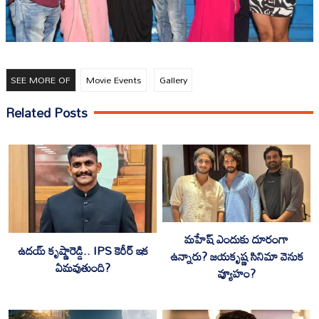
SEE MORE OF
Movie Events
Gallery
Related Posts
మహేష్ ఎందుకు దూరంగా
ఉదయ్ కృష్ణారెడ్డి.. IPS కెరీర్ ఇక
ఉన్నారు? జయకృష్ణ సినిమా వెనుక
ఏమవుతుంది?
వ్యూహం?