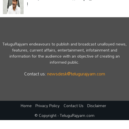
!
TeluguRajyam endeavours to publish and broadcast unalloyed news,
features, current affairs, entertainment, infotainment and
information for the audience with an objective of creating an
informed public.
Contact us:
newsdesk@telugurajyam.com
Home
Privacy Policy
Contact Us
Disclaimer
© Copyright - TeluguRajyam.com