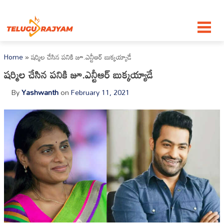
Skip to content
Home
»
షర్మిల చేసిన పనికి జూ.ఎన్టీఆర్ బుక్కయ్యాడే
షర్మిల చేసిన పనికి జూ.ఎన్టీఆర్ బుక్కయ్యాడే
By
Yashwanth
on
February 11, 2021