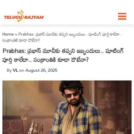
Skip to content
Home
»
‎Prabhas: ప్రభాస్ మూవీకు తప్పని ఇబ్బందులు.. షూటింగ్ పూర్తి కాలేదా..
సంక్రాంతికి కూడా డౌటేనా?
‎Prabhas: ప్రభాస్ మూవీకు తప్పని ఇబ్బందులు.. షూటింగ్
పూర్తి కాలేదా.. సంక్రాంతికి కూడా డౌటేనా?
By
VL
on
August 26, 2025