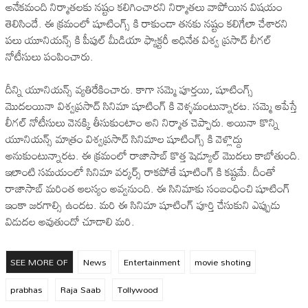
అనేకమంది నిర్మాతలకు నష్టం కలిగించారని నిర్మాతలు వాపోయిన విషయం
తెలిసిందే. ఈ క్రమంలో షూటింగ్స్ కి రాకుండా తనకు నష్టం కలిగేలా చేశారని
పలు యూనియన్స్ కి పీపుల్ మీడియా ఫ్యాక్టరీ అధినేత విశ్వ ప్రసాద్ లీగల్
నోటీసులు పంపించారు.
‎దీన్ని యూనియన్స్ వ్యతిరేకించారు. కాగా సమ్మె పూర్తయి, షూటింగ్స్
మొదలయినా విశ్వప్రసాద్ సినిమా షూటింగ్ కి వెళ్ళమంటున్నారట. సమ్మె ఆపేస్తే
లీగల్ నోటీసులు వెనక్కి తీసుకుంటాం అని నిర్మాత చెప్పారు. అయినా కొన్ని
యూనియన్స్ మాత్రం విశ్వప్రసాద్ సినిమాల షూటింగ్స్ కి వెళ్లొద్దు
అనుకుంటున్నారట. ఈ క్రమంలో రాజాసాబ్ కొత్త షెడ్యూల్ మొదలు కాబోతుంది.
ఇలాంటి సమయంలో సినిమా వర్కర్స్ రాకపోతే షూటింగ్ కి కష్టమే. దీంతో
రాజాసాబ్ మరింత ఆలస్యం అవ్వనుంది. ఈ సినిమాకు సంబంధించి షూటింగ్
ఇంకా జరగాల్సి ఉందట. మరి ఈ సినిమా షూటింగ్ పూర్తి చేసుకుని ఎప్పుడు
విడుదల అవుతుందో చూడాలి మరి.
SEE MORE OF
News
Entertainment
movie shoting
prabhas
Raja Saab
Tollywood