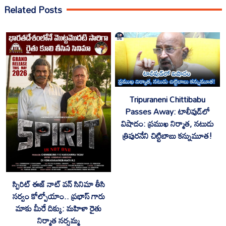
Related Posts
Tripuraneni Chittibabu
Passes Away: టాలీవుడ్‌లో
విషాదం: ప్రముఖ నిర్మాత, నటుడు
త్రిపురనేని చిట్టిబాబు కన్నుమూత!
స్పిరిట్ ఈజ్ నాట్ వన్ సినిమా తీసి
సర్వం కోల్పోయాం.. ప్రభాస్ గారు
మాకు మీరే దిక్కు: మహిళా రైతు
నిర్మాత నర్సమ్మ