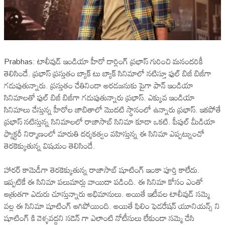
Prabhas: టాలీవుడ్ ఇండియా హీరో డార్లింగ్ ప్రభాస్ గురించి మనందరికీ
తెలిసిందే. ప్రభాస్ ప్రస్తుతం బ్యాక్ టు బ్యాక్ సినిమాలో నటిస్తూ ఫుల్ బిజీ బిజీగా
గడుపుతున్నారు. ప్రస్తుతం చేతినిండా అరడజనుకు పైగా పాన్ ఇండియా
సినిమాలతో ఫుల్ బిజీ బిజీగా గడుపుతున్నారు ప్రభాస్. ఎక్కువ ఇండియా
సినిమాలు చేస్తున్న హీరోల జాబితాలో మొదటి స్థానంలో ఉన్నారు ప్రభాస్. ఇకపోతే
ప్రభాస్ నటిస్తున్న సినిమాలలో రాజాసాబ్ సినిమా కూడా ఒకటి. పీపుల్ మీడియా
ఫ్యాక్టరీ నిర్మాణంలో మారుతి దర్శకత్వం వహిస్తున్న ఈ సినిమా ఎప్పట్నుంచో
తెరకెక్కుతున్న విషయం తెలిసిందే.
‎హారర్ కామెడీగా తెరకెక్కుతున్న రాజాసాబ్ షూటింగ్ ఇంకా పూర్తి కాలేదు.
ఇప్పటికే ఈ సినిమా పలుమార్లు వాయిదా పడింది. ఈ సినిమా కోసం ఎంతో
ఆత్రుతగా ఎదురు చూస్తున్నారు అభిమానులు. అయితే ఇటీవల టాలీవుడ్ సమ్మె
వల్ల ఈ సినిమా షూటింగ్ ఆగిపోయింది. అయితే ఫిలిం ఫెడరేషన్ యూనియన్స్ ని
షూటింగ్ కి వెళ్ళవద్దని సడెన్ గా ఎలాంటి నోటీసులు లేకుండా సమ్మె చేసి