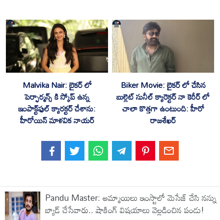
Malvika Nair: బైకర్ లో
Biker Movie: బైకర్ లో చేసిన
పెర్ఫార్మన్స్ కి స్కోప్ ఉన్న
బుల్లెట్ సునీల్ క్యారెక్టర్ నా కెరీర్ లో
ఇంపాక్ట్‌ఫుల్ క్యారక్టర్ చేశాను:
చాలా కొత్తగా ఉంటుంది: హీరో
హీరోయిన్ మాళవిక నాయర్
రాజశేఖర్
‎Pandu Master: అమ్మాయిలు ఇంస్టాలో మెసేజ్ చేసి నన్ను
బ్యాడ్ చేసేవారు.. షాకింగ్ విషయాలు వెల్లడించిన పండు!