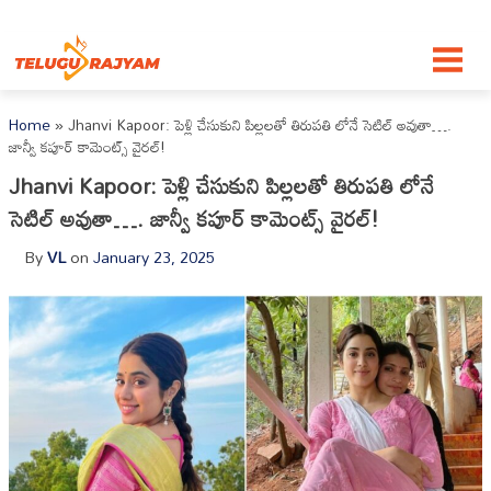
Skip to content
Home
»
Jhanvi Kapoor: పెళ్లి చేసుకుని పిల్లలతో తిరుపతి లోనే సెటిల్ అవుతా….
జాన్వీ కపూర్ కామెంట్స్ వైరల్!
Jhanvi Kapoor: పెళ్లి చేసుకుని పిల్లలతో తిరుపతి లోనే
సెటిల్ అవుతా…. జాన్వీ కపూర్ కామెంట్స్ వైరల్!
By
VL
on
January 23, 2025