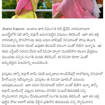
Jhanvi Kapoor: అందాల తార దివంగత నటి శ్రీదేవి వారసురాలుగా
ఇండస్ట్రీలోకి నటి జాన్వీ కపూర్ అడుగుపెట్టిన విషయం తెలిసిందే. ఇలా తన తల్లి
వారసత్వాన్ని కొనసాగిస్తూ ఈమె వరుస బాలీవుడ్ సినిమాలతో పాటు తెలుగు
సినిమాలకు కూడా కమిట్ అవుతూ కెరియర్ పరంగా ఎంతో బిజీగా ఉన్నారు. ఇక
ఈమె ఎన్టీఆర్ సరసన దేవర అనే సినిమా ద్వారా మొదటిసారి తెలుగు ప్రేక్షకుల
ముందుకు వచ్చిన సంగతి మనకు తెలిసిందే. ఈ సినిమా కూడా ఎంతో
అద్భుతమైన విజయాన్ని అందుకుంది.
ప్రస్తుతం జాన్వీ కపూర్ రామ్ చరణ్ బుచ్చిబాబు కాంబినేషన్లో రాబోతున్న సినిమాలో
హీరోయిన్గా నటిస్తున్నారు. ప్రస్తుతం ఈ సినిమా షూటింగ్ పనులను
జరుపుకుంటుంది. ఇలా వరుస సినిమాలతో నటిగా ఎంతో బిజీగా ఉన్నా జాన్వీ
కపూర్ షూటింగ్లో ఎప్పుడు విరామం దొరికిన వెంటనే తిరుపతికి వచ్చి
స్వామివారిని దర్శనం చేసుకుంటారనే సంగతి మనకు తెలిసిందే. ఇలా తన తల్లి
పుట్టిన రోజు అలాగే తనకు వీలైన ప్రతిసారి తిరుమలకు వచ్చి స్వామివారిని