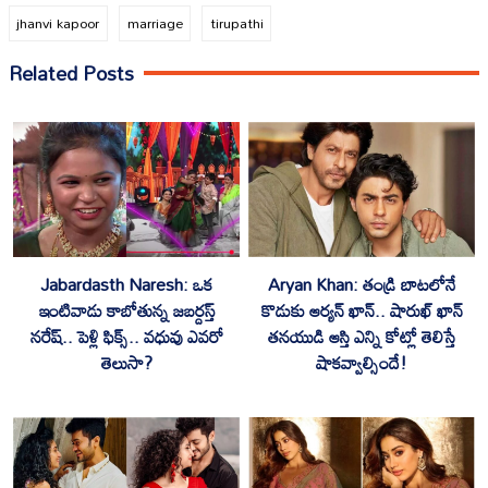
jhanvi kapoor
marriage
tirupathi
Related Posts
‎Jabardasth Naresh: ఒక
‎Aryan Khan: తండ్రి బాటలోనే
ఇంటివాడు కాబోతున్న జబర్దస్త్
కొడుకు ఆర్యన్ ఖాన్.. షారుఖ్ ఖాన్
నరేష్.. పెళ్లి ఫిక్స్.. వధువు ఎవరో
తనయుడి ఆస్తి ఎన్ని కోట్లో తెలిస్తే
తెలుసా?
షాకవ్వాల్సిందే!