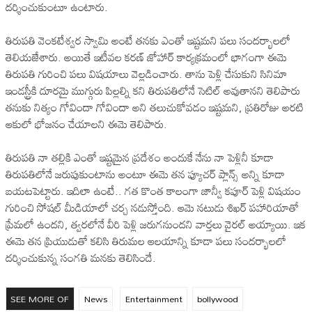
దర్శించుకుంటూ ఉంటారు.
తిరుపతి వెంకటేశ్వర స్వామి అంటే తనకు ఎంతో ఇష్టమని పలు సందర్భాలలో
తెలియజేశారు. అయితే ఇటీవల కరణ్ జోహార్ కార్యక్రమంలో భాగంగా ఈమె
తిరుపతి గురించి పలు విషయాలు వెల్లడించారు. తాను పెళ్లి చేసుకుని సినిమా
ఇండస్ట్రీకి దూరమై ముగ్గురు పిల్లల్ని కని తిరుపతిలోనే సెటిల్ అవుతానని తెలిపారు
తనుకు నిత్యం గోవిందా గోవిందా అని తలుచుకోవడం ఇష్టమని, ప్రతిరోజు అరటి
ఆకులో భోజనం చేయాలని ఈమె తెలిపారు.
తిరుపతి నా తల్లికి ఎంతో ఇష్టమైన ప్రదేశం అందుకే నేను నా పెళ్లినీ కూడా
తిరుపతిలోనే జరుపుకుంటాను అంటూ ఈమె తన ఫ్యూచర్ ప్లాన్స్ అన్ని కూడా
బయటపెట్టారు. ఇదిలా ఉంటే.. గత కొంత కాలంగా జాన్వీ కపూర్ పెళ్లి విషయం
గురించి సోషల్ మీడియాలో చర్చ నడుస్తోంది. ఆమె నటుడు శిఖర్ పహారియాతో
ప్రేమలో ఉందని, త్వరలోనే వీరి పెళ్లి జరుగనుందని వార్తలు వైరల్ అయ్యాయి. ఇక
ఈమె తన ప్రియుడుతో కలిసి తిరుమల ఆలయాన్ని కూడా పలు సందర్భాలలో
దర్శించుకున్న సంగతి మనకు తెలిసిందే.
SEE MORE OF
News
Entertainment
bollywood