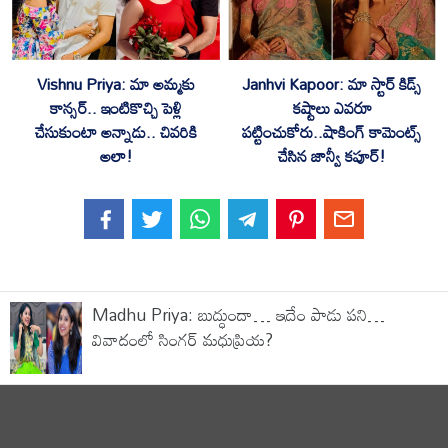
‎Vishnu Priya: మా అమ్మకు
‎Janhvi Kapoor: మా స్టార్ కిడ్స్
కాన్సర్.. ఇంటికొచ్చి పెళ్లి
కష్టాలు ఎవరూ
చేసుకుంటా అన్నాడు.. చివరికి
పట్టించుకోరు..షాకింగ్ కామెంట్స్
అలా!
చేసిన జాన్వీ కపూర్!
Madhu Priya: బుద్ధుందా… ఇదేం పాడు పని…
వివాదంలో సింగర్ మధుప్రియ?