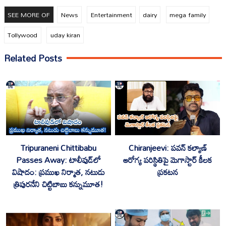
SEE MORE OF
News
Entertainment
dairy
mega family
Tollywood
uday kiran
Related Posts
Tripuraneni Chittibabu
Chiranjeevi: పవన్ కల్యాణ్
Passes Away: టాలీవుడ్‌లో
ఆరోగ్య పరిస్థితిపై మెగాస్టార్ కీలక
విషాదం: ప్రముఖ నిర్మాత, నటుడు
ప్రకటన
త్రిపురనేని చిట్టిబాబు కన్నుమూత!