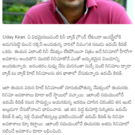
Uday Kiran: ఏ విధమైనటువంటి సినీ బ్యాక్ గ్రౌండ్ లేకుండా ఇండస్ట్రీలోకి
అడుగుపెట్టి మంచి సక్సెస్ అందుకున్న వారిలో దివంగత నటుడు ఉదయ్ కిరణ్
ఒకరు. ఈయన ఎలాంటి సినీ నేపథ్యం లేకపోయినా చిత్రం అనే సినిమాలో హీరోగా
అవకాశం అందుకొని మొదటి సినిమాతోనే ఎంతో అద్భుతమైన విజయాన్ని
అందుకున్నారు. అనంతరం నువ్వు నేను మనసంతా నువ్వే వంటి సినిమాల ద్వారా
బ్యాక్ టు బ్యాక్ హిట్ సినిమాలను తన ఖాతాలో వేసుకున్నారు ఉదయ్ కిరణ్.
ఇలా ఈయన వరుస హిట్ సినిమాలతో దూసుకుపోతున్న నేపథ్యంలో ఈయనకు
సినిమా అవకాశాలు కూడా అదే స్థాయిలో వచ్చాయి. ఇలాంటి సమయంలోనే
ఉదయ్ కిరణ్ నటన సామర్థ్యం ఆయనకున్న ఆదరణ చూసిన చిరంజీవి తన ఇంటి
అల్లుడుగా చేసుకోవాలని భావించారు. ఇక తన పెద్ద కుమార్తె సుస్మితను ఉదయ్
కిరణ్ కి ఇచ్చి పెళ్లి చేయబోతున్నట్లు ప్రకటించడంతో ఉదయ్ కిరణ్ కు సినిమా
అవకాశాలు క్యూ కట్టాయి. ఇలాంటి సమయంలోనే ఈయనకు అతడు సినిమాలో
నటించే అవకాశం కూడా లభించింది.