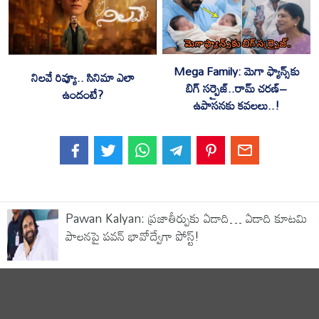
Mega Family: మెగా ఫ్యాన్స్‌కు
నిలవే రివ్యూ.. సినిమా ఎలా
బిగ్ సర్ప్రైజ్..రామ్ చరణ్–
ఉందంటే?
ఉపాసనకు కవలలు..!
Pawan Kalyan: ప్రజాతీర్పుకు ఏడాది… ఏడాది కూటమి
పాలనపై పవన్ భావోద్వేగా పోస్ట్!