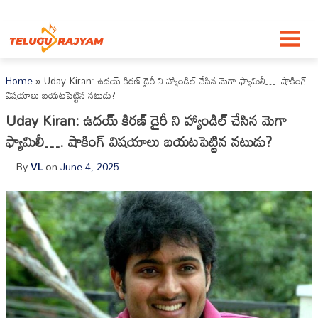
Skip to content
Home
»
Uday Kiran: ఉదయ్ కిరణ్ డైరీ ని హ్యాండిల్ చేసిన మెగా ఫ్యామిలీ…. షాకింగ్
విషయాలు బయటపెట్టిన నటుడు?
Uday Kiran: ఉదయ్ కిరణ్ డైరీ ని హ్యాండిల్ చేసిన మెగా
ఫ్యామిలీ…. షాకింగ్ విషయాలు బయటపెట్టిన నటుడు?
By
VL
on
June 4, 2025