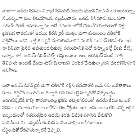
తాజాగా అతడు సినిమా నిర్మాత సీనియర్ నటుడు మురళీమోహన్ ఒక ఇంటర్వ్యూ
సందర్భంగా పలు విషయాలను వెల్లడించారు. అతడు సినిమాకు ముందుగా
ఉదయ్ కిరణ్ అనుకున్నాము అదే సమయంలోనే చిరంజీవి కూతురుతో పెళ్లి
ప్రకటన రావడంతో ఉదయ్ కిరణ్ డైరీ మొత్తం మెగా కుటుంబం చేతిలోకి
వెళ్లిపోయిందని వాళ్లే తన డైరీ చూసుకునేవారని మురళి మోహన్ తెలిపారు. ఇక
ఈ సినిమా ఫైనల్ అవుతుందనుకున్న సమయానికి ఏదో కన్ఫ్యూజన్లో మీకు డేట్స్
ఇచ్చాం కానీ ఉదయ్ కిరణ్ డేట్స్ లేవు అంటూ అల్లు అరవింద్ వంటి వాళ్లు
తెలిపారు అందుకే మేము మహేష్ బాబుని ఎంపిక చేసుకున్నామని మురళీమోహన్
తెలిపారు.
ఇలా ఉదయ్ కిరణ్ డైరీ మెగా చేతిలోకి వెళ్లిన తరువాతనే ఆయనకు అవకాశాలు
కూడా తగ్గిపోయాయని ఆ తర్వాత తన కుమార్తె సుస్మితతో నిశ్చితార్థం
జరిగినప్పటికీ కొన్ని కారణాలవల్ల బ్రేకప్ చెప్పుకోవడంతో ఉదయ్ కిరణ్ కు ఒక
సినిమా అవకాశం కూడా రాలేదని తెలుస్తోంది. ఇలా అవకాశాలు లేక ఎన్నో ఆర్థిక
ఇబ్బందులతో సతమతమైన ఉదయ్ కిరణ్ చివరికి సూసైడ్ చేసుకొని
మరణించారు. ఇప్పటికీ ఈయన మరణ వార్తను అభిమానులు
జీర్ణించుకోలేకపోతున్నారనే చెప్పాలి.