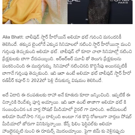
Alia Bhatt: బాలీవుడ్ స్టార్ హీరోయిన్ అలియా భట్ గురించి మనందరికీ
తెలిసిందే. తక్కువ టైంలోనే ఎక్కువ సినిమాలలో నటించి స్టార్ హీరోయిన్గా మంచి
గుర్తింపు తెచ్చుకుంది ఆలియా భట్. బాలీవుడ్ లో కూడా చాలా సినిమాల్లో నటించి
ప్రేక్షకులకు బాగా చేరువయ్యింది. ఆర్ఆర్ఆర్ మూవీ తో తెలుగు ప్రేక్షకులను
పలకరించింది ఈ ముద్దుగుమ్మ. సినిమాలో నటించినది కొద్దిసేపు అయినప్పటికీ
బాగానే గుర్తింపు తెచ్చుకుంది. ఇది ఇలా ఉంటే అలియా భట్ బాలీవుడ్ స్టార్ హీరో
రణ్‌బీర్‌ కపూర్‌ ని 2022లో పెళ్లి చేసుకున్న విషయం తెలిసిందే.
అదే ఏడాది ఈ దంపతులకు రాహా అనే కూతురు కూడా జన్మించింది. ఇప్పటికే ఈ
చిన్నారికి రెండేళ్ళు పూర్తి అయ్యాయి. ఇది ఇలా ఉంటే తాజాగా ఆలియా భట్ కి
సంబంధించిన ఒక వార్త సోషల్ మీడియాలో వైరల్ గా మారింది. అదేమిటంటే
అలియా రెండోసారి గర్భం దాల్చింది అంటూ గత కొద్ది రోజులుగా వార్తలు సోషల్
మీడియాలో జోరుగా వినిపిస్తున్నాయి. కేన్స్‌ ఫిలిం ఫెస్టివల్‌కు ఆలియా
హాజరైనప్పటి నుంచి ఈ రూమర్స్‌ మొదలయ్యాయి. పైగా జిమ్‌ కు వెళ్లినప్పుడు