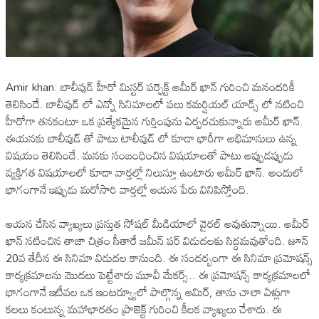
Amir khan: బాలీవుడ్ హీరో మిస్టర్ పర్ఫెక్ట్ అమీర్ ఖాన్ గురించి మనందరికీ
తెలిసిందే. బాలీవుడ్ లో ఎన్నో సినిమాలలో పలు కమర్షియల్ యాడ్స్ లో నటించి
హీరోగా తనకంటూ ఒక ప్రత్యేకమైన గుర్తింపును ఏర్పరచుకున్నారు అమీర్ ఖాన్.
ఈయనకు బాలీవుడ్ తో పాటు టాలీవుడ్ లో కూడా భారీగా అభిమానులు ఉన్న
విషయం తెలిసిందే. మనకు సంబంధించిన విషయాలతో పాటు అప్పుడప్పుడు
వ్యక్తిగత విషయాలలో కూడా వార్తల్లో నిలుస్తూ ఉంటారు అమీర్ ఖాన్. అందులో
భాగంగానే ఇప్పుడు మరోసారి వార్తల్లో ఆయన పేరు వినిపిస్తోంది.
ఆయన చేసిన వ్యాఖ్యలు ప్రస్తుత సోషల్ మీడియాలో వైరల్ అవుతున్నాయి. అమీర్
ఖాన్ నటించిన తాజా చిత్రం సీతారే జమీన్ పర్ విడుదలకు సిద్ధమవుతోంది. జూన్
20వ తేదీన ఈ సినిమా విడుదల కానుంది. ఈ సందర్భంగా ఈ సినిమా ప్రమోషన్స్
కార్యక్రమాలను మొదలు పెట్టేశారు మూవీ మేకర్స్.. ఈ ప్రమోషన్స్ కార్యక్రమాలలో
భాగంగానే ఇటీవల ఒక ఇంటర్వ్యూలో పాల్గొన్న ఆమిర్, తాను చాలా ఏళ్లుగా
కలలు కంటున్న మహాభారతం ప్రాజెక్ట్ గురించి కీలక వ్యాఖ్యలు చేశారు. ఈ