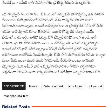
సందర్భంగా అమీర్ ఖాన్ మహాభారతం ప్రాజెక్టు గురించి మాట్లాడుతూ..
ఇది చిన్నప్పటి నుంచి నా కల. ప్రపంచంలో ఉన్న ప్రతీ భావోద్వేగం, ప్రతి మానవ
సంబంధం మహాభారతంలో కనిపిస్తుంది. నేను దాన్ని సినిమా రూపంలో
తీయాలనుకుంటున్నాను. అయితే ఆశ్చర్యకరంగా ఈ ప్రాజెక్ట్ తన కెరీర్‌ లో చివరి
సినిమా కావచ్చు అని కూడా తెలిపారు. ఇంతటి గొప్ప కథ తర్వాత ఇంకేం
చేయాలో నాకు అర్థం కాకపోవచ్చు. పని చేస్తూనే చనిపోవాలని ఉంది. కానీ
బహుశా ఇది నా చివరి సినిమా అయి ఉండవచ్చు అని ఆయన చెప్పుకొచ్చారు.
అయితే అమీర్ ఖాన్ చేసిన వ్యాఖ్యలు సోషల్ మీడియాలో వైరల్ అవ్వడంతో
అభిమానులు ఆందోళన చెందుతున్నారు. లేదు సార్ మహాభారతం సినిమా తర్వాత
కూడా మీరు ఇంకా మంచి మంచి సినిమాలను తీయాలి అంటూ కామెంట్
చేస్తున్నారు. మరి అమీర్ ఖాన్ అన్నట్టు మహాభారతం సినిమా లాస్ట్ సినిమా
అవుతుందా లేదంటే ఇంకా కొన్ని సినిమాలలో నటిస్తారా అన్నది చూడాలి మరి.
SEE MORE OF
News
Entertainment
amir khan
bollywood
mahabharata film
Related Posts