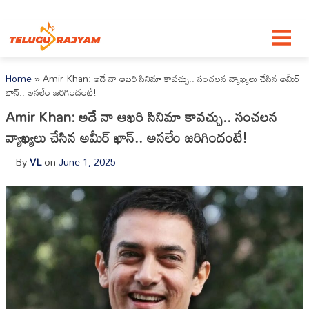
Skip to content
Home
»
Amir Khan: అదే నా ఆఖరి సినిమా కావచ్చు.. సంచలన వ్యాఖ్యలు చేసిన అమీర్
ఖాన్.. అసలేం జరిగిందంటే!
Amir Khan: అదే నా ఆఖరి సినిమా కావచ్చు.. సంచలన
వ్యాఖ్యలు చేసిన అమీర్ ఖాన్.. అసలేం జరిగిందంటే!
By
VL
on
June 1, 2025