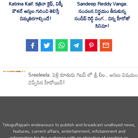
‎Katrina Kaif: కత్రినా కైఫ్, విక్కీ
‎Sandeep Reddy Vanga:
కౌశల్ ఆస్తుల గురించి తెలిస్తే
సంచలన నిర్ణయం తీసుకున్న
దిమ్మతిరగాల్సిందే!
సందీప్ రెడ్డి వంగ.. చిన్న హీరోతో
సినిమా!
Sreeleela: పెళ్లి కూతురు గెటప్ లో శ్రీ లీల.. అసలు విషయం
చెప్పేసిన హీరోయిన్!
TeluguRajyam endeavours to publish and broadcast unalloyed news,
features, current affairs, entertainment, infotainment and
information for the audience with an objective of creating an