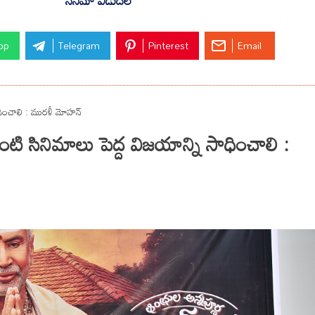
సినిమా విడుదల
pp
Telegram
Pinterest
Email