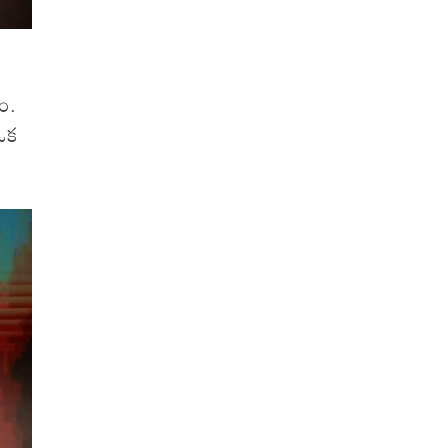
టం.
 ఒక