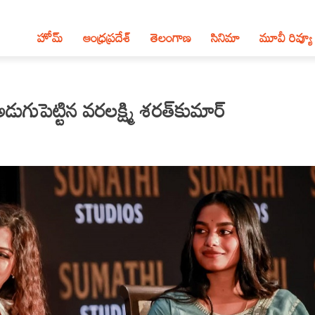
హోమ్
ఆంధ్ర‌ప్ర‌దేశ్‌
తెలంగాణ‌
సినిమా
మూవీ రివ్యూ
్
ుపెట్టిన వరలక్ష్మి శరత్‌కుమార్