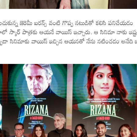
ెలుచుకున్న జెరెమీ ఐరన్స్ వంటి గొప్ప నటుడితో కలిసి పనిచేయడం
మాలో స్కార్ పాత్రకు ఆయనే వాయిస్ ఇచ్చారు. ఆ సినిమా నాకు ఇష్
ప్పుడా సినిమాకు వాయిస్ ఇచ్చిన ఆయనతో నేను నటించడం అనేది