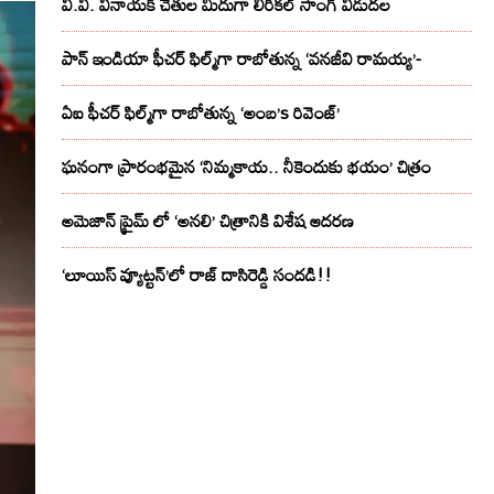
వి.వి. వినాయక్ చేతుల మీదుగా లిరికల్ సాంగ్ విడుదల
పాన్ ఇండియా ఫీచర్ ఫిల్మ్‌గా రాబోతున్న ‘వనజీవి రామయ్య’-
ఏఐ ఫీచర్ ఫిల్మ్‌గా రాబోతున్న ‘అంబ’s రివెంజ్’
ఘనంగా ప్రారంభమైన ‘నిమ్మకాయ.. నీకెందుకు భయం’ చిత్రం
అమెజాన్ ప్రైమ్ లో ‘అనలి’ చిత్రానికి విశేష ఆదరణ
‘లూయిస్ వ్యూట్టన్’లో రాజ్ దాసిరెడ్డి సందడి!!