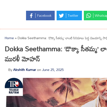
Facebook
Twitter
Whatsa