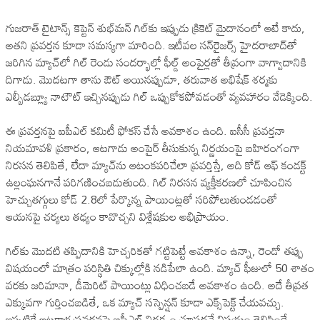
గుజరాత్ టైటాన్స్ కెప్టెన్ శుభ్‌మన్ గిల్‌కు ఇప్పుడు క్రికెట్ మైదానంలో ఆటే కాదు,
అతని ప్రవర్తన కూడా సమస్యగా మారింది. ఇటీవల సన్‌రైజర్స్ హైదరాబాద్‌తో
జరిగిన మ్యాచ్‌లో గిల్ రెండు సందర్భాల్లో ఫీల్డ్ అంపైర్లతో తీవ్రంగా వాగ్వాదానికి
దిగాడు. మొదటగా తాను ఔట్ అయినప్పుడూ, తరువాత అభిషేక్ శర్మకు
ఎల్బీడబ్ల్యూ నాటౌట్ ఇచ్చినప్పుడు గిల్ ఒప్పుకోకపోవడంతో వ్యవహారం వేడెక్కింది.
ఈ ప్రవర్తనపై ఐపీఎల్ కమిటీ ఫోకస్ చేసే అవకాశం ఉంది. ఐసీసీ ప్రవర్తనా
నియమావళి ప్రకారం, ఆటగాడు అంపైర్ తీసుకున్న నిర్ణయంపై బహిరంగంగా
నిరసన తెలిపితే, లేదా మ్యాచ్‌ను ఆటంకపరిచేలా ప్రవర్తిస్తే, అది కోడ్‌ ఆఫ్ కండక్ట్‌
ఉల్లంఘనగానే పరిగణించబడుతుంది. గిల్ నిరసన వ్యక్తీకరణలో చూపించిన
హెచ్చుతగ్గులు కోడ్ 2.8లో పేర్కొన్న పాయింట్లతో సరిపోలుతుండడంతో
ఆయనపై చర్యలు తధ్యం కావొచ్చని విశ్లేషకుల అభిప్రాయం.
గిల్‌కు మొదటి తప్పిదానికి హెచ్చరికతో గట్టిపెట్టే అవకాశం ఉన్నా, రెండో తప్పు
విషయంలో మాత్రం పరిస్థితి చిక్కుల్లోకి నడిపేలా ఉంది. మ్యాచ్ ఫీజులో 50 శాతం
వరకు జరిమానా, డీమెరిట్ పాయింట్లు విధించబడే అవకాశం ఉంది. అదే తీవ్రత
ఎక్కువగా గుర్తించబడితే, ఒక మ్యాచ్ సస్పెన్షన్ కూడా ఎక్స్‌పెక్ట్ చేయవచ్చు.
ఇప్పటికే ఆటగాళ్ల ప్రవర్తనపై ఐపీఎల్ నిర్లక్ష్యం చూపదనే విషయం తెలిసిందే.