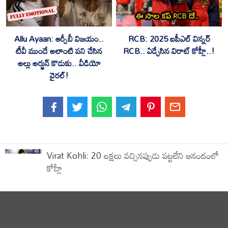
Allu Ayaan: ఆర్సీబీ విజయం..
RCB: 2025 ఐపీఎల్ విన్నర్
టీవీ ముందే అలాంటి పని చేసిన
RCB.. ఏడ్చేసిన విరాట్ కోహ్లీ..!
అల్లు అర్జున్ కొడుకు.. వీడియో
వైరల్!
Virat Kohli: 20 లక్షలు వచ్చినప్పుడు పట్టలేని ఆనందంలో
కోహ్లీ