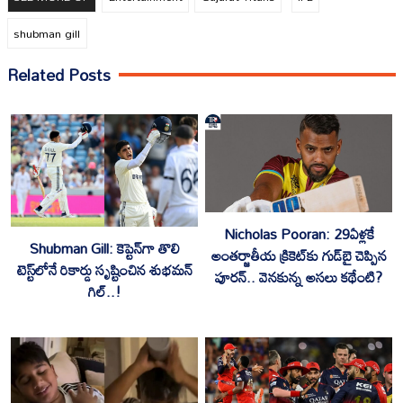
shubman gill
Related Posts
Nicholas Pooran: 29ఏళ్లకే
Shubman Gill: కెప్టెన్‌గా తొలి
అంతర్జాతీయ క్రికెట్‌కు గుడ్‌బై చెప్పిన
టెస్ట్‌లోనే రికార్డు సృష్టించిన శుభమన్
పూరన్.. వెనకున్న అసలు కథేంటి?
గిల్..!