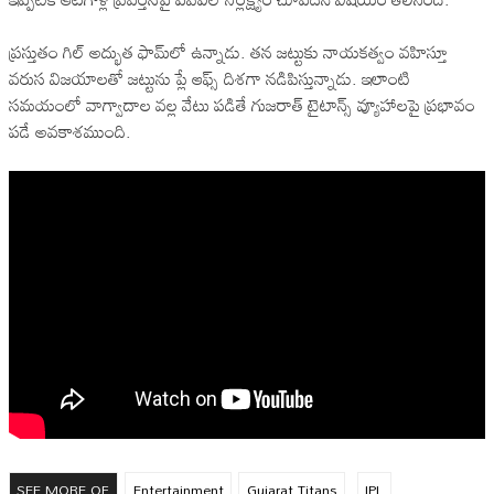
ప్రస్తుతం గిల్ అద్భుత ఫామ్‌లో ఉన్నాడు. తన జట్టుకు నాయకత్వం వహిస్తూ
వరుస విజయాలతో జట్టును ప్లే ఆఫ్స్ దిశగా నడిపిస్తున్నాడు. ఇలాంటి
సమయంలో వాగ్వాదాల వల్ల వేటు పడితే గుజరాత్ టైటాన్స్ వ్యూహాలపై ప్రభావం
పడే అవకాశముంది.
SEE MORE OF
Entertainment
Gujarat Titans
IPL