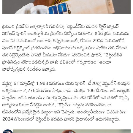
ప్రపంచ క్రికెట్‌ను ఆశ్చర్యానికి గురిచేస్తూ, వెస్టిండీస్‌కు చెందిన స్టార్ బ్యాటర్
నికోలస్ పూరన్ అంతర్జాతీయ క్రికెట్‌కు వీడ్కోలు పలికాడు. శరీర శ్రమ వయసును
మించిన సమయంలో ఆటగాళ్లు తప్పుకుంటుంటే, కేవలం 29ఏళ్ల వయసులోనే
పూరన్ రిటైర్మెంట్ ప్రకటించడం అభిమానులను ఒక్కసారిగా షాక్‌కు గురి చేసింది.
తన రిటైర్మెంట్‌ను సోషల్ మీడియా వేదికగా ప్రకటించిన పూరన్, “వెస్టిండీస్‌కి
ప్రాతినిధ్యం వహించడమన్నది నాకు జీవితంలో గర్వకారణం” అంటూ
భావోద్వేగమైన సందేశం ఇచ్చాడు.
వన్డేల్లో 61 మ్యాచ్‌ల్లో 1,983 పరుగులు చేసిన పూరన్, టీ20ల్లో వెస్టిండీస్ తరఫున
అత్యధికంగా 2,275 పరుగులు సాధించాడు. మొత్తం 106 టీ20లు ఆడి అత్యధిక
మ్యాచ్‌లు ఆడిన ఆటగాడిగా రికార్డు సృష్టించాడు. తన కెరీర్‌లో ఒక దశలో కెప్టెన్సీ
బాధ్యతలు కూడా చేపట్టిన ఆయన, “కెప్టెన్‌గా జట్టును నడిపించడం నా
జీవితంలోని ప్రత్యేకమైన ఘట్టం” అని చెప్పాడు. అంతర్జాతీయంగా చివరిసారిగా
2024 డిసెంబరులో వెస్టిండీస్ తరఫున పూరన్ మైదానంలో అడుగుపెట్టాడు.