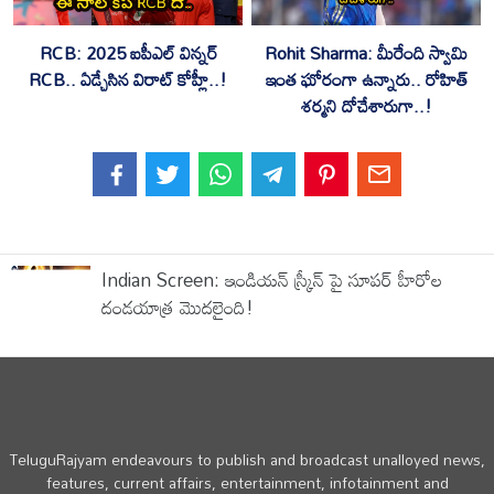
RCB: 2025 ఐపీఎల్ విన్నర్
Rohit Sharma: మీరేంది స్వామి
RCB.. ఏడ్చేసిన విరాట్ కోహ్లీ..!
ఇంత ఘోరంగా ఉన్నారు.. రోహిత్
శర్మని దోచేశారుగా..!
Indian Screen: ఇండియన్ స్క్రీన్ పై సూపర్ హీరోల
దండయాత్ర మొదలైంది!
TeluguRajyam endeavours to publish and broadcast unalloyed news,
features, current affairs, entertainment, infotainment and