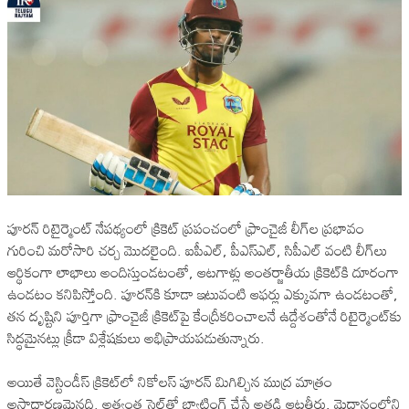
పూరన్ రిటైర్మెంట్ నేపథ్యంలో క్రికెట్ ప్రపంచంలో ఫ్రాంచైజీ లీగ్‌ల ప్రభావం
గురించి మరోసారి చర్చ మొదలైంది. ఐపీఎల్, పీఎస్‌ఎల్, సిపీఎల్ వంటి లీగ్‌లు
ఆర్థికంగా లాభాలు అందిస్తుండటంతో, ఆటగాళ్లు అంతర్జాతీయ క్రికెట్‌కి దూరంగా
ఉండటం కనిపిస్తోంది. పూరన్‌కి కూడా ఇటువంటి ఆఫర్లు ఎక్కువగా ఉండటంతో,
తన దృష్టిని పూర్తిగా ఫ్రాంచైజీ క్రికెట్‌పై కేంద్రీకరించాలనే ఉద్దేశంతోనే రిటైర్మెంట్‌కు
సిద్ధమైనట్లు క్రీడా విశ్లేషకులు అభిప్రాయపడుతున్నారు.
అయితే వెస్టిండీస్ క్రికెట్‌లో నికోలస్ పూరన్ మిగిల్చిన ముద్ర మాత్రం
అసాధారణమైనది. అత్యంత స్టైల్‌తో బ్యాటింగ్ చేసే అతడి ఆటతీరు, మైదానంలోని