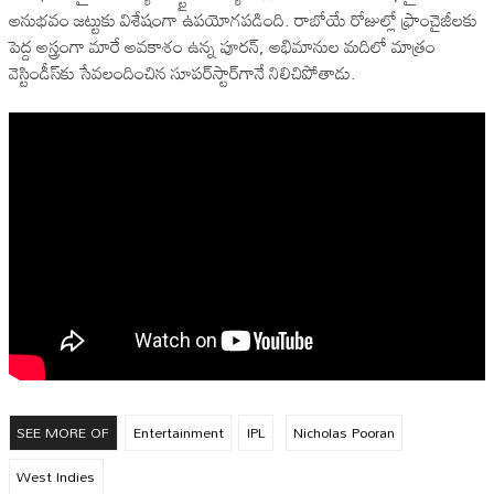
అనుభవం జట్టుకు విశేషంగా ఉపయోగపడింది. రాబోయే రోజుల్లో ఫ్రాంచైజీలకు
పెద్ద అస్త్రంగా మారే అవకాశం ఉన్న పూరన్, అభిమానుల మదిలో మాత్రం
వెస్టిండీస్‌కు సేవలందించిన సూపర్‌స్టార్‌గానే నిలిచిపోతాడు.
SEE MORE OF
Entertainment
IPL
Nicholas Pooran
West Indies