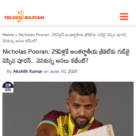
Skip to content
Home
»
Nicholas Pooran: 29ఏళ్లకే అంతర్జాతీయ క్రికెట్‌కు గుడ్‌బై చెప్పిన పూరన్..
వెనకున్న అసలు కథేంటి?
Nicholas Pooran: 29ఏళ్లకే అంతర్జాతీయ క్రికెట్‌కు గుడ్‌బై
చెప్పిన పూరన్.. వెనకున్న అసలు కథేంటి?
By
Akshith Kumar
on
June 10, 2025