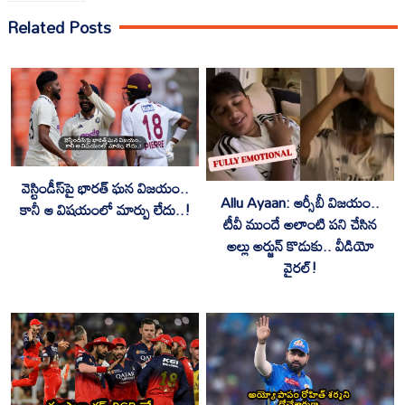
Related Posts
వెస్టిండీస్‌పై భారత్ ఘన విజయం..
Allu Ayaan: ఆర్సీబీ విజయం..
కానీ ఆ విషయంలో మార్పు లేదు..!
టీవీ ముందే అలాంటి పని చేసిన
అల్లు అర్జున్ కొడుకు.. వీడియో
వైరల్!