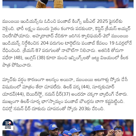
ముంబయి ఇండియన్స్‌ను ఓడించి పంజాబ్ కింగ్స్ ఐపీఎల్ 2025 ఫైనల్‌కు
వెళ్లింది. భారీ లక్ష్యం ముందు సైతం కంగారు పడకుండా, కెప్టెన్ శ్రేయస్ అయ్యర్
చెలరేగిపోయాడు. అహ్మదాబాద్ వేదికగా జరిగిన క్వాలిఫయర్-2లో ముంబయి
ఇండియన్స్ నిర్దేశించిన 204 పరుగుల టార్గెట్‌ను పంజాబ్ కేవలం 19 ఓవర్లలోనే
చేధించింది. శ్రేయస్ 87 పరుగులతో నాటౌట్‌గా నిలిచాడు. అతనికి తోడుగా
వధేరా (48), ఇంగ్లిస్‌ (38) కూడా మంచి ఇన్నింగ్స్‌లతో జట్టు విజయంలో కీలక
పాత్ర పోషించారు.
మ్యాచ్‌కు వర్షం కారణంగా ఆలస్యం అయినా, ముంబయి ఆటగాళ్లు స్కోరు చేసే
విషయంలో మాత్రం తేడా చూపలేదు. తిలక్ వర్మ (44), సూర్యకుమార్
యాదవ్(44), బెయిర్‌స్టో, నమన్ ధీర్(37) అందరూ చక్కగా బ్యాటింగ్ చేశారు.
ముఖ్యంగా తిలక్-సూర్య భాగస్వామ్యం పంజాబ్ బౌలర్లను బాగా కష్టపెట్టింది.
చివర్లో నమన్ ధీర్ దూకుడు చూపడంతో స్కోరు 203కు చేరింది.