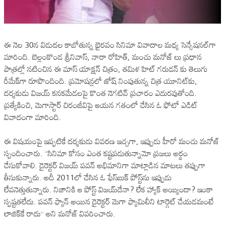
ఈ నెల 30న విడుదల కాబోతున్న భైరవం సినిమా వివాదాల మధ్య సెన్సేషనల్‌గా
మారింది. బెల్లంకొండ శ్రీనివాస్, నారా రోహిత్, మంచు మనోజ్ లు ప్రధాన
పాత్రల్లో నటించిన ఈ మాస్ యాక్షన్ చిత్రం, తమిళ హిట్ గరుడన్ కు తెలుగు
రీమేక్‌గా రూపొందింది. ప్రమోషన్లలో జోష్ నింపుతున్న చిత్ర యూనిట్‌కు,
దర్శకుడు విజయ్ కనకమేడలపై కొంత నెగటివ్ ప్రచారం ఎదురవుతోంది.
ప్రత్యేకించి, మెగాస్టార్ చిరంజీవిపై ఆయన గతంలో చేసిన ఓ ఫోటో ఎడిట్
వివాదంగా మారింది.
ఈ విషయంపై ఇప్పటికే దర్శకుడు వివరణ ఇచ్చగా, ఇప్పుడు హీరో మంచు మనోజ్
స్పందించారు. ‘‘సినిమా కోసం ఎంత కష్టపడుతున్నామో ప్రజలు అర్థం
చేసుకోవాలి. డైరెక్టర్ విజయ్ పవన్ అభిమానిగా మాట్లాడిన మాటలు తప్పుగా
తీసుకున్నారు. అదీ 2011లో చేసిన ఓ ఫేస్‌బుక్ పోస్ట్‌ను ఇప్పుడు
లేవనెత్తుతున్నారు. నిజానికి ఆ పోస్ట్ విజయ్‌దేనా? లేక హ్యాక్ అయ్యిందా? ఇంకా
స్పష్టతలేదు. పవన్ ఫ్యాన్ అయిన డైరెక్టర్ మెగా ఫ్యామిలీని టార్గెట్ చేయడమంటే
లాజిక్‌కే రాదు’’ అని మనోజ్ వివరించారు.