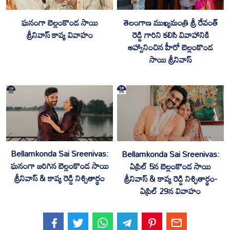
ఘనంగా బెల్లంకొండ సాయి
తెలంగాణ ముఖ్యమంత్రి శ్రీ రేవంత్
శ్రీనివాస్ కావ్య వివాహం
రెడ్డి గారిని కలిసి వివాహానికి
ఆహ్వానించిన హీరో బెల్లంకొండ
సాయి శ్రీనివాస్
Bellamkonda Sai Sreenivas:
Bellamkonda Sai Sreenivas:
ఘనంగా జరిగిన బెల్లంకొండ సాయి
ఏప్రిల్ 5న బెల్లంకొండ సాయి
శ్రీనివాస్ & కావ్య రెడ్డి నిశ్చితార్థం
శ్రీనివాస్ & కావ్య రెడ్డి నిశ్చితార్థం-
ఏప్రిల్ 29న వివాహం