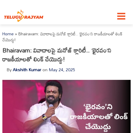
Skip to content
Home
»
Bhairavam: వివాదాలపై మనోజ్ క్లారిటీ.. ‘భైరవం’ని రాజకీయాలతో లింక్
చేయొద్దు!
Bhairavam: వివాదాలపై మనోజ్ క్లారిటీ.. ‘భైరవం’ని
రాజకీయాలతో లింక్ చేయొద్దు!
By
Akshith Kumar
on
May 24, 2025