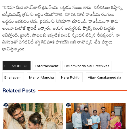
‘‘సినిమా మీద బాయ్‌కాట్ ట్రెండ్‌లను పెట్టడం సబబు కాదు. నటీనటుల కష్టాన్ని,
టెక్నీషియన్స్ శ్రమను అర్థం చేసుకోవాలి. మా సినిమాకి రాజకీయ రంగులు
అద్దడం అవసరం లేదు. భైరవం‌ను సినిమాగా చూడండి, రాజకీయంగా కాదు’’
అంటూ మనోజ్ క్లారిటీ ఇచ్చారు. ఆయన అభ్యర్థనకు ఫ్యాన్స్ నుంచి మద్దతు
లభిస్తోంది. ట్రైలర్‌, పాటలకు ఇప్పటికే మంచి స్పందన వచ్చిన నేపథ్యంలో, ఈ
వివరణతో నెగటివిటీ తగ్గి సినిమాకి పాజిటివ్ బజ్ రావొచ్చని ట్రేడ్ వర్గాలు
భావిస్తున్నాయి.
SEE MORE OF
Entertainment
Bellamkonda Sai Sreenivas
Bhairavam
Manoj Manchu
Nara Rohith
Vijay Kanakamedala
Related Posts