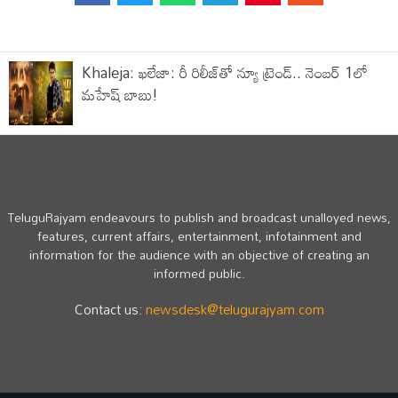
Khaleja: ఖలేజా: రీ రిలీజ్‌తో న్యూ ట్రెండ్.. నెంబర్ 1లో
మహేష్ బాబు!
TeluguRajyam endeavours to publish and broadcast unalloyed news,
features, current affairs, entertainment, infotainment and
information for the audience with an objective of creating an
informed public.
Contact us:
newsdesk@telugurajyam.com