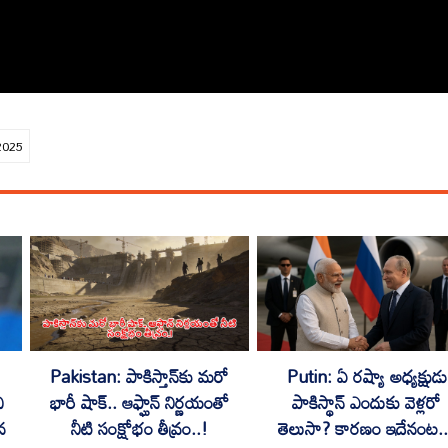
2025
Pakistan: పాకిస్తాన్‌కు మరో
Putin: ఏ రష్యా అధ్యక్షుడు
ి
భారీ షాక్.. ఆఫ్ఘాన్ నిర్ణయంతో
పాకిస్థాన్ ఎందుకు వెళ్లరో
న
నీటి సంక్షోభం తీవ్రం..!
తెలుసా? కారణం ఇదేనంట..