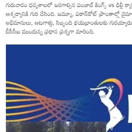
గురువారం ధర్మశాలలో జరగాల్సిన పంజాబ్ కింగ్స్ vs ఢిల్లీ క్యాప
ఆశ్చర్యానికి గురి చేసింది. జమ్మూ, పఠాన్‌కోట్ ప్రాంతాల్లో
అభిమానులు, ఆటగాళ్లు, సిబ్బంది భయభ్రాంతులకు గురయ్యార
బీసీసీఐ ముందున్న ప్రధాన ప్రశ్నగా మారింది.