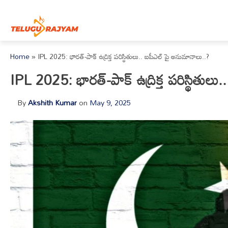
Skip to content
Home
»
IPL 2025: భారత్-పాక్ ఉద్రిక్త పరిస్థితులు.. ఐపీఎల్ పై అనుమానాలు..?
IPL 2025: భారత్-పాక్ ఉద్రిక్త పరిస్థితుల
By
Akshith Kumar
on
May 9, 2025