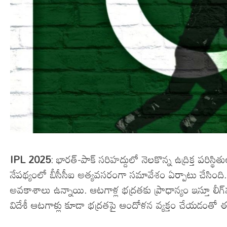
IPL 2025
: భారత్-పాక్ సరిహద్దులో నెలకొన్న ఉద్రిక్త పరిస్థ
నేపథ్యంలో బీసీసీఐ అత్యవసరంగా సమావేశం ఏర్పాటు చేసింది. 
అవకాశాలు ఉన్నాయి. ఆటగాళ్ల భద్రతకు ప్రాధాన్యం ఇస్తూ లీగ్
విదేశీ ఆటగాళ్లు కూడా భద్రతపై ఆందోళన వ్యక్తం చేయడంతో ఈ ని