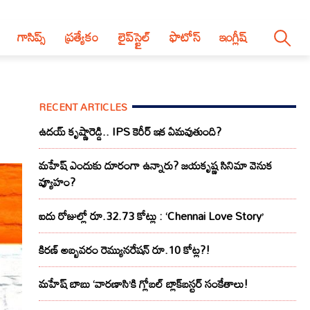
గాసిప్స్
ప్రత్యేకం
లైప్‌స్టైల్‌
ఫొటోస్
ఇంగ్లీష్
RECENT ARTICLES
ఉదయ్ కృష్ణారెడ్డి.. IPS కెరీర్ ఇక ఏమవుతుంది?
మహేష్ ఎందుకు దూరంగా ఉన్నారు? జయకృష్ణ సినిమా వెనుక
వ్యూహం?
ఐదు రోజుల్లో రూ.32.73 కోట్లు : ‘Chennai Love Story’
కిరణ్ అబ్బవరం రెమ్యునరేషన్ రూ.10 కోట్ల?!
మహేష్ బాబు ‘వారణాసి’కి గ్లోబల్ బ్లాక్‌బస్టర్ సంకేతాలు!