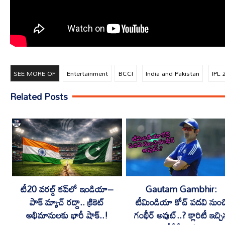
SEE MORE OF
Entertainment
BCCI
India and Pakistan
IPL 
Related Posts
టీ20 వరల్డ్ కప్‌లో ఇండియా–
Gautam Gambhir:
పాక్ మ్యాచ్ రద్దా.. క్రికెట్
టీమిండియా కోచ్ పదవి నుంచ
అభిమానులకు భారీ షాక్..!
గంభీర్ అవుట్..? క్లారిటీ ఇచ్చి