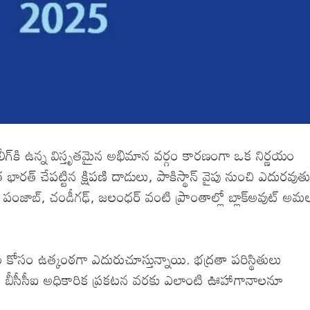
, లీగ్‌కి ఉన్న విస్తృతమైన అభిమాన వర్గం కారణంగా ఒక నిర్ణయం
భారత్ చేపట్టిన క్షిపణి దాడులు, పాకిస్థాన్ వైపు నుంచి ఎదురవుతు
ి. పంజాబ్, చండీగఢ్, జలంధర్ వంటి ప్రాంతాల్లో బ్లాక్‌అవుట్ అమ
్ణయం కోసం ఉత్కంఠగా ఎదురుచూస్తున్నాయి. భద్రతా పరిస్థితులు
ది. బీసీసీఐ అధికారిక ప్రకటన వరకు ఎలాంటి ఊహాగానాలనూ