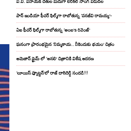
వి.వి. వినాయక్ చేతుల మీదుగా లిరికల్ సాంగ్ విడుదల
పాన్ ఇండియా ఫీచర్ ఫిల్మ్‌గా రాబోతున్న ‘వనజీవి రామయ్య’-
ఏఐ ఫీచర్ ఫిల్మ్‌గా రాబోతున్న ‘అంబ’s రివెంజ్’
ఘనంగా ప్రారంభమైన ‘నిమ్మకాయ.. నీకెందుకు భయం’ చిత్రం
అమెజాన్ ప్రైమ్ లో ‘అనలి’ చిత్రానికి విశేష ఆదరణ
‘లూయిస్ వ్యూట్టన్’లో రాజ్ దాసిరెడ్డి సందడి!!