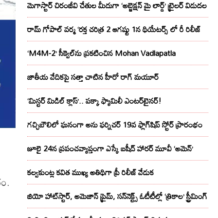
మెగాస్టార్ చిరంజీవి చేతుల మీదుగా ‘అబ్జెక్ష‌న్ మై లార్డ్‌’ ట్రైల‌ర్ విడుద‌ల
రామ్ గోపాల్ వర్మ ‘రక్త చరిత్ర 2 ఆగష్టు 1న థియేటర్స్ లో రీ రిలీజ్
‘M4M-2’ సీక్వెల్‌ను ప్రకటించిన Mohan Vadlapatla
జాతీయ వేదికపై సత్తా చాటిన హీరో రాగ్ మయూర్‌
‘మిస్టర్ మిడిల్ క్లాస్’.. పక్కా ఫ్యామిలీ ఎంటర్‌టైనర్!
గచ్చిబౌలిలో ఘనంగా అను ఫర్నిచర్ 19వ ఫ్లాగ్‌షిప్ స్టోర్ ప్రారంభం
జూలై 24న ప్రపంచవ్యాప్తంగా ఎస్కే బషీద్‌ హారర్ మూవీ ‘అమెన్’
కల్వకుంట్ల కవిత ముఖ్య అతిథిగా ప్రీ రిలీజ్ వేడుక
రం.
జియో హాట్‌స్టార్, అమెజాన్ ప్రైమ్, సన్‌నెక్ట్స్ ఓటీటీల్లో ‘త్రికాల’ స్ట్రీమింగ్