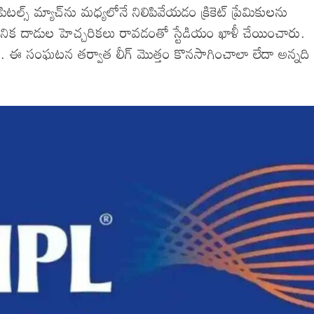
ిటల్స్ మ్యాచ్‌ను మధ్యలోనే నిలిపివేయడం క్రికెట్ ప్రేమికులను
 వైమానిక దాడుల హెచ్చరికలు రావడంతో స్టేడియం ఖాళీ చేయించారు.
ు. ఈ సంఘటన తర్వాత లీగ్ మొత్తం కొనసాగించాలా లేదా అన్నది