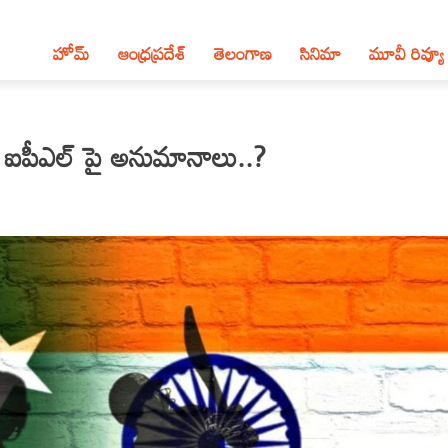
హోమ్
ఆంధ్ర‌ప్ర‌దేశ్‌
తెలంగాణ‌
సినిమా
మూవీ రివ్యూ
ు.. ఐపీఎల్ పై అనుమానాలు..?