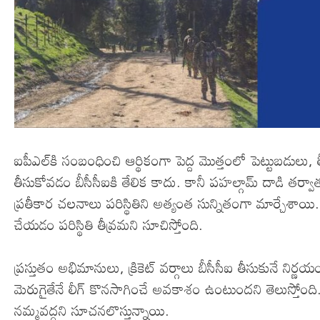
ఐపీఎల్‌కి సంబంధించి ఆర్థికంగా పెద్ద మొత్తంలో పెట్టుబడులు
తీసుకోవడం బీసీసీఐకి తేలిక కాదు. కానీ పహల్గామ్ దాడి తర్వాత 
ప్రతీకార చలనాలు పరిస్థితిని అత్యంత సున్నితంగా మార్చేశాయ
చేయడం పరిస్థితి తీవ్రమని సూచిస్తోంది.
ప్రస్తుతం అభిమానులు, క్రికెట్ వర్గాలు బీసీసీఐ తీసుకునే నిర
మెరుగైతేనే లీగ్ కొనసాగించే అవకాశం ఉంటుందని తెలుస్తోం
నమ్మవద్దని సూచనలొస్తున్నాయి.