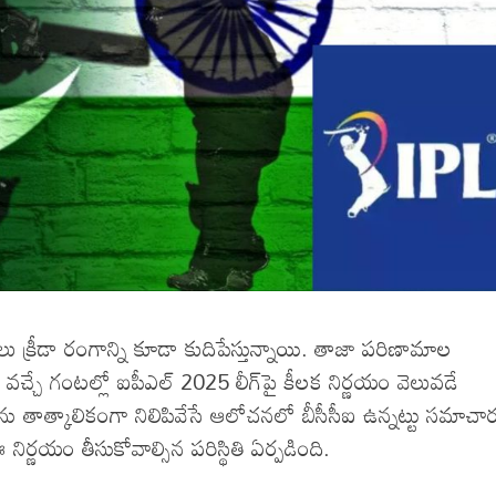
ితులు క్రీడా రంగాన్ని కూడా కుదిపేస్తున్నాయి. తాజా పరిణామాల
వచ్చే గంటల్లో ఐపీఎల్ 2025 లీగ్‌పై కీలక నిర్ణయం వెలువడే
‌ను తాత్కాలికంగా నిలిపివేసే ఆలోచనలో బీసీసీఐ ఉన్నట్టు సమాచా
ర్ణయం తీసుకోవాల్సిన పరిస్థితి ఏర్పడింది.