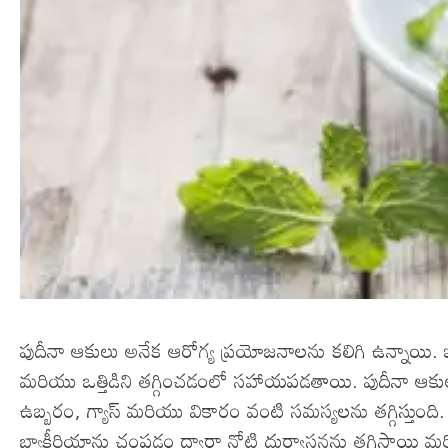
పుదీనా ఆకులు అనేక ఆరోగ్య ప్రయోజనాలను కలిగి ఉన్నాయి. ఇ
మరియు ఒత్తిడిని తగ్గించడంలో సహాయపడతాయి. పుదీనా ఆకుల
ఉబ్బరం, గ్యాస్ మరియు వికారం వంటి సమస్యలను తగ్గిస్తుంది.
బ్యాక్టీరియాను చంపడం ద్వారా నోటి దుర్వాసనను తగ్గిస్తాయి