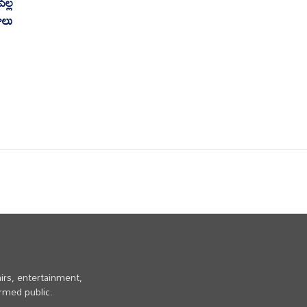
ల్ల
ాలు
irs, entertainment,
ormed public.