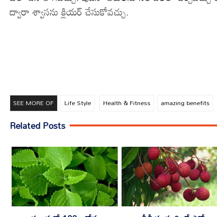
ద్వారా శ్వాసను క్లియర్ చేసుకోవచ్చు.
SEE MORE OF
Life Style
Health & Fitness
amazing benefits
Related Posts