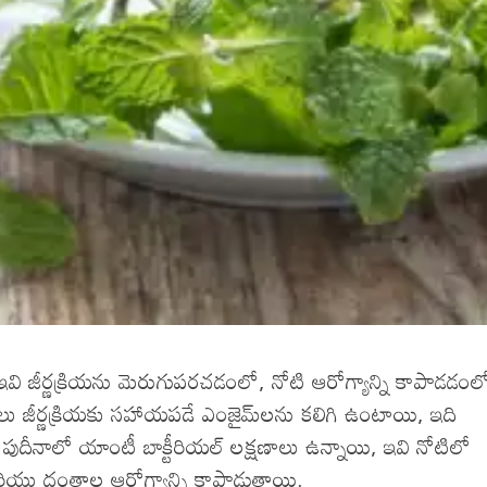
వి జీర్ణక్రియను మెరుగుపరచడంలో, నోటి ఆరోగ్యాన్ని కాపాడడంల
ు జీర్ణక్రియకు సహాయపడే ఎంజైమ్‌లను కలిగి ఉంటాయి, ఇది
 పుదీనాలో యాంటీ బాక్టీరియల్ లక్షణాలు ఉన్నాయి, ఇవి నోటిలో
 మరియు దంతాల ఆరోగ్యాన్ని కాపాడుతాయి.