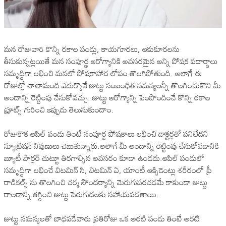
మన రోజువారి కొన్ని రకాల పండ్లు, కాయగూరలు, ఆకుకూరలను
తీసుకున్నట్లయితే మన సంపూర్ణ ఆరోగ్యానికి అవసరమైన అన్ని పోషక పదార్థాలు
సమృద్ధిగా లభించి మనలో పోషకాహార లోపం తొలగిపోతుంది. అలాగే ఈ
రోజుల్లో చాలామంది ఎదుర్కొనే జుట్టు సంబంధిత సమస్యలన్నీ తొలగించుకొని మీ
అందాన్ని రెట్టింపు చేసుకోవచ్చు. జుట్టు ఆరోగ్యాన్ని పెంపొందించే కొన్ని రకాల
ఫ్రూట్స్ గురించి ఇప్పుడు తెలుసుకుందాం.
రోజుకొక ఆపిల్ పండు తింటే సంపూర్ణ పోషకాలు లభించి డాక్టర్లతో పనిలేదని
న్యూట్రిషన్ నిపుణులు చెబుతున్నారు.అలాగే మీ అందాన్ని రెట్టింపు చేసుకోవడానికి
బ్యూటీ పార్లర్ చుట్టూ తిరగాల్సిన అవసరం కూడా ఉండదు.ఆపిల్ పండులో
సమృద్ధిగా లభించే విటమిన్ సి, విటమిన్ ఏ, యాంటీ ఆక్సిడెంట్లు శరీరంలో ఫ్రీ
రాడికల్స్ ను తొలగించి చర్మ సౌందర్యాన్ని మెరుగుపరచడమే కాకుండా జుట్టు
రాలడాన్ని తగ్గించి జుట్టు పెరుగుదలకు సహాయపడతాయి.
జుట్టు సమస్యలతో బాధపడేవారు ప్రతిరోజు ఒక అరటి పండు తింటే అరటి