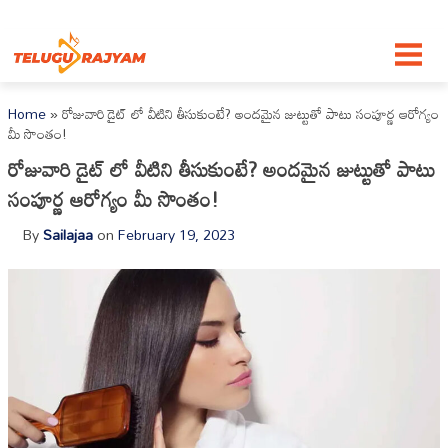
Skip to content
Home
»
రోజువారి డైట్ లో వీటిని తీసుకుంటే? అందమైన జుట్టుతో పాటు సంపూర్ణ ఆరోగ్యం
మీ సొంతం!
రోజువారి డైట్ లో వీటిని తీసుకుంటే? అందమైన జుట్టుతో పాటు
సంపూర్ణ ఆరోగ్యం మీ సొంతం!
By
Sailajaa
on
February 19, 2023