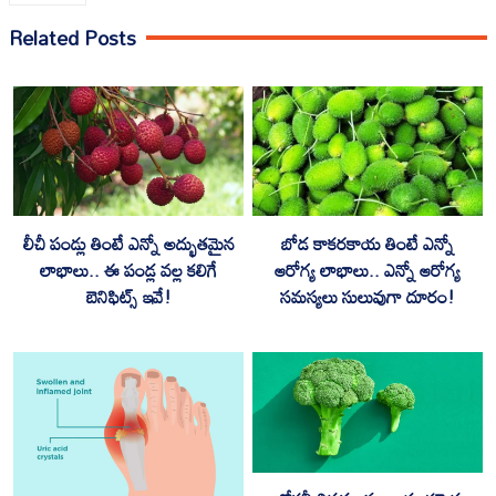
Related Posts
లీచీ పండ్లు తింటే ఎన్నో అద్భుతమైన
బోడ కాకరకాయ తింటే ఎన్నో
లాభాలు.. ఈ పండ్ల వల్ల కలిగే
ఆరోగ్య లాభాలు.. ఎన్నో ఆరోగ్య
బెనిఫిట్స్ ఇవే!
సమస్యలు సులువుగా దూరం!