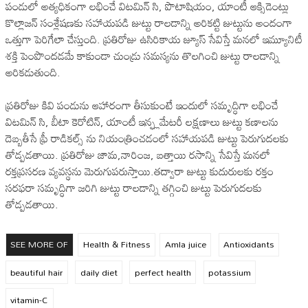
పండులో అత్యధికంగా లభించే విటమిన్ సి, పొటాషియం, యాంటీ ఆక్సిడెంట్లు
కొల్లాజన్ సంశ్లేషణకు సహాయపడి జుట్టు రాలడాన్ని అరికట్టి జుట్టును అందంగా
ఒత్తుగా పెరిగేలా చేస్తుంది. ప్రతిరోజు ఉసిరికాయ జ్యూస్ సేవిస్తే మనలో ఇమ్యూనిటీ
శక్తి పెంపొందడమే కాకుండా చుండ్రు సమస్యను తొలగించి జుట్టు రాలడాన్ని
అరికడుతుంది.
ప్రతిరోజు కివి పండును ఆహారంగా తీసుకుంటే ఇందులో సమృద్ధిగా లభించే
విటమిన్ సి, బీటా కెరోటిన్, యాంటీ ఇన్ఫ్లమేటరీ లక్షణాలు జుట్టు కణాలను
దెబ్బతీసే ఫ్రీ రాడికల్స్ ను నియంత్రించడంలో సహాయపడి జుట్టు పెరుగుదలకు
తోడ్పడతాయి. ప్రతిరోజు జామ,నారింజ, బత్తాయి రసాన్ని సేవిస్తే మనలో
రక్తప్రసరణ వ్యవస్థను మెరుగుపరుస్తాయి.తద్వారా జుట్టు కుదురులకు రక్తం
సరఫరా సమృద్ధిగా జరిగి జుట్టు రాలడాన్ని తగ్గించి జుట్టు పెరుగుదలకు
తోడ్పడతాయి.
SEE MORE OF
Health & Fitness
Amla juice
Antioxidants
beautiful hair
daily diet
perfect health
potassium
vitamin-C