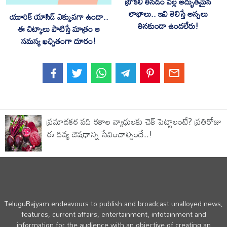
బ్రోకలీ తినడం వల్ల అద్భుతమైన
లాభాలు.. ఇవి తెలిస్తే అస్సలు
యూరిక్ యాసిడ్ ఎక్కువగా ఉందా..
తినకుండా ఉండలేరు!
ఈ చిట్కాలు పాటిస్తే మాత్రం ఆ
సమస్య ఖఛ్చితంగా దూరం!
ప్రమాదకర పది రకాల వ్యాధులకు చెక్ పెట్టాలంటే? ప్రతిరోజు
ఈ దివ్య ఔషధాన్ని సేవించాల్సిందే..!
TeluguRajyam endeavours to publish and broadcast unalloyed news,
features, current affairs, entertainment, infotainment and
information for the audience with an objective of creating an