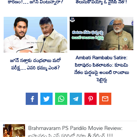
కారణం!… జగన్ వింటున్నారా?
తెలుసుకోవయ్యా ఓ వైసీపీ నేత’!
Ambati Rambabu Satire:
జగన్ సత్తాకు చంద్రబాబు మరో
పిఠాపురం పితలాటకం: కూటమి
పరీక్ష… ఎవరి ధమ్ము ఎంత?
నేతల ఘర్షణపై అంబటి రాంబాబు
సెటైర్లు
Brahmavaram PS Paridilo Movie Review:
బ్రహ్మవరం పి.ఎస్.పరిధిలో రివ్యూ & రేటింగ్ !!!