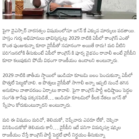
పైగా వైఎస్సార్ వారసత్వం విషయంలోనూ జగన్ కే ఎక్కువ మార్కులు పడతాయి.
హస్తం గుర్తు అభిమానులు భావిస్తున్నట్లు 2029 నాటికి ఏపీలో కాంగ్రెస్ ఎంతో
కొంత పుంజుకున్నా కూడా వైసీపీతో సమానంగా అయితే రాదు! మరి వీటిని
పరిగణనలోకి తీసుకుంటే ఏపీలో కాంగ్రెస్ కి పూర్వ వైభవం రావాలీ అంటే వైసీపీని
కూడా కలుపుకుని పోయే విధంగా రాజకీయం ఉండాలని అంటున్నారు.
2029 నాటికి జాతీయ స్థాయిలో ఇండియా కూటమి బలం పెంచుకున్నా ఏపీలో
పొత్తులే పెట్టుకోవాలి. ఆ పొత్తులు వైసీపీతో సాగాలీ అన్నా ఇప్పటి నుంచే తగిన
అనుకూల వాతావరణం ఏర్పాటు కావాలి. పైగా కాంగ్రెస్ పార్టీ అధిష్టాణం పెద్దల
సంగతి కాసేపు పక్కనపెడితే… ఇండియా కూటమిలో కీలక నేతలు జగన్ తో
స్నేహం కోరుకుంటున్నారని అంటున్నారు.
మరి ఈ విషయం మరిచో, తెలియకో, చెప్పేవారు ఎవరూ లేకో, చెప్పినా
వినిపించుకోకో తెలియదు కానీ… వైసీపీని ఇదే పనిగా విమర్శిస్తూ షర్మిల
రాజకీయం చేస్తే కాంగ్రెస్ పార్టీ పెద్దలే భారీ నిర్ణయం తీసుకున్నా