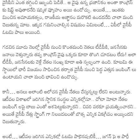
వైసీపీని ఎంత తగ్గించి ఇబ్బంది పెడితే.. ఆ వైపు ఉన్న ప్రజానికం అంతా కాంగ్రెస్
కు షిఫ్ట్ అవుతారనేది షర్మిళ వ్యూహం అయి ఉండోచ్చు. అయితే… ఇంతకు
మించిన అమాయకత్వం, రాజకీయ అజ్ఞానం మరొకటి ఉండదనేది చాలా మంది
చెబుతున్న మాట. ఇక్కడ గమనించాల్సిన విషయం ఏమిటంటే… ఏపీలో వైసీపీ
ఓటమి పాలు అయింది.
గడచిన మూడు నెలల్లో వైసీపీ నుంచి కొంతమంది నెతలు టీడీపీకి, జనసేనకు
జనాలు వెళ్తున్నారు తప్ప కాంగ్రెస్ వైపు ఒక్కరు కూడా తొంగి చూడటం లేదు! అలా
టీడీపీ, జనసేనలకు వెళ్లే నేతల సంఖ్య కూడా అతి స్వల్పంగా ఉంది. కూటమి ఈ
స్థాయిలో భారీ విజయం సాధించిన తర్వాత వైసీపీ నుంచి పెద్ద ఎత్తున జంపింగ్ లు
ఉంటాయని చాలా మంది భావించి ఉండొచ్చు.
కానీ… అసలు అలాంటి ఆలోచన వైసీపీ నేతలు చేస్తున్నట్లు లేరని అంటున్నారు.
ఇటీవల విశాఖలో జరిగిన స్థానిక సంస్థల ఎన్నికల్లోనూ.. చోటా మోటా నేతల
జంపింగ్ లపై బాబు ఎంతో ఆశపెట్టుకున్నారని.. చివరి వరకూ ప్రయత్నించారని..
అయితే వైసీపీ నేత్లు స్ట్రాంగ్ గా నిలబడటంతో బొత్స ఎన్నిక ఏకగ్రీవం అయ్యిందని
చెబుతున్నారు.
అంటే… ఇటీవల జరిగిన ఎన్నికల్లో ఓటమి పాలైనప్పటికీ… జగన్ పై ఆ పార్టీ