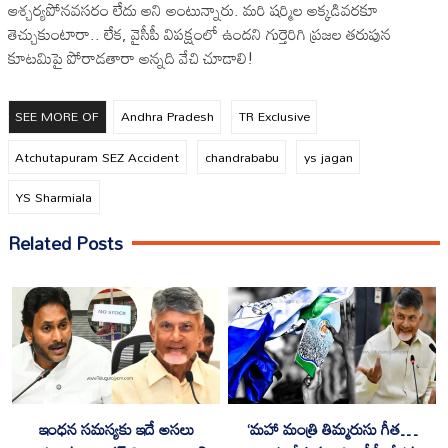
ఆశ్చర్యపోనవసరం లేదు అని అంటున్నారు. మరి షర్మిల అక్కడివరకూ
తెచ్చుకుంటారా.. లేక, వైసీపీ విపక్షంలో ఉందని గుర్తెరిగి ప్రజల తరుపున
కూటమిపై పోరాడతారా అన్నది వేచి చూడాలి!
SEE MORE OF
Andhra Pradesh
TR Exclusive
Atchutapuram SEZ Accident
chandrababu
ys jagan
YS Sharmiala
Related Posts
ఇంధన సమస్యకు ఇదే అసలు
‘మహా మంత్రి తిమ్మరుసు గీత…