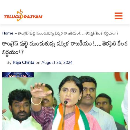
Skip to content
Home
»
కాంగ్రెస్ పుట్టె ముంచుతున్న షర్మిళ రాజకీయం!… తెరపైకి కీలక నిర్ణయం!?
కాంగ్రెస్ పుట్టె ముంచుతున్న షర్మిళ రాజకీయం!… తెరపైకి కీలక
నిర్ణయం!?
By
Raja Chinta
on
August 26, 2024