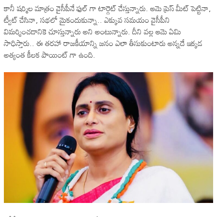
కానీ షర్మిల మాత్రం వైసీపీనే ఫుల్ గా టార్గెట్ చేస్తున్నారు. ఆమె ప్రెస్ మీట్ పెట్టినా,
ట్వీట్ చేసినా, సభలో మైకందుకున్నా.. ఎక్కువ సమయం వైసీపీని
విమర్శించడానికె చూస్తున్నారు అని అంటున్నారు. దీని వల్ల ఆమె ఏమి
సాధిస్తారు.. ఈ తరహా రాజకీయాన్ని జనం ఎలా తీసుకుంటారు అన్నదే ఇక్కడ
అత్యంత కీలక పాయింట్ గా ఉంది.