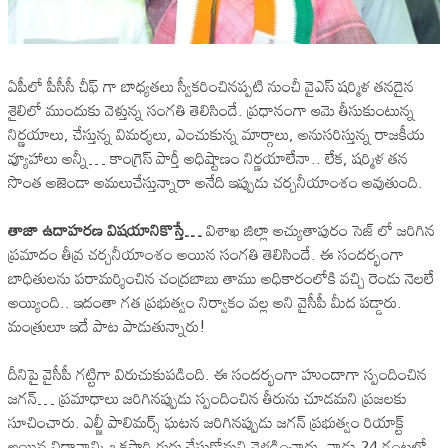
ఏపీలో పీసీసీ చీఫ్ గా బాధ్యతలు స్వీకరించినప్పటి నుంచీ వైఎస్ షర్మిళ తనదైన
శైలిలో ముందుకు వెళ్తున్న సంగతి తెలిసిందే. ప్రధానంగా ఆమె తీసుకుంటున్న
నిర్ణయాలు, చేస్తున్న విమర్శలు, ఎంచుకున్న మార్గాలు, అనుసరిస్తున్న రాజకీయ
వ్యూహాలు అన్నీ… కాంగ్రెస్ పార్తీ అధిష్టాణం నిర్ణయాలేనా.. లేక, షర్మిళ తన
సొంత అజెండా అమలుచేస్తున్నారా అనేది ఇప్పుడు చర్చనీయాంశం అవుతుంది.
తాజా ఉదాహరణ విషయానికొస్తే…
విశాఖ జిల్లా అచ్యుతాపురం సెజ్ లో జరిగిన
ప్రమాదం తీవ్ర చర్చనీయాంశం అయిన సంగతి తెలిసిందే. ఈ సందర్భంగా
బాధితులను పరామర్శించిన చంద్రబాబు తాము అధికారంలోకి వచ్చి రెండు నెలలే
అయ్యింది.. ఇదంతా గత ప్రభుత్వం నిర్వాకం వల్ల అని వైసీపీ మీద పడ్డారు.
మంత్రులూ ఇదే పాట పాడుతున్నారు!
దీనిపై వైసీపీ గట్టిగా విరుచుకుపడింది. ఈ సందర్భంగా హుందాగా స్పందించిన
జగన్… ప్రమాధాలు జరిగినప్పుడు స్పందించిన తీరును చూడమని ప్రజలకు
సూచించారు. ఎల్జీ పాలిమర్స్ ఘటన జరిగినప్పుడు జగన్ ప్రభుత్వం రియాక్ట్
అయిన విధానాన్ని ఒకసారి గుర్తు చేసుకోమని వెళ్లడించారు. నాడు 24 గంటల్లో