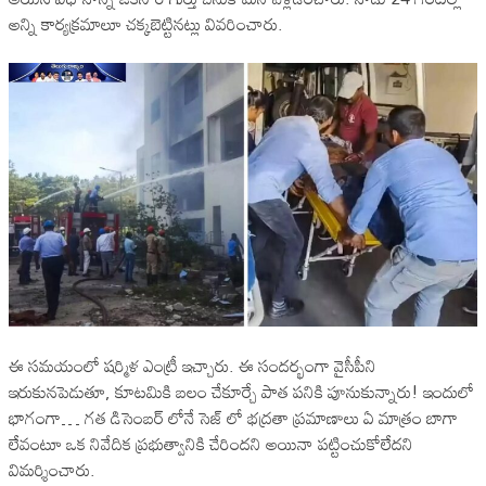
అన్ని కార్యక్రమాలూ చక్కబెట్టినట్లు వివరించారు.
ఈ సమయంలో షర్మిళ ఎంట్రీ ఇచ్చారు. ఈ సందర్భంగా వైసీపీని
ఇరుకునపెడుతూ, కూటమికి బలం చేకూర్చే పాత పనికి పూనుకున్నారు! ఇందులో
భాగంగా… గత డిసెంబర్ లోనే సెజ్ లో భద్రతా ప్రమాణాలు ఏ మాత్రం బాగా
లేవంటూ ఒక నివేదిక ప్రభుత్వానికి చేరిందని అయినా పట్టించుకోలేదని
విమర్శించారు.