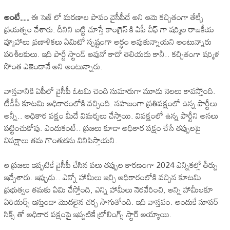
అంటే…
ఈ సెజ్ లో మరణాల పాపం వైసీపీదే అని ఆమె కచ్చితంగా తేల్చే
ప్రయత్నం చేశారు. దీనిని బట్టి చూస్తే కాంగ్రెస్ కి ఏపీ చీఫ్ గా షర్మిల రాజకీయ
వ్యూహాలు ప్రణాళికలు ఏమిటో స్పష్టంగా అర్ధం అవుతున్నాయని అంటున్నారు
పరిశీలకులు. ఇది పార్టీ స్టాండ్ అవునో కాదో తెలియదు కానీ.. కచ్చితంగా షర్మిళ
సొంత ఎజెండానే అని అంటున్నారు.
వాస్తవానికి ఏపీలో వైసీపీ ఓటమి చెంది సుమారుగా మూడు నెలలు కావస్తోంది.
టీడీపీ కూటమి అధికారంలోకి వచ్చింది. సహజంగా ప్రతిపక్షంలో ఉన్న పార్టీలు
అన్నీ.. అధికార పక్షం మీదే విమర్శలు చేస్తాయి. విపక్షంలో ఉన్న పార్టీని అసలు
పట్టించుకోవు. ఎందుకంటే.. ప్రజలు కూడా అధికార పక్షం చేసే తప్పులపై
విపక్షాలు తమ గొంతుకను వినిపిస్తాయని.
ఆ ప్రజలు ఇప్పటికే వైసీపీ చేసిన పలు తప్పుల కారణంగా 2024 ఎన్నికల్లో తీర్పు
ఇచ్చేశారు. ఇప్పుడు.. ఎన్నో హామీలు ఇచ్చి అధికారంలోకి వచ్చిన కూటమి
ప్రభుత్వం తమకు ఏమి చేస్తోంది, ఎన్ని హామీలు నెరవేరించి, అన్ని హామీలకూ
ఏరియర్స్ ఇస్తుందా మొదలైన చర్చ సాగుతోంది. ఇది వాస్తవం. అందుకే సూపర్
సిక్స్ తో అధికార పక్షంపై ఇప్పటికే ట్రోలింగ్స్ స్టార్ అయ్యాయి.