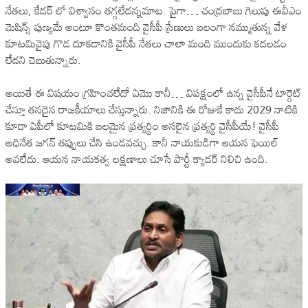
నేతలు, కేడర్ లో విశ్వాసం తగ్గలేదన్నమాట. పైగా… చంద్రబాబు గెలుపు ఈవీఎం
మెషిన్స్ పుణ్యమే అంటూ కొంతమంది వైసీపీ స్రేణులు బలంగా నమ్ముతున్న వేళ
కూటమివైపు గొడ దూకడానికి వైసీపీ నేతలు చాలా మంది ముందుకు కదలడం
లేదని చెబుతున్నారు.
అయితే ఈ విషయం గ్రహించలేదో ఏమొ కానీ… విపక్షంలో ఉన్న వైసీపీనే టార్గెట్
చేస్తూ తనదైన రాజకీయాలు చేస్తున్నారు. నిజానికి ఈ రోజుకే కాదు 2029 నాటికి
కూడా ఏపీలో కూటమికి బలమైన ప్రత్యర్ధిం అసలైన ప్రత్యర్థి వైసీపీయే! వైసీపీ
అధినేత జగన్ తప్పులు చేసి ఉండవచ్చు. కానీ నాయకుడిగా ఆయన ఫెయిల్
అవలేదు. ఆయన నాయకత్వ లక్షణాలు చూసే పార్టీ క్యాడర్ నిలిచి ఉంది.