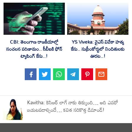
CBI: తెలంగాణ రాజకీయాల్లో
YS Viveka: వైఎస్ వివేకా హత్య
సంచలన పరిణామం.. సీబీఐకి ఫోన్
కేసు.. సుప్రీంకోర్టులో నిందితులకు
ట్యాపింగ్ కేసు..!
ఊరట..!
Kavitha: కెసిఆర్ లాగే నాకు తిక్కుంది… అది ఎవరో
బయటపడాల్సిందే… కవిత సరికొత్త డిమాండ్!