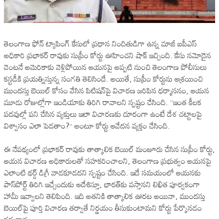
తెలంగాణ ఫోన్ ట్యాపింగ్ కేసులో ప్రధాన నిందితుడిగా ఉన్న మాజీ ఐపీఎస్
అధికారి ప్రభాకర్ రావుకు సుప్రీం కోర్టు ఊహించని షాక్ ఇచ్చింది. కేసు నమోదైన
వెంటనే అమెరికాకు వెళ్లిపోయిన ఆయనపై అప్పటి నుంచి తెలంగాణ పోలీసులు
కస్టడీకి ప్రయత్నిస్తున్న సంగతి తెలిసిందే. అయితే, సుప్రీం కోర్టును ఆశ్రయించి
ముందస్తు బెయిల్ కోసం వేసిన పిటిషన్‌పై విచారణ జరిపిన ధర్మాసనం, ఆయన
మూడు రోజుల్లోగా ఇండియాకు తిరిగి రావాలని స్పష్టం చేసింది. “ఇంత కీలక
పదవుల్లో పని చేసిన వ్యక్తులు ఇలా విచారణకు దూరంగా ఉంటే దేశ చట్టాలపై
విశ్వాసం ఎలా పెడతాం?” అంటూ కోర్టు ఆవేదన వ్యక్తం చేసింది.
ఈ నేపథ్యంలో ప్రభాకర్ రావుకు తాత్కాలిక బెయిల్ మంజూరు చేసిన సుప్రీం కోర్టు,
ఆయన విచారణ అధికారులతో సహకరించాలని, తెలంగాణ ప్రభుత్వం ఆయనపై
ఎలాంటి థర్డ్ డిగ్రీ వాడకూడదని స్పష్టం చేసింది. ఇదే సమయంలో ఆయనకు
పాస్‌పోర్ట్ తిరిగి ఇచ్చేందుకు ఆదేశిస్తూ, భారత్‌కు వస్తానని లిఖిత పూర్వకంగా
హామీ ఇవ్వాలని తెలిపింది. ఇది అతనికి తాత్కాలిక ఊరట అయినా, ముందస్తు
బెయిల్‌పై పూర్తి విచారణ తర్వాతే నిర్ణయం తీసుకుంటామని కోర్టు పేర్కొనడం