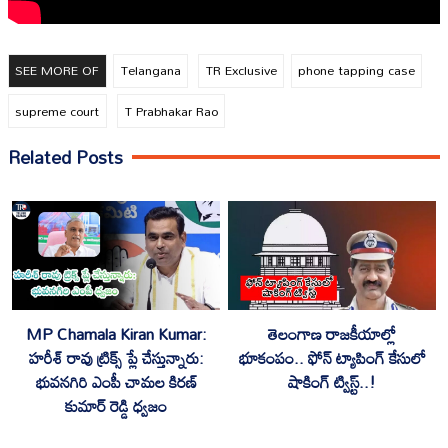
SEE MORE OF
Telangana
TR Exclusive
phone tapping case
supreme court
T Prabhakar Rao
Related Posts
MP Chamala Kiran Kumar:
తెలంగాణ రాజకీయాల్లో
హరీశ్ రావు ట్రిక్స్ ప్లే చేస్తున్నారు:
భూకంపం.. ఫోన్ ట్యాపింగ్ కేసులో
భువనగిరి ఎంపీ చామల కిరణ్
షాకింగ్ ట్విస్ట్..!
కుమార్ రెడ్డి ధ్వజం