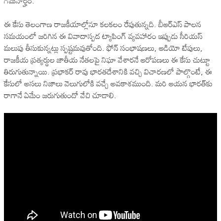
గమనార్హం.
ఈ కేసు తెలంగాణ రాజకీయాల్లోనూ కలకలం రేపుతున్నది. బీఆర్‌ఎస్ పాలన
సమయంలో జరిగిన ఈ వివాదాస్పద ట్యాపింగ్ వ్యవహారం ఇప్పుడు సీరియస్
మలుపు తీసుకున్నట్లు స్పష్టమవుతోంది. ఫోన్ సంభాషణలు, ఆడియో టేపులు,
రాజకీయ ప్రత్యర్థుల జాతీయ నేతలపై నిఘా వేశారనే ఆరోపణలు ఈ కేసు చుట్టూ
తిరుగుతున్నాయి. ప్రభాకర్ రావు భారతదేశానికి వచ్చి విచారణలో పాల్గొంటే, ఈ
కేసులో అసలు నిజాలు వెలుగులోకి వచ్చే అవకాశముంది. మరి ఆయన భారత్‌కు
రాగానే ఏమేం జరుగుతుందో వేచి చూడాలి.