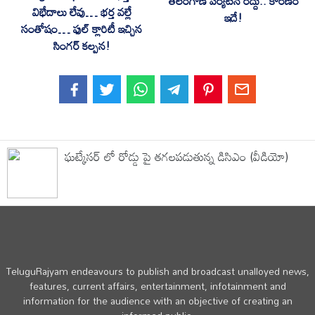
తెలంగాణ పర్యటన రద్దు.. కారణం
విభేదాలు లేవు… భర్త వల్లే
ఇదే!
సంతోషం… ఫుల్ క్లారిటీ ఇచ్చిన
సింగర్ కల్పన!
ఘట్కేసర్ లో రోడ్డు పై తగలపడుతున్న డిసిఎం (వీడియో)
TeluguRajyam endeavours to publish and broadcast unalloyed news,
features, current affairs, entertainment, infotainment and
information for the audience with an objective of creating an