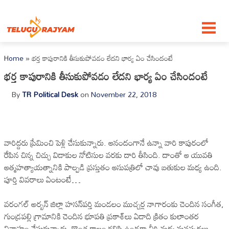
Skip to content
Home
»
భర్త కాపురానికి తీసుకుపోవడం లేదని భార్య ఏం చేసిందంటే
భర్త కాపురానికి తీసుకుపోవడం లేదని భార్య ఏం చేసిందంటే
By
TR Political Desk
on
November 22, 2018
వారిద్దరు ప్రేమించి పెళ్లి చేసుకున్నారు. ఆనందంగానే ఉన్నా వారి కాపురంలో
రేపిన చిన్న చిచ్చు విడాకుల నోటిసుల వరకు దారి తీసింది. దాంతో ఆ యువతి
ఆత్మహత్యాయత్నానికి పాల్పడి ప్రస్తుతం ఆసుపత్రిలో చావు బతుకుల మధ్య ఉంది.
పూర్తి వివరాలు ఏంటంటే…
వరంగల్‌ అర్బన్‌ జిల్లా హసన్‌పర్తి మండలం ముచ్చర్ల నాగారంకు చెందిన సంగీత,
గుండ్రపల్లి గ్రామానికి చెందిన భూపతి ప్రకాశ్‌లు ఏడాది క్రితం కులాంతర
వివాహం చేసుకున్నారు. కొంత కాలం కలిసి ఉండగా వీరి మధ్య మనస్పర్థలు