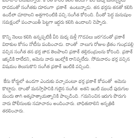
రావడంతో సంగీతకు దూరంగా ప్రకాశ్ ఉంటున్నాడు. తన భర్తను తనతో కలిసి
ఉండేలా చూడాలని అత్తగారింటికి వచ్చి సంగీత కోరింది. దీంతో పెద్ద మనుషుల
సమక్షంలో పంచాయితీ పెట్టగా ఇద్దరు కలిసి ఉండాలని చెప్పారు.
కొన్ని నెలలు కలిసి ఉన్నప్పటికీ వీరి మధ్య మళ్లీ గొడవలు జరగడంతో ప్రకాశ్‌
విడాకుల కోసం నోటీసు పంపించాడు. దాంతో నాలుగు రోజుల క్రితం గుండ్రపల్లి
వచ్చిన సంగీత తన భర్త జాడ తెలపాలని ప్రకాశ్‌ తల్లిదండ్రులను కోరింది. ప్రకాశ్‌
ఇక్కడికి రాలేదని, ఆమెను వారు ఇంట్లోకి రానివ్వలేదు. సోమవారం భర్త వచ్చిన
విషయం తెలుసుకొని సంగీత ప్రకాశ్‌ ఇంటికి వచ్చింది.
కేసు కోర్టులో ఉండగా ఎందుకు వచ్చావంటూ భర్త ప్రకాశ్‌ కోపంతో ఆమెను
కొట్టాడు. దాంతో మనస్తాపానికి గురైన సంగీత అతని ఇంటి ముందే పురుగుల
మందు తాగి ఆత్మహత్యాయత్నానికి పాల్పడింది. గమనించిన ఇరుగు పొరుగు
వారు పోలీసులకు సమాచారం అందించారు. బాధితురాలిని ఆస్పత్రికి
తరలించారు.