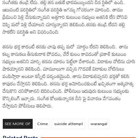
సంగీతకు తండ్రి లేడు. తల్లి తన బతుకే భారమయ్యిందని దీన స్థితిలో ఉంది.
ఇటువంటి పరిస్థితిలో సంగీత పరిస్థితి ఆగమ్య గోచరంగా మారింది. తాము
ప్రేమించి పెళ్లి చేసుకున్నామని అత్తగారి కుటుంబ సభ్యులు అతనికి లేని పోనివి
చెప్పి మరో పెళ్లి చేయాలని చూస్తున్నారని తెలిపింది.తనకు తండ్రి లేడని తల్లి
సాకలేని పరిస్థితి అని వివరించింది.
తనను భర్త కాదంటే తనకు చావు తప్ప మరో మార్గం లేదని తెలిపింది. తాను
కట్న కానుకలు తీసుకురాక పోవడం, వేరే కులం కావడంతో ప్రకాశ్ కుటుంబ
సభ్యులు అతనిని మార్చి తనను దూరం పెట్టేలా చేశారంది. విడాకుల నోటిసు చూసి
షాకయ్యానని తెలిపింది. మామూలుగా వచ్చిన గొడవకే విడాకుల నోటిసులు
పంపిస్తారా అంటూ కన్నీటి పర్యంతమైంది. తాను విడాకులివ్వనని భర్తతో కలిసి
కాపురం చేస్తానని తెలిపింది. తనను భర్త ఆమోదించకుంటే ఖచ్చితంగా ఆత్మహత్య
చేసుకొని చనిపోతానని బెదిరించింది. పోలీసులు ఇరువురు కుటుంబ సభ్యులకు
కౌన్సిలింగ్ ఇచ్చారు. సంగీత కోలుకున్నానక దీని పై విచారణ వేగవంతం
చేస్తామని పోలీసులు తెలిపారు.
SEE MORE OF
Crime
suicide attempt
warangal
Related Posts