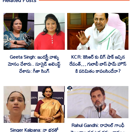
‎Geeta Singh: ఇండస్ట్రీ వాళ్ళు
KCR: కెసిఆర్ కు బిగ్ షాక్ ఇచ్చిన
మోసం చేశారు.. సూసైడ్ అటెంప్ట్
రేవంత్… గులాబీ బాస్ ఫామ్ హౌస్
చేశాను: గీతా సింగ్
కి పరిమితం కావలసిందేనా?
Rahul Gandhi: రాహుల్ గాంధీ
Singer Kalpana: నా భర్తతో