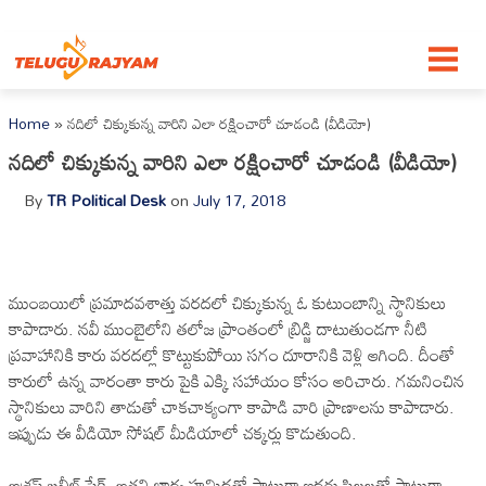
Skip to content
Home
»
నదిలో చిక్కుకున్న వారిని ఎలా రక్షించారో చూడండి (వీడియో)
నదిలో చిక్కుకున్న వారిని ఎలా రక్షించారో చూడండి (వీడియో)
By
TR Political Desk
on
July 17, 2018
ముంబయిలో ప్రమాదవశాత్తు వరదలో చిక్కుకున్న ఓ కుటుంబాన్ని స్థానికులు
కాపాడారు. నవీ ముంబైలోని తలోజ ప్రాంతంలో బ్రిడ్జి దాటుతుండగా నీటి
ప్రవాహానికి కారు వరదల్లో కొట్టుకుపోయి సగం దూరానికి వెళ్లి ఆగింది. దీంతో
కారులో ఉన్న వారంతా కారు పైకి ఎక్కి సహాయం కోసం అరిచారు. గమనించిన
స్థానికులు వారిని తాడుతో చాకచాక్యంగా కాపాడి వారి ప్రాణాలను కాపాడారు.
ఇప్పుడు ఈ వీడియో సోషల్ మీడియాలో చక్కర్లు కొడుతుంది.
అశ్రఫ్ ఖలీల్ షేక్, అతని భార్య హమిదతో పాటుగా ఇద్దరు పిల్లలతో పాటుగా