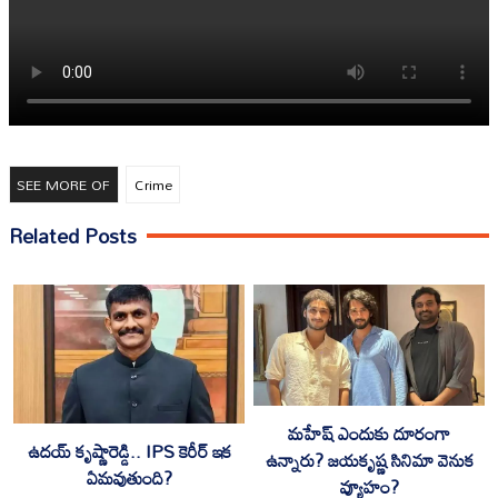
SEE MORE OF
Crime
Related Posts
మహేష్ ఎందుకు దూరంగా
ఉదయ్ కృష్ణారెడ్డి.. IPS కెరీర్ ఇక
ఉన్నారు? జయకృష్ణ సినిమా వెనుక
ఏమవుతుంది?
వ్యూహం?