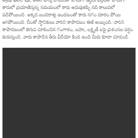
కారులో ప్రయాణిస్తున్న సమయంలో కారు అదుపుతప్పి నది కాలువలో
పడిపోయింది. అక్కడ బండరాళ్లు ఉండటంతో కారు సగం దూరం పోయి
ఆగిపోయింది. దీంతో స్థానికులు వారిని కాపాడటం ఈజీ అయ్యింది. వారిని
కాపాడటంలో తెగువ చూపించిన గంగారం, లహు, లక్ష్మణ్ లపై ప్రశంసల వర్షం
కురుస్తుంది. వారు కాపాడిన తీరు వీడియో కింద ఉంది మీరు కూడా చూడండి.