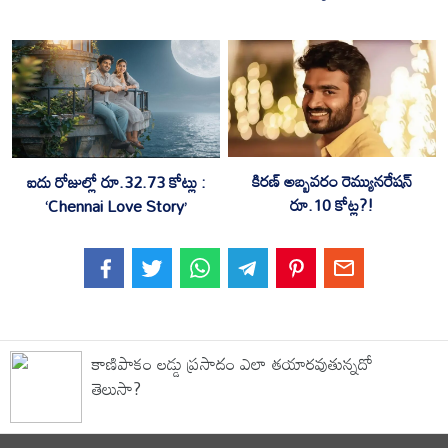
కిరణ్ అబ్బవరం రెమ్యునరేషన్
ఐదు రోజుల్లో రూ.32.73 కోట్లు :
రూ.10 కోట్ల?!
‘Chennai Love Story’
కాణిపాకం లడ్డు ప్రసాదం ఎలా తయారవుతున్నదో
తెలుసా?