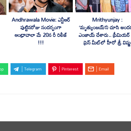
Andhrawala Movie: ఎన్టీఆర్
Mrithyunjay :
పుట్టినరోజు సందర్బంగా
‘మృత్యుంజయ్’ని చూసి అంద
ఆంధ్రావాలా మే 20న రీ రిలీజ్
ఎంజాయ్ చేశారు.. ప్రీమియర్
!!!
ప్రెస్ మీట్‌లో హీరో శ్రీ విష్ణు
pp
Telegram
Pinterest
Email