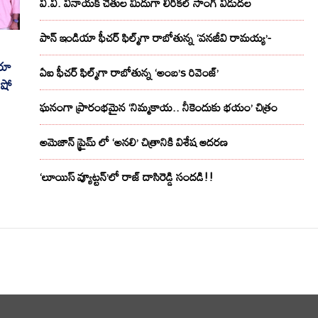
వి.వి. వినాయక్ చేతుల మీదుగా లిరికల్ సాంగ్ విడుదల
పాన్ ఇండియా ఫీచర్ ఫిల్మ్‌గా రాబోతున్న ‘వనజీవి రామయ్య’-
రూ
ఏఐ ఫీచర్ ఫిల్మ్‌గా రాబోతున్న ‘అంబ’s రివెంజ్’
 షో
ఘనంగా ప్రారంభమైన ‘నిమ్మకాయ.. నీకెందుకు భయం’ చిత్రం
అమెజాన్ ప్రైమ్ లో ‘అనలి’ చిత్రానికి విశేష ఆదరణ
‘లూయిస్ వ్యూట్టన్’లో రాజ్ దాసిరెడ్డి సందడి!!