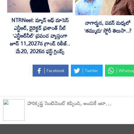
NTRNeel: మ్యాన్ ఆఫ్ మాసెస్
నాగార్జున, పవన్ మధ్యలో
ఎన్టీఆర్‌, డైరెక్ట‌ర్ ప్ర‌శాంత్ నీల్‌
‘తమ్ముడు’ స్టోరీ తెలుసా..?
‘ఎన్టీఆర్‌నీల్‌’ ప్ర‌పంచ వ్యాప్తంగా
జూన్ 11,2027న‌ గ్రాండ్ రిలీజ్‌..
మే20, 2026న ఫ‌స్ట్ గ్లింప్స్‌
Facebook
Twitter
Whatsa
హరికృష్ణ సెంటిమెంట్ తప్పింది, అందుకే ఇలా…