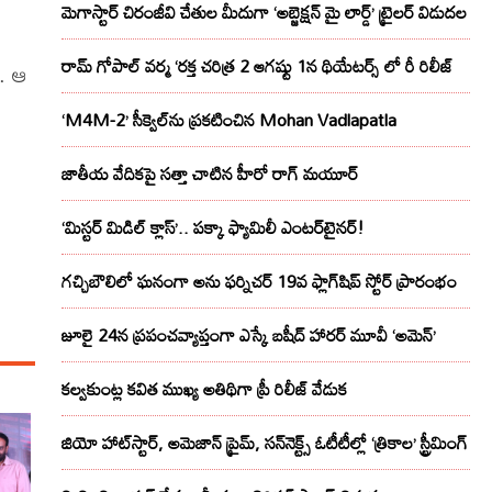
మెగాస్టార్ చిరంజీవి చేతుల మీదుగా ‘అబ్జెక్ష‌న్ మై లార్డ్‌’ ట్రైల‌ర్ విడుద‌ల
రామ్ గోపాల్ వర్మ ‘రక్త చరిత్ర 2 ఆగష్టు 1న థియేటర్స్ లో రీ రిలీజ్
ు. ఆ
‘M4M-2’ సీక్వెల్‌ను ప్రకటించిన Mohan Vadlapatla
జాతీయ వేదికపై సత్తా చాటిన హీరో రాగ్ మయూర్‌
న
‘మిస్టర్ మిడిల్ క్లాస్’.. పక్కా ఫ్యామిలీ ఎంటర్‌టైనర్!
గచ్చిబౌలిలో ఘనంగా అను ఫర్నిచర్ 19వ ఫ్లాగ్‌షిప్ స్టోర్ ప్రారంభం
జూలై 24న ప్రపంచవ్యాప్తంగా ఎస్కే బషీద్‌ హారర్ మూవీ ‘అమెన్’
కల్వకుంట్ల కవిత ముఖ్య అతిథిగా ప్రీ రిలీజ్ వేడుక
జియో హాట్‌స్టార్, అమెజాన్ ప్రైమ్, సన్‌నెక్ట్స్ ఓటీటీల్లో ‘త్రికాల’ స్ట్రీమింగ్