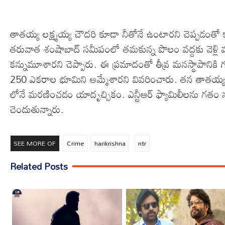
తాతయ్య లక్ష్మయ్య చౌదరి కూడా నీతోనే ఉంటారని చెప్పడంతో క
తరువాత శంషాబాద్ సమీపంలో తమకున్న పొలం వద్దకు వెళ్లి వస్
కన్నుమూశారని చెప్పారు. ఈ ప్రమాదంతో తీవ్ర మనస్థాపానికి 
250 ఎకరాల భూమిని అమ్మేశారని వివరించారు. తన తాతయ్యల
లోనే మరణించడం యాదృచ్చికం. ఎన్టీఆర్ ఫ్యామిలీలను గతం 
చెందుతున్నారు.
SEE MORE OF
Crime
harikrishna
ntr
Related Posts