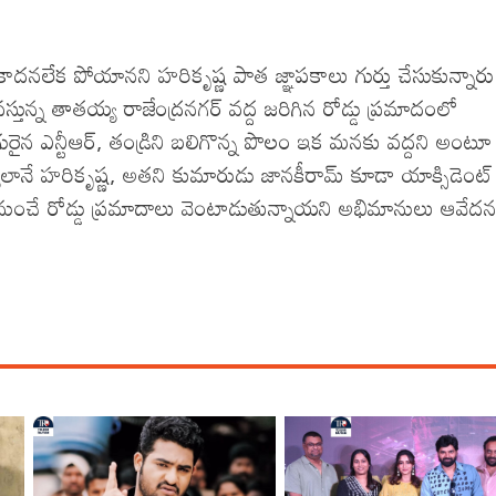
ాదనలేక పోయానని హరికృష్ణ పాత జ్ఞాపకాలు గుర్తు చేసుకున్నార
తున్న తాతయ్య రాజేంద్రనగర్ వద్ద జరిగిన రోడ్డు ప్రమాదంలో
గురైన ఎన్టీఆర్, తండ్రిని బలిగొన్న పొలం ఇక మనకు వద్దని అంటూ
ానే హరికృష్ణ, అతని కుమారుడు జానకీరామ్ కూడా యాక్సిడెంట్
నుంచే రోడ్డు ప్రమాదాలు వెంటాడుతున్నాయని అభిమానులు ఆవేద