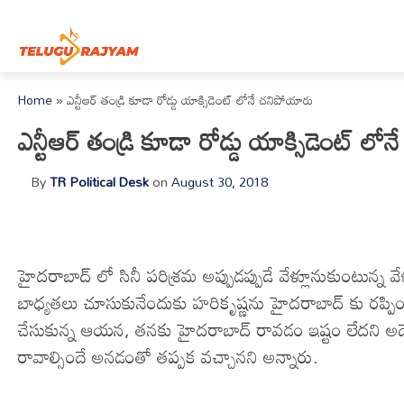
Skip to content
Home
»
ఎన్టీఆర్ తండ్రి కూడా రోడ్డు యాక్సిడెంట్ లోనే చనిపోయారు
ఎన్టీఆర్ తండ్రి కూడా రోడ్డు యాక్సిడెంట్ ల
By
TR Political Desk
on
August 30, 2018
హైదరాబాద్ లో సినీ పరిశ్రమ అప్పుడప్పుడే వేళ్లూనుకుంటున్న వ
బాధ్యతలు చూసుకునేందుకు హరికృష్ణను హైదరాబాద్ కు రప్పించ
చేసుకున్న ఆయన, తనకు హైదరాబాద్ రావడం ఇష్టం లేదని అదే మ
రావాల్సిందే అనడంతో తప్పక వచ్చానని అన్నారు.