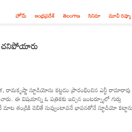
హోమ్
ఆంధ్ర‌ప్ర‌దేశ్‌
తెలంగాణ‌
సినిమా
మూవీ రివ్యూ
ోనే చనిపోయారు
ేళ, రామకృష్ణా స్టూడియోను కట్టడం ప్రారంభించిన ఎన్టీ రామారావు
ారు. ఈ విషయాన్ని ఓ పత్రికకు ఇచ్చిన ఇంటర్వ్యూలో గుర్తు
ాట తండ్రికి చెబితే నువ్వుంటావనే భావనతోనే స్టూడియో కట్టాన