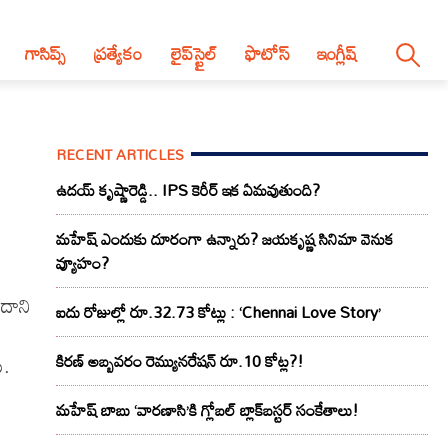
గాసిప్స్
ప్రత్యేకం
లైప్‌స్టైల్‌
ఫొటోస్
ఇంగ్లీష్
RECENT ARTICLES
ఉదయ్ కృష్ణారెడ్డి.. IPS కెరీర్ ఇక ఏమవుతుంది?
మహేష్ ఎందుకు దూరంగా ఉన్నారు? జయకృష్ణ సినిమా వెనుక
వ్యూహం?
 దాని
ఐదు రోజుల్లో రూ.32.73 కోట్లు : ‘Chennai Love Story’
ు.
కిరణ్ అబ్బవరం రెమ్యునరేషన్ రూ.10 కోట్ల?!
మహేష్ బాబు ‘వారణాసి’కి గ్లోబల్ బ్లాక్‌బస్టర్ సంకేతాలు!