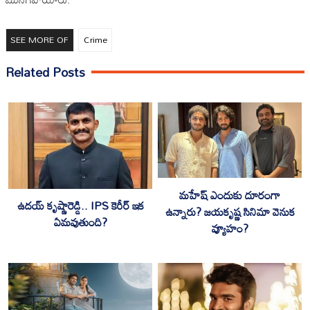
SEE MORE OF
Crime
Related Posts
మహేష్ ఎందుకు దూరంగా
ఉదయ్ కృష్ణారెడ్డి.. IPS కెరీర్ ఇక
ఉన్నారు? జయకృష్ణ సినిమా వెనుక
ఏమవుతుంది?
వ్యూహం?