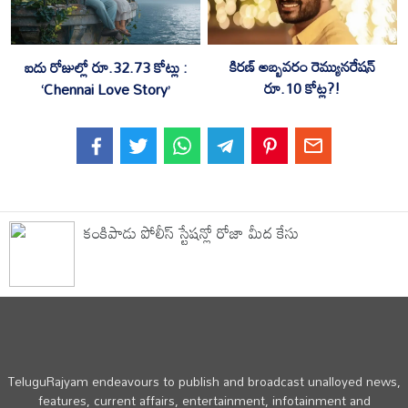
కిరణ్ అబ్బవరం రెమ్యునరేషన్
ఐదు రోజుల్లో రూ.32.73 కోట్లు :
రూ.10 కోట్ల?!
‘Chennai Love Story’
కంకిపాడు పోలీస్ స్టేషన్లో రోజా మీద కేసు
TeluguRajyam endeavours to publish and broadcast unalloyed news,
features, current affairs, entertainment, infotainment and