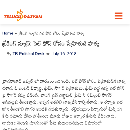
Skip to content
Home
»
బ్రేకింగ్ న్యూస్: సెల్‌ ఫోన్ కోసం స్నేహితుడి హత్య
బ్రేకింగ్ న్యూస్: సెల్‌ ఫోన్ కోసం స్నేహితుడి హత్య
By
TR Political Desk
on
July 16, 2018
హైదరాబాద్ ఉప్పల్ లో దారుణం జరిగింది. సెల్ ఫోన్ కోసం స్నేహితుడినే హత్య
చేశాడు ఓ ఇంటర్ విద్యార్థి. ప్రేమ్, సాగర్ స్నేహితులు. ప్రేమ్ వద్ద ఉన్న సెల్ ఫోన్
పై సాగర్ కన్ను పడింది. లాంగ్ డ్రైవ్ వెళ్దామని ప్రేమ్ ని నమ్మించి సాగర్
ఆదిభట్లకు తీసుకెళ్లాడు. అక్కడ అతనిని హత్యచేసి కాల్చివేశాడు. ఆ తర్వాత సెల్
ఫోన్ తీసుకొని సాగర్ ఇంటికి చేరుకున్నాడు. తల్లిదండ్రుల ఫిర్యాదుతో మిస్సింగ్
కేసు నమోదు చేసిన పోలీసులు మూడు రోజుల తర్వాత కేసును చేధించారు.
దారుణం వెలుగు చూడటంతో ప్రేమ్ కుటుంబసభ్యులు విషాదంలో
మునిగిపోయారు.