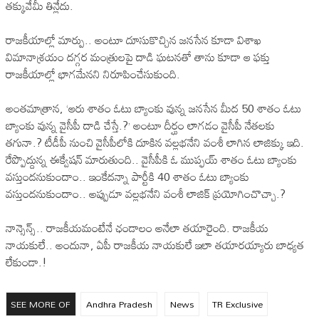
తక్కువేమీ తిన్లేదు.
రాజకీయాల్లో మార్పు.. అంటూ దూసుకొచ్చిన జనసేన కూడా విశాఖ
విమానాశ్రయం దగ్గర మంత్రులపై దాడి ఘటనతో తాను కూడా ఆ ఫక్తు
రాజకీయాల్లో భాగమేనని నిరూపించేసుకుంది.
అంతమాత్రాన, ‘ఆరు శాతం ఓటు బ్యాంకు వున్న జనసేన మీద 50 శాతం ఓటు
బ్యాంకు వున్న వైసీపీ దాడి చేస్తే.?’ అంటూ దీర్ఘం లాగడం వైసీపీ నేతలకు
తగునా.? టీడీపీ నుంచి వైసీపీలోకి దూకిన వల్లభనేని వంశీ లాగిన లాజిక్కు ఇది.
రేప్పొద్దున్న ఈక్వేషన్ మారుతుంది.. వైసీపీకి ఓ ముప్ఫయ్ శాతం ఓటు బ్యాంకు
వస్తుందనుకుందాం.. ఇంకేదన్నా పార్టీకి 40 శాతం ఓటు బ్యాంకు
వస్తుందనుకుందాం.. అప్పుడూ వల్లభనేని వంశీ లాజిక్ ప్రయోగించొచ్చా.?
నాన్సెన్స్.. రాజకీయమంటేనే ఛండాలం అనేలా తయారైంది. రాజకీయ
నాయకులే.. అందునా, ఏపీ రాజకీయ నాయకులే ఇలా తయారయ్యారు బాధ్యత
లేకుండా.!
SEE MORE OF
Andhra Pradesh
News
TR Exclusive