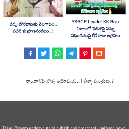
YSRCP Leader KK Raju:
వర్మ, దొరబాబుకు చెలగాటం..
విశాఖలో ‘నడక’పై పన్ను
పవన్ కు ప్రాణసంకటం..!
విధించడంపై కేకే రాజు ఆగ్రహం
రాజధానిపై బొత్స అయోమయం.! వీళ్ళా మంత్రులు.?
TeluguRajyam endeavours to publish and broadcast unalloyed news,