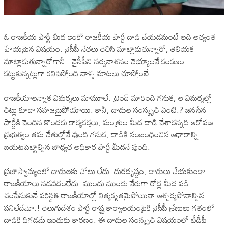
ఓ రాజకీయ పార్టీ మీద ఇంకో రాజకీయ పార్టీ దాడి చేయడమంటే అది అత్యంత
హేయమైన విషయం. వైసీపీ నేతలు తెలిసి మాట్లాడుతున్నారో, తెలియక
మాట్లాడుతున్నారోగానీ.. వైసీపీని సర్వనాశనం చెయ్యాలనే కంకణం
కట్టుకున్నట్లుగా కనిపిస్తోంది వాళ్ళ మాటలు చూస్తోంటే.
రాజకీయాలన్నాక విమర్శలు మామూలే. ట్రెండ్ మారింది గనుక, ఆ విమర్శల్లో
తిట్లు కూడా సహజమైపోయాయి. కానీ, దాడుల సంస్కృతి ఏంటి.? జనసేన
పార్టీకి చెందిన కొందరు కార్యకర్తలు, మంత్రుల మీద దాడి చేశారన్నది ఆరోపణ.
ప్రభుత్వం తమ చేతుల్లోనే వుంది గనుక, దాడికి సంబంధించిన ఆధారాల్ని
బయటపెట్టాల్సిన బాధ్యత అధికార పార్టీ మీదనే వుంది.
ప్రజాస్వామ్యంలో దాడులకు చోటు లేదు. దురదృష్టం, దాడులు చేయకుండా
రాజకీయాలు నడవడంలేదు. ముందు ముందు నేరుగా రోడ్ల మీద పడి
చంపేసుకునే పరిస్థితి రాజకీయాల్లో నిత్యకృతమైపోయినా ఆశ్చర్యపోవాల్సిన
పనిలేదేమో.! తెలుగుదేశం పార్టీ రాష్ట్ర కార్యాలయంపైకి వైసీపీ శ్రేణులు గతంలో
దాడికి దిగడమే ఇందుకు కారణం. ఈ దాడుల సంస్కృతి విషయంలో టీడీపీ