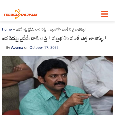
Skip to content
Home
»
జనసేనపై వైసీపీ దాడి చేస్తే.! వల్లభనేని వంశీ చెత్త లాజిక్కు.!
జనసేనపై వైసీపీ దాడి చేస్తే.! వల్లభనేని వంశీ చెత్త లాజిక్కు.!
By
Aparna
on
October 17, 2022