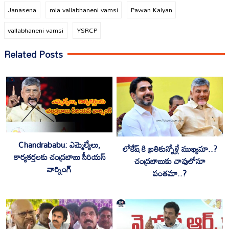
Janasena
mla vallabhaneni vamsi
Pawan Kalyan
vallabhaneni vamsi
YSRCP
Related Posts
Chandrababu: ఎమ్మెల్యేలు,
లోకేష్ కి బ్రతికున్నోళ్లే ముఖ్యమా..?
కార్యకర్తలకు చంద్రబాబు సీరియస్
చంద్రబాబుకు చావులోనూ
వార్నింగ్
పంతమా..?