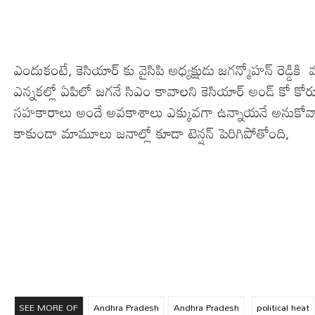
ఎందుకంటే, కెసియార్ కు వైసిపి అధ్యక్షుడు జగన్మోహన్ రెడ్డ
ఎన్నకల్లో ఏపిలో జగనే సిఎం కావాలని కెసియార్ అండ్ కో కోర
సహకారాలు అందే అవకాశాలు ఎక్కువగా ఉన్నాయనే అనుకోవాలి.
కాకుండా మామూలు జనాల్లో కూడా టెన్షన్ పెరిగిపోతోంది,
SEE MORE OF
Andhra Pradesh
Andhra Pradesh
political heat