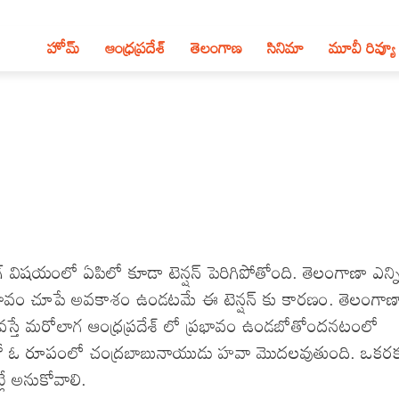
హోమ్
ఆంధ్ర‌ప్ర‌దేశ్‌
తెలంగాణ‌
సినిమా
మూవీ రివ్యూ
్ విషయంలో ఏపిలో కూడా టెన్షన్ పెరిగిపోతోంది. తెలంగాణా ఎన్
ో ప్రభావం చూపే అవకాశం ఉండటమే ఈ టెన్షన్ కు కారణం. తెలంగా
 వస్తే మరోలాగ ఆంధ్రప్రదేశ్ లో ప్రభావం ఉండబోతోందనటంలో
ే ఏదో ఓ రూపంలో చంద్రబాబునాయుడు హవా మొదలవుతుంది. ఒకర
్లే అనుకోవాలి.