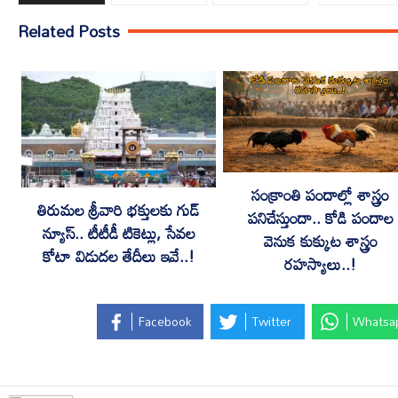
Related Posts
సంక్రాంతి పందాల్లో శాస్త్రం
తిరుమల శ్రీవారి భక్తులకు గుడ్
పనిచేస్తుందా.. కోడి పందాల
న్యూస్.. టీటీడీ టికెట్లు, సేవల
వెనుక కుక్కుట శాస్త్రం
కోటా విడుదల తేదీలు ఇవే..!
రహస్యాలు..!
Facebook
Twitter
Whatsa