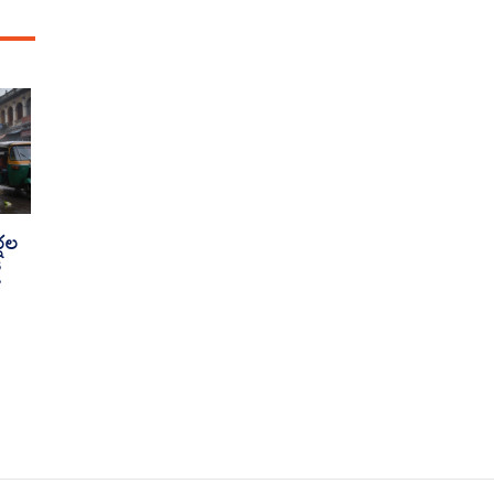
్షల
ో