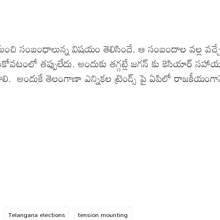
ికి మంచి సంబంధాలున్న విషయం తెలిసిందే. ఆ సంబందాల వల్ల వచ్చ
ుకోవటంలో తప్పులేదు. అందుకు తగ్గట్లే జగన్ కు కెసియార్ సహా
 అందుకే తెలంగాణా ఎన్నికల ట్రెండ్స్ పై ఏపిలో రాజకీయంగా
Telangana elections
tension mounting