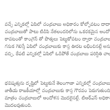
వచ్చే ఎన్నికల్లో ఏపిలో చంద్రబాబు అధికారం కోల్పోవటం దా
చంద్రబాబుతో పాటు టిడిపి నేతలందరిలోను ఒకరకమైన ఆందోళన 
రావటంతో కాంగ్రెస్ తో పొత్తులు పెట్టుకోవటం ద్వారా చంద్ర
గనుక గెలిస్తే ఏపిలో చంద్రబాబుకు కాస్త ఊరట లభించినట్లే 
వచ్చి, రేపటి ఎన్నికల్లో ఏపిలో ఓడిపోతే చంద్రబాబు పరిస
భవిష్యత్తును దృష్టిలో పెట్టుకునే తెలంగాణా ఎన్నికల్లో చంద్ర
జాతీయ రాజకీయాల్లో చంద్రబాబుకు కాస్త గౌరవం పెరుగుతు
మాత్రం చంద్రబాబులో ఆందోళన మొదలైనట్లే. టిఆర్ఎస్ అధికా
మొదలవుతుంది.