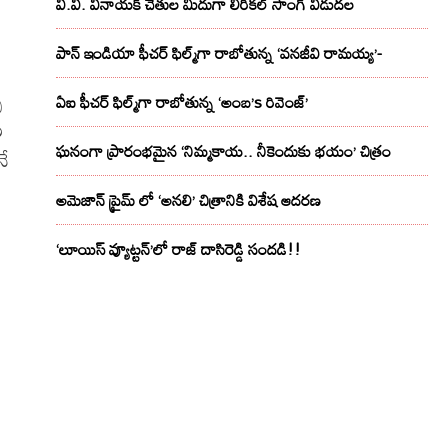
వి.వి. వినాయక్ చేతుల మీదుగా లిరికల్ సాంగ్ విడుదల
పాన్ ఇండియా ఫీచర్ ఫిల్మ్‌గా రాబోతున్న ‘వనజీవి రామయ్య’-
ే
ఏఐ ఫీచర్ ఫిల్మ్‌గా రాబోతున్న ‘అంబ’s రివెంజ్’
య
ఘనంగా ప్రారంభమైన ‘నిమ్మకాయ.. నీకెందుకు భయం’ చిత్రం
నే
అమెజాన్ ప్రైమ్ లో ‘అనలి’ చిత్రానికి విశేష ఆదరణ
‘లూయిస్ వ్యూట్టన్’లో రాజ్ దాసిరెడ్డి సందడి!!