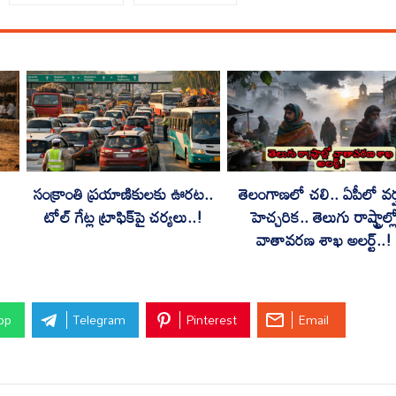
సంక్రాంతి ప్రయాణికులకు ఊరట..
తెలంగాణలో చలి.. ఏపీలో వర
టోల్ గేట్ల ట్రాఫిక్‌పై చర్యలు..!
హెచ్చరిక.. తెలుగు రాష్ట్రాల్ల
వాతావరణ శాఖ అలర్ట్..!
pp
Telegram
Pinterest
Email