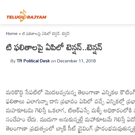
Skip to content
Home
»
టి ఫలితాలపై ఏపిలో టెన్షన్..టెన్షన్
టి ఫలితాలపై ఏపిలో టెన్షన్..టెన్షన్
By
TR Political Desk
on
December 11, 2018
మరికొద్ది సేపటిలో మొదలవ్వనున్న తెలంగాణా ఎన్నికల కౌటింగ
ఫలితాలు ఎలాగున్నా దాని ప్రభావం ఏపిలో వచ్చే ఎన్నికల్ల
మహకూటమి గెలిస్తే ఒకలాగ, టిఆర్ఎస్సే మళ్ళీ అధికారంలోకి
సందేహం లేదు. ముదుగా అనుకున్నట్లే మహాకూటమే గెలిస్త
తెలంగాణా ప్రభుత్వంలో బ్యాక్ సీట్ డ్రైవింగ్ ప్రారంభమవుతున్నట