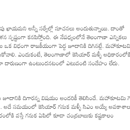
దాపు ఖాయమని అన్నీ సర్వేల్లో సూచనలు అందుతున్నాయి. దాంతో
స్పష్టంగా కనపిస్తోంది. ఈ నేపధ్యంలోనే తెలంగాణా ఎన్నికలు
బాబు ఒక విధంగా రాజకీయంగా పెద్ద జూదానికి దిగినట్లే. మహాకూటమ
అనుకోవాలి. ఎందుకంటే, తెలంగాణాలో కెసియార్ మళ్ళీ అధికారంలోక
్దితి చాలా దారుణంగా ఉంటుందనటంలో ఎటువంటి సందేహం లేదు.
బాబు జూదానికి దిగారన్న విషయం అందరికీ తెలిసిందే. మహాకూటమి గెలి
ంది. అదే సమయంలో కెసియార్ గనుక మళ్ళీ సిఎం అయ్యే అవకాశాల
రంలోకి వస్తే గనుక ఏపిలో కూడా చంద్రబాబుకు కష్టకాలం