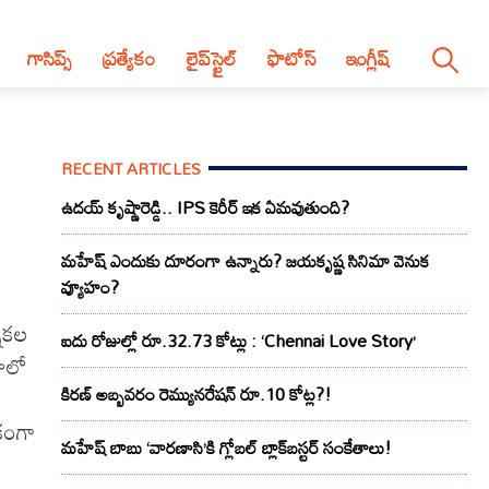
గాసిప్స్
ప్రత్యేకం
లైప్‌స్టైల్‌
ఫొటోస్
ఇంగ్లీష్
RECENT ARTICLES
ఉదయ్ కృష్ణారెడ్డి.. IPS కెరీర్ ఇక ఏమవుతుంది?
మహేష్ ఎందుకు దూరంగా ఉన్నారు? జయకృష్ణ సినిమా వెనుక
వ్యూహం?
నికల
ఐదు రోజుల్లో రూ.32.73 కోట్లు : ‘Chennai Love Story’
ణాలో
కిరణ్ అబ్బవరం రెమ్యునరేషన్ రూ.10 కోట్ల?!
కంగా
మహేష్ బాబు ‘వారణాసి’కి గ్లోబల్ బ్లాక్‌బస్టర్ సంకేతాలు!