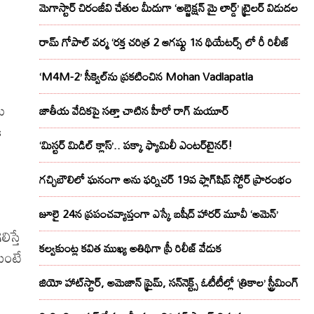
మెగాస్టార్ చిరంజీవి చేతుల మీదుగా ‘అబ్జెక్ష‌న్ మై లార్డ్‌’ ట్రైల‌ర్ విడుద‌ల
రామ్ గోపాల్ వర్మ ‘రక్త చరిత్ర 2 ఆగష్టు 1న థియేటర్స్ లో రీ రిలీజ్
‘M4M-2’ సీక్వెల్‌ను ప్రకటించిన Mohan Vadlapatla
ి
జాతీయ వేదికపై సత్తా చాటిన హీరో రాగ్ మయూర్‌
ి
‘మిస్టర్ మిడిల్ క్లాస్’.. పక్కా ఫ్యామిలీ ఎంటర్‌టైనర్!
గచ్చిబౌలిలో ఘనంగా అను ఫర్నిచర్ 19వ ఫ్లాగ్‌షిప్ స్టోర్ ప్రారంభం
జూలై 24న ప్రపంచవ్యాప్తంగా ఎస్కే బషీద్‌ హారర్ మూవీ ‘అమెన్’
స్తే
కల్వకుంట్ల కవిత ముఖ్య అతిథిగా ప్రీ రిలీజ్ వేడుక
ుంటే
జియో హాట్‌స్టార్, అమెజాన్ ప్రైమ్, సన్‌నెక్ట్స్ ఓటీటీల్లో ‘త్రికాల’ స్ట్రీమింగ్