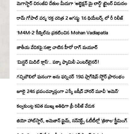
మెగాస్టార్ చిరంజీవి చేతుల మీదుగా ‘అబ్జెక్ష‌న్ మై లార్డ్‌’ ట్రైల‌ర్ విడుద‌ల
రామ్ గోపాల్ వర్మ ‘రక్త చరిత్ర 2 ఆగష్టు 1న థియేటర్స్ లో రీ రిలీజ్
‘M4M-2’ సీక్వెల్‌ను ప్రకటించిన Mohan Vadlapatla
జాతీయ వేదికపై సత్తా చాటిన హీరో రాగ్ మయూర్‌
‘మిస్టర్ మిడిల్ క్లాస్’.. పక్కా ఫ్యామిలీ ఎంటర్‌టైనర్!
గచ్చిబౌలిలో ఘనంగా అను ఫర్నిచర్ 19వ ఫ్లాగ్‌షిప్ స్టోర్ ప్రారంభం
జూలై 24న ప్రపంచవ్యాప్తంగా ఎస్కే బషీద్‌ హారర్ మూవీ ‘అమెన్’
కల్వకుంట్ల కవిత ముఖ్య అతిథిగా ప్రీ రిలీజ్ వేడుక
జియో హాట్‌స్టార్, అమెజాన్ ప్రైమ్, సన్‌నెక్ట్స్ ఓటీటీల్లో ‘త్రికాల’ స్ట్రీమింగ్