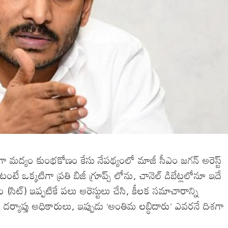
ంగా మద్యం కుంభకోణం కేసు నేపథ్యంలో మాజీ సీఎం జగన్ అరెస్ట్
టంటే ఒక్కటిగా ప్రతి బిజీ గ్రూప్స్ లోను, చానెల్ డిబేట్లలోనూ ఇదే
 (సిట్) ఇప్పటికే పలు అరెస్టులు చేసి, కీలక సమాచారాన్ని
ిన దర్యాప్తు అధికారులు, ఇప్పుడు ‘అంతిమ లబ్ధిదారు’ ఎవరనే దిశగా