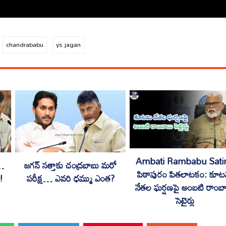
chandrababu
ys jagan
Ambati Rambabu Satir
త…
జగన్ సత్తాకు చంద్రబాబు మరో
పిఠాపురం పితలాటకం: కూట
!
పరీక్ష… ఎవరి ధమ్ము ఎంత?
నేతల ఘర్షణపై అంబటి రాంబ
సెటైర్లు