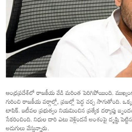
ఆంధ్రప్రదేశ్‌లో రాజకీయ వేడి మరింత పెరిగిపోయింది. ముఖ్య
గురించి రాజకీయ వర్గాల్లో, ప్రజల్లో పెద్ద చర్చ సాగుతోంది. ఒక్క
టాపిక్. ఇటీవల ప్రభుత్వం నియమించిన ప్రత్యేక దర్యాప్తు బృందం
సేకరించింది. నిధుల దారి ఎటు వెళ్లిందనే అంశంపై దృష్టి పెట్ట
అడుగులు వేస్తున్నారు.