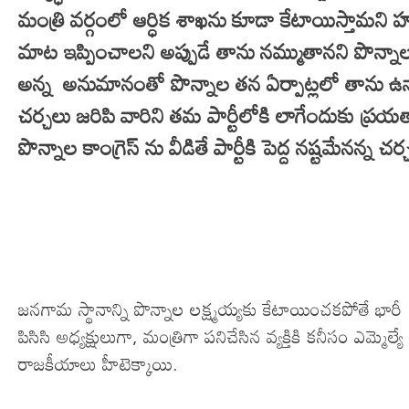
మంత్రి వర్గంలో ఆర్ధిక శాఖను కూడా కేటాయిస్తామని హ
మాట ఇప్పించాలని అప్పుడే తాను నమ్ముతానని పొన్నాల 
అన్న అనుమానంతో పొన్నాల తన ఏర్పాట్లలో తాను ఉన్నార
చర్చలు జరిపి వారిని తమ పార్టీలోకి లాగేందుకు ప్
పొన్నాల కాంగ్రెస్ ను వీడితే పార్టీకి పెద్ద నష్టమేనన్న
జనగామ స్థానాన్ని పొన్నాల లక్ష్మయ్యకు కేటాయించకపోతే భా
పిసిసి అధ్యక్షులుగా, మంత్రిగా పనిచేసిన వ్యక్తికి కనీసం ఎమ
రాజకీయాలు హీటెక్కాయి.