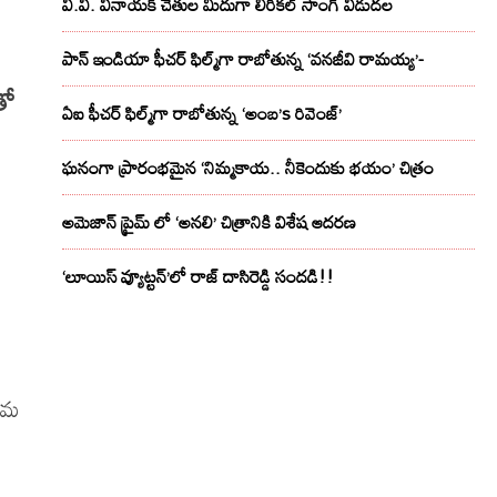
వి.వి. వినాయక్ చేతుల మీదుగా లిరికల్ సాంగ్ విడుదల
పాన్ ఇండియా ఫీచర్ ఫిల్మ్‌గా రాబోతున్న ‘వనజీవి రామయ్య’-
తో
ఏఐ ఫీచర్ ఫిల్మ్‌గా రాబోతున్న ‘అంబ’s రివెంజ్’
ఘనంగా ప్రారంభమైన ‘నిమ్మకాయ.. నీకెందుకు భయం’ చిత్రం
అమెజాన్ ప్రైమ్ లో ‘అనలి’ చిత్రానికి విశేష ఆదరణ
‘లూయిస్ వ్యూట్టన్’లో రాజ్ దాసిరెడ్డి సందడి!!
గామ