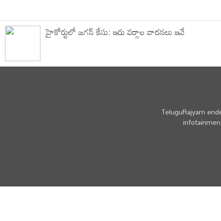
హైకోర్టులో జగన్ కేసు: ఇరు వర్గాల వాదనలు ఇవే
TeluguRajyam endea
infotainment
© Copyright - TeluguRajyam.com