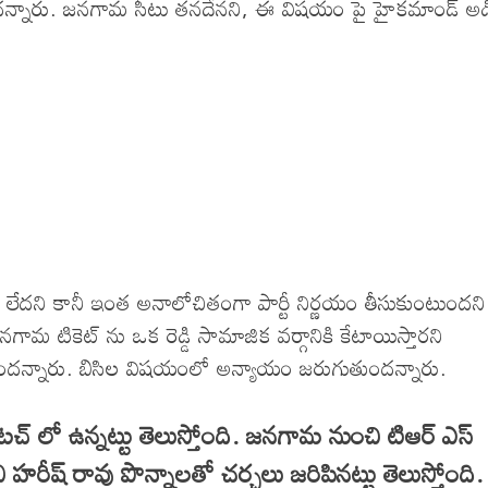
టవుతుందన్నారు. జనగామ సీటు తనదేనని, ఈ విషయం పై హైకమాండ్ అడి
దని కానీ ఇంత అనాలోచితంగా పార్టీ నిర్ణయం తీసుకుంటుందని
జనగామ టికెట్ ను ఒక రెడ్డి సామాజిక వర్గానికి కేటాయిస్తారని
ముందన్నారు. బిసిల విషయంలో అన్యాయం జరుగుతుందన్నారు.
టచ్ లో ఉన్నట్టు తెలుస్తోంది. జనగామ నుంచి టిఆర్ ఎస్
హరీష్ రావు పొన్నాలతో చర్చలు జరిపినట్టు తెలుస్తోంది.