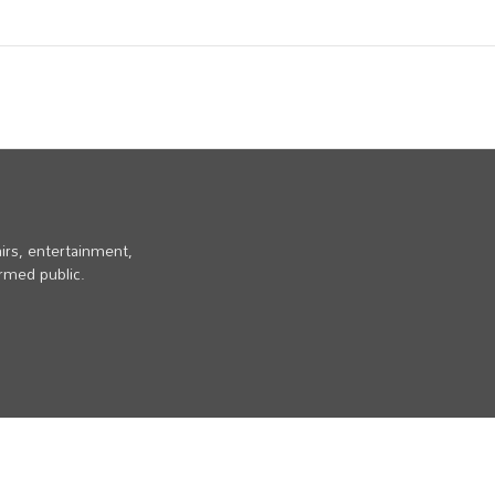
irs, entertainment,
ormed public.
Home
Privacy Policy
Contact Us
Disclaimer