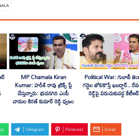
NALA
ర్
MP Chamala Kiran
Political War: గులాబీ జెం
Kumar: హరీశ్ రావు ట్రిక్స్ ప్లే
గద్దెల జోలికొస్తే ఖబడ్దార్.. రే
ి
చేస్తున్నారు: భువనగిరి ఎంపీ
రెడ్డిపై విరుచుకుపడ్డ కేటీఆర్
చామల కిరణ్ కుమార్ రెడ్డి ధ్వజం
pp
Telegram
Pinterest
Email