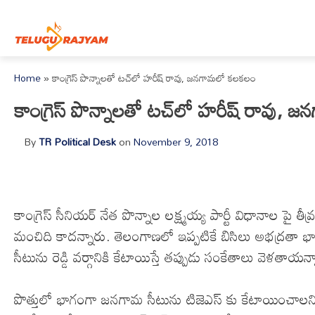
Skip to content
Home
»
కాంగ్రెస్ పొన్నాలతో టచ్‌లో హరీష్ రావు, జనగామలో కలకలం
కాంగ్రెస్ పొన్నాలతో టచ్‌లో హరీష్ రావు,
By
TR Political Desk
on
November 9, 2018
కాంగ్రెస్ సీనియర్ నేత పొన్నాల లక్ష్మయ్య పార్టీ విధానాల పై 
మంచిది కాదన్నారు. తెలంగాణలో ఇప్పటికే బిసిలు అభద్రత
సీటును రెడ్డి వర్గానికి కేటాయిస్తే తప్పుడు సంకేతాలు వెళతాయన
పొత్తులో భాగంగా జనగామ సీటును టిజెఎస్ కు కేటాయించాలని కాంగ్