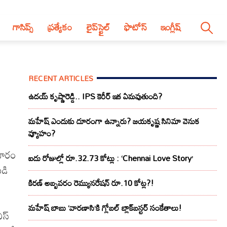
గాసిప్స్
ప్రత్యేకం
లైప్‌స్టైల్‌
ఫొటోస్
ఇంగ్లీష్
RECENT ARTICLES
ఉదయ్ కృష్ణారెడ్డి.. IPS కెరీర్ ఇక ఏమవుతుంది?
మహేష్ ఎందుకు దూరంగా ఉన్నారు? జయకృష్ణ సినిమా వెనుక
వ్యూహం?
రచారం
ఐదు రోజుల్లో రూ.32.73 కోట్లు : ‘Chennai Love Story’
డి
కిరణ్ అబ్బవరం రెమ్యునరేషన్ రూ.10 కోట్ల?!
మహేష్ బాబు ‘వారణాసి’కి గ్లోబల్ బ్లాక్‌బస్టర్ సంకేతాలు!
ఎస్