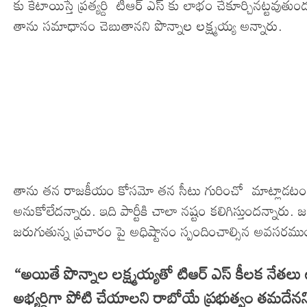
కు కేటాయిస్తే ప్రత్యర్ది టిఆర్ ఎస్ కు లాభం చేకూర్చినట్
తాను సమాధానం చెబుతానని పొన్నాల లక్ష్మయ్య అన్నారు.
తాను తన రాజకీయం కోసమో తన సీటు గురించో మాట్లాడటం లే
అనుకోలేదన్నారు. ఇది పార్టీకి చాలా నష్టం కలిగిస్తుందన్నారు. 
జరుగుతున్న ప్రచారం పై అధిష్టానం స్పందించాల్సిన అవసర
“అయితే పొన్నాల లక్ష్మయ్యతో టిఆర్ ఎస్ కీలక నేతలు 
అభ్యర్ధిగా పోటి చేయాలని రాబోయే ప్రభుత్వం తమదేనని 