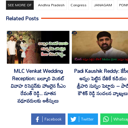
SEE MORE OF
Andhra Pradesh
Congress
JANAGAM
PON
Related Posts
MLC Venkat Wedding
Padi Kaushik Reddy: కేసీఆ
Reception: బల్మూరి వెంకట్
అన్నం పెట్టిన చేతికే కడియం
వివాహ రిసెప్షన్‌కు హాజరైన సీఎం
శ్రీహరి సున్నం పెట్టారు – పాడ
రేవంత్ రెడ్డి.. నూతన
కౌశిక్ రెడ్డి సంచలన వ్యాఖ్యలు
వధూవరులకు ఆశీస్సులు
Facebook
Twitter
Whatsa