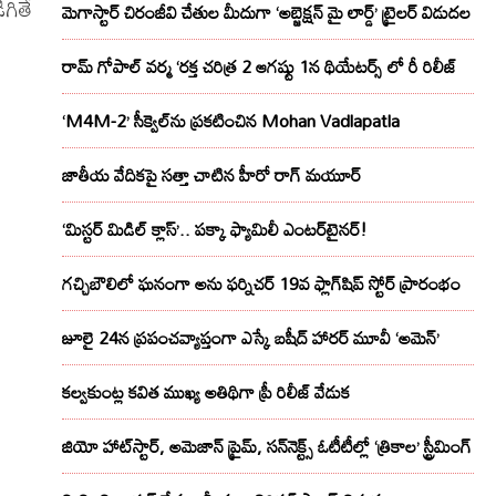
గితే
మెగాస్టార్ చిరంజీవి చేతుల మీదుగా ‘అబ్జెక్ష‌న్ మై లార్డ్‌’ ట్రైల‌ర్ విడుద‌ల
రామ్ గోపాల్ వర్మ ‘రక్త చరిత్ర 2 ఆగష్టు 1న థియేటర్స్ లో రీ రిలీజ్
‘M4M-2’ సీక్వెల్‌ను ప్రకటించిన Mohan Vadlapatla
జాతీయ వేదికపై సత్తా చాటిన హీరో రాగ్ మయూర్‌
‘మిస్టర్ మిడిల్ క్లాస్’.. పక్కా ఫ్యామిలీ ఎంటర్‌టైనర్!
గచ్చిబౌలిలో ఘనంగా అను ఫర్నిచర్ 19వ ఫ్లాగ్‌షిప్ స్టోర్ ప్రారంభం
జూలై 24న ప్రపంచవ్యాప్తంగా ఎస్కే బషీద్‌ హారర్ మూవీ ‘అమెన్’
కల్వకుంట్ల కవిత ముఖ్య అతిథిగా ప్రీ రిలీజ్ వేడుక
జియో హాట్‌స్టార్, అమెజాన్ ప్రైమ్, సన్‌నెక్ట్స్ ఓటీటీల్లో ‘త్రికాల’ స్ట్రీమింగ్