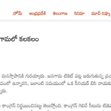
హోమ్
ఆంధ్ర‌ప్ర‌దేశ్‌
తెలంగాణ‌
సినిమా
మూవీ రివ్యూ
 జనగామలో కలకలం
తీవ్ర మనస్తాపానికి గురయ్యారు. జనగామ టికెట్ పట్ల జరుగుతున్న ప్
ా భావంలో ఉన్నారని, ఇలాంటి సమయంలో ఒక సీనియర్ బిసి నాయకు
్నారు.
రెస్ నిర్ణయించినట్టు తెలుస్తోంది. కాంగ్రెస్ గెలిచే సీటును టిజె