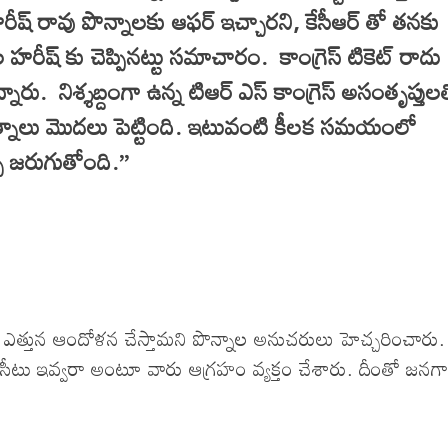
రీష్ రావు పొన్నాలకు ఆఫర్ ఇచ్చారని, కేసీఆర్ తో తనకు
హరీష్ కు చెప్పినట్టు సమాచారం. కాంగ్రెస్ టికెట్ రాదు
ు. నిశ్శబ్దంగా ఉన్న టిఆర్ ఎస్ కాంగ్రెస్ అసంతృప్తుల
రయత్నాలు మొదలు పెట్టింది. ఇటువంటి కీలక సమయంలో
 చర్చ జరుగుతోంది.”
రీ ఎత్తున ఆందోళన చేస్తామని పొన్నాల అనుచరులు హెచ్చరించారు.
్మెల్యే సీటు ఇవ్వరా అంటూ వారు ఆగ్రహం వ్యక్తం చేశారు. దీంతో జన