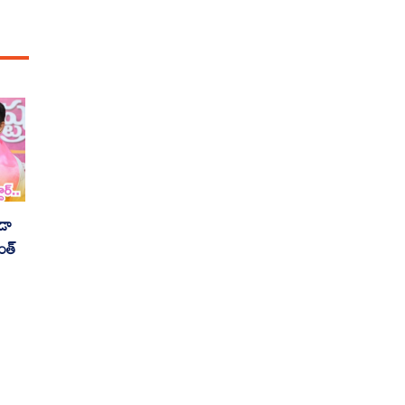
డా
వంత్