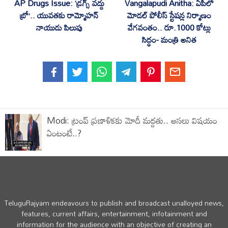
AP Drugs Issue: ‘డ్రగ్స్ వద్దు
Vangalapudi Anitha: ఏపీలో
బ్రో’.. యువతకు రామ్మోహన్
మోడల్ పోలీస్ స్టేషన్ల నిర్మాణం
నాయుడు పిలుపు
వేగవంతం.. రూ.1000 కోట్లు
సిద్ధం- మంత్రి అనిత
Modi: ట్రంప్ ప్రణాళికకు మోదీ మద్దతు.. అసలు విషయం
ఏంటంటే..?
TeluguRajyam endeavours to publish and broadcast unalloyed news,
features, current affairs, entertainment, infotainment and
information for the audience with an objective of creating an