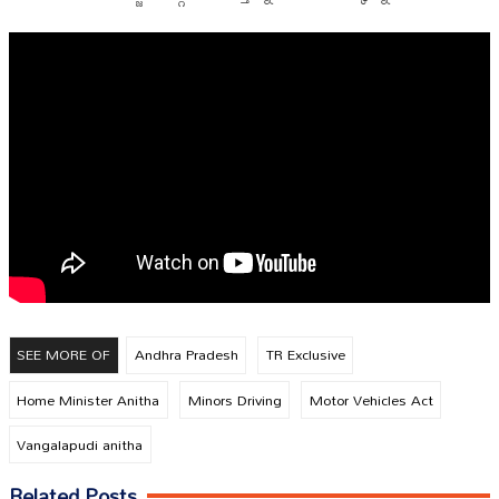
SEE MORE OF
Andhra Pradesh
TR Exclusive
Home Minister Anitha
Minors Driving
Motor Vehicles Act
Vangalapudi anitha
Related Posts