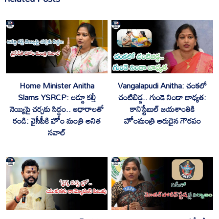
Home Minister Anitha
Vangalapudi Anitha: చంకలో
Slams YSRCP: లడ్డూ కల్తీ
చంటిబిడ్డ.. గుండె నిండా బాధ్యత:
నెయ్యిపై చర్చకు సిద్ధం.. ఆధారాలతో
కానిస్టేబుల్ జయశాంతికి
రండి: వైసీపీకి హోం మంత్రి అనిత
హోంమంత్రి అరుదైన గౌరవం
సవాల్