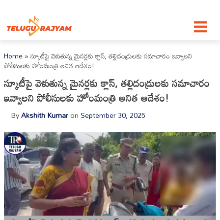
Skip to content
Home
»
స్కూటీపై వెళుతున్న మైనర్లకు క్లాస్, తల్లిదండ్రులకు సమాచారం ఇవ్వాలని
పోలీసులకు హోంమంత్రి అనిత ఆదేశం!
స్కూటీపై వెళుతున్న మైనర్లకు క్లాస్, తల్లిదండ్రులకు సమాచారం
ఇవ్వాలని పోలీసులకు హోంమంత్రి అనిత ఆదేశం!
By
Akshith Kumar
on
September 30, 2025