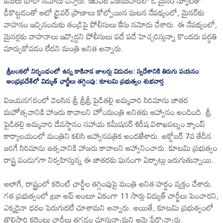
కేసులు కూడా నమోదు చేస్తారు. ఇటీవల విజయవాడలో ఓ మైనర్ స్కూటీతో
ఢీకొట్టడంతో ఆటో డ్రైవర్ ప్రాణాలు కోల్పోయిన ఘటన నేపథ్యంలో, మైనర్‌కు
వాహనం ఇచ్చినందుకు తండ్రిపై పోలీసులు కేసు నమోదు చేశారు. ఈ నేపథ్యంలో,
మైనర్లకు వాహనాలు ఇవ్వొద్దని పోలీసులు పదే పదే హెచ్చరిస్తున్నా కొందరు పద్ధతి
మార్చుకోవడం లేదని మంత్రి అనిత అన్నారు.
శ్రీలంకలో నిర్బంధంలో ఉన్న కాకినాడ జాలర్లు విడుదల: స్వదేశానికి తిరుగు పయనం
ఆంధ్రప్రదేశ్‌లో విద్యుత్ ఛార్జీలు తగ్గింపు: కూటమి ప్రభుత్వం శుభవార్త
విజయనగరంలో వెలసిన శ్రీ శ్రీశ్రీ పైడితల్లి అమ్మవారి సిరిమాను జాతర
మహోత్సవానికి హాజరు కావాలని హోంమంత్రి అనితకు ఆహ్వానం అందింది. శ్రీ
పైడితల్లి అమ్మవారి దేవస్థానం సహాయ కమీషనర్ శిరీష విశాఖపట్నం క్యాంప్
కార్యాలయంలో మంత్రిని కలిసి ఆహ్వానపత్రిక అందజేశారు. అక్టోబర్ 7వ తేదీన
జరిగే సిరిమాను ఉత్సవానికి హాజరు కావాలని ఆహ్వానించారు. కూటమి ప్రభుత్వం
రాష్ట్ర పండుగగా నిర్వహిస్తున్న ఈ జాతరకు ఘనంగా ఏర్పాట్లు జరుగుతున్నాయి.
అలాగే, రాష్ట్రంలో కరెంట్ ఛార్జీల తగ్గింపుపై మంత్రి అనిత హర్షం వ్యక్తం చేశారు.
గత ప్రభుత్వంలో ట్రూ అప్ అంటూ ఏకంగా 11 సార్లు విద్యుత్ చార్జీలు పెంచారని,
ఎక్కడైనా ధరల పెరుగుదలే చూశామని అన్నారు. అయితే, కూటమి ప్రభుత్వంలో
తొలిసారి కరెంటు చార్జీలు తగ్గడం చూస్తున్నామని ఆమె పేర్కొన్నారు.