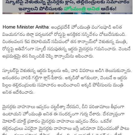
Home Minister Anitha
: ఆంధ్రప్రదేశ్ హోంమంత్రి వంగలపూడి అనిత
విజయనగరం జిల్లా పర్యటనలో రోడ్డుపై ఆసక్తికర సన్నివేశం చోటుచేసుకుంది.
చింతలవలస 5వ బెటాలియన్‌ సమీపంలో తన కాన్వాయ్‌లో వెళుతున్న మంత్రి,
రోడ్డుపై అతివేగంగా స్కూటీ నడుపుతున్న ఇద్దరు మైనర్లను గమనించారు. వెంటనే
అప్రమత్తమై తన సిబ్బందికి చెప్పి కాన్వాయ్‌‌ను ఆపించారు.
స్కూటర్‌పై వెళుతున్న ఇద్దరు పిల్లలను ఆపి, వారి వివరాలు అడిగి తెలుసుకున్నారు.
అనంతరం వారికి గట్టిగా క్లాస్ పీకారు. అక్కడితో ఆగకుండా, వెంటనే ఆ ఇద్దరు
పిల్లల తల్లిదండ్రులకు సమాచారం అందించాలని అక్కడి పోలీసులను మంత్రి
అనిత ఆదేశించారు.
మైనర్లకు వాహనాలు ఇవ్వడం చట్టరీత్యా నేరమని, దీని పరిణామాలు తీవ్రంగా
ఉంటాయని హోంమంత్రి అనిత ఈ సందర్భంగా గుర్తు చేశారు. దేశవ్యాప్తంగా
మోటార్ యాక్ట్ ప్రకారం మైనర్లకు వాహనాలు ఇవ్వడం నేరం. ఒకవేళ
తల్లిదండ్రులు ఎవరైనా మైనర్లకు వాహనాలు ఇస్తే జరిమానా విధించడంతో పాటు