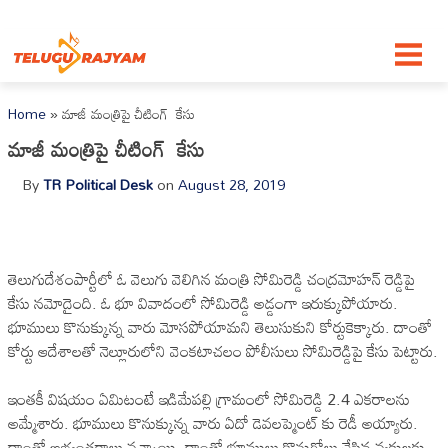
Skip to content
Home
»
మాజీ మంత్రిపై చీటింగ్ కేసు
మాజీ మంత్రిపై చీటింగ్ కేసు
By
TR Political Desk
on
August 28, 2019
తెలుగుదేశంపార్టీలో ఓ వెలుగు వెలిగిన మంత్రి సోమిరెడ్డి చంద్రమోహన్ రెడ్డిపై
కేసు నమోదైంది. ఓ భూ వివాదంలో సోమిరెడ్డి అడ్డంగా ఇరుక్కుపోయారు.
భూములు కొనుక్కున్న వారు మోసపోయామని తెలుసుకుని కోర్టుకెక్కారు. దాంతో
కోర్టు ఆదేశాలతో నెల్లూరులోని వెంకటాచలం పోలీసులు సోమిరెడ్డిపై కేసు పెట్టారు.
ఇంతకీ విషయం ఏమిటంటే ఇడిమేపల్లి గ్రామంలో సోమిరెడ్డి 2.4 ఎకరాలను
అమ్మేశారు. భూములు కొనుక్కున్న వారు ఏదో డెవలప్మెంట్ కు రెడీ అయ్యారు.
దాంతో అభ్యంతరాలు వచ్చాయి. దాంతో భూములు కొనుగోలు చేసిన వ్యక్తులకు