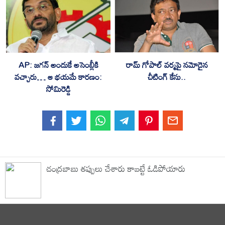
AP: జగన్ అందుకే అసెంబ్లీకి
రామ్ గోపాల్ వర్మపై నమోదైన
వచ్చారు… ఆ భయమే కారణం:
చీటింగ్ కేసు..
సోమిరెడ్డి
చంద్రబాబు తప్పులు చేశారు కాబట్టే ఓడిపోయారు