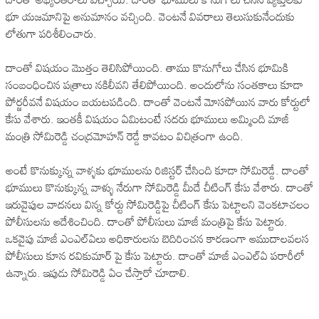
భూ యజమానిపై అనుమానం వచ్చింది. వెంటనే వివరాలు తెలుసుకునేందుకు
లోతుగా పరిశీలించారు.
దాంతో విషయం మొత్తం తెలిసిపోయింది. తాము కొనుగోలు చేసిన భూమికి
సంబంధించిన పత్రాలు నకిలీవని తేలిపోయింది. అందులోను సంతకాలు కూడా
పోర్జరీవనే విషయం బయటపడింది. దాంతో వెంటనే మోసపోయిన వారు కోర్టులో
కేసు వేశారు. ఇంతకీ విషయం ఏమిటంటే సదరు భూములు అమ్మింది మాజీ
మంత్రి సోమిరెడ్డి చంద్రమోహన్ రెడ్డే కావటం విచిత్రంగా ఉంది.
అంటే కొనుక్కున్న వాళ్ళకు భూములను రిజిస్టర్ చేసింది కూడా సోమిరెడ్డే. దాంతో
భూములు కొనుక్కున్న వాళ్ళు నేరుగా సోమిరెడ్డి మీదే చీటింగ్ కేసు వేశారు. దాంతో
ఇరువైపుల వాదనలు విన్న కోర్టు సోమిరెడ్డిపై చీటింగ్ కేసు పెట్టాలని వెంకటాచలం
పోలీసులను ఆదేశించింది. దాంతో పోలీసులు మాజీ మంత్రిపై కేసు పెట్టారు.
ఒకవైపు మాజీ ఎంఎల్ఏలు అధికారులను బెదిరించన కారణంగా ఆముదాలవలస
పోలీసులు కూన రవికుమార్ పై కేసు పెట్టారు. దాంతో మాజీ ఎంఎల్ఏ పరారీలో
ఉన్నారు. ఇపుడు సోమిరెడ్డి ఏం చేస్తారో చూడాలి.