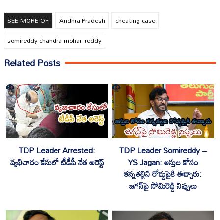
SEE MORE OF
Andhra Pradesh
cheating case
somireddy chandra mohan reddy
Related Posts
TDP Leader Arrested:
TDP Leader Somireddy –
వ్యభిచారం కేసులో టీడీపీ నేత అరెస్ట్
YS Jagan: ఆస్తుల కోసం
కన్నతల్లిని రోడ్డుపైకి ఈడ్చారు:
జగన్‌పై సోమిరెడ్డి నిప్పులు