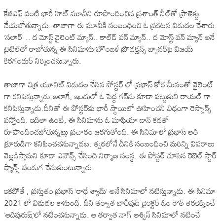
కేజిఎఫ్ వంటి భారీ హిట్ మూవీని రూపొందించిన ప్రశాంత్ నీల్‌తో ప్రాజెక్టు
చేయబోతున్నాడు. తాజాగా ఈ మూవీకి సంబంధించి ఓ ప్రకటన విడుదల చేశారు.
‘సలార్’ .. ద మోస్ట్ వైలెంట్ మ్యాన్.. కాల్‌డ్ వన్ మ్యాన్.. ద మోస్ట్ వన్ మ్యాన్ అనే
టైటిల్‌తో రాబోతున్న ఈ సినిమాను హొంబళే ప్రొడక్షన్స్ బ్యానర్‌పై విజయ్
కిరగందుర్ నిర్మించనున్నారు.
తాజాగా చిత్ర యూనిట్ విడుదల చేసిన పోస్టర్‌ లో ప్రభాస్ కోర మీసంతో వైలెంట్
‌గా కనిపిస్తున్నాడు.అలాగే, ఇందులో ఓ పెద్ద గన్‌ను కూడా పట్టుకుని రాయల్‌ గా
కనిపిస్తున్నాడు.దీనితో ఈ పోస్టర్‌కు భారీ స్థాయిలో ఊహించని విధంగా రెస్పాన్స్
వస్తోంది. ఇదిలా ఉంటే, ఈ సినిమాను ఓ మాఫియా డాన్ కథతో
రూపొందించబోతున్నట్లు ప్రచారం జరగుతోంది. ఈ సినిమాలో ప్రభాస్ అతి
క్రూరుడిగా కనిపించచనున్నాడట. త్వరలోనే దీనికి సంబంధించి మరిన్ని వివరాలు
వెల్లడిస్తామని కూడా ఎనౌన్స్ చేసింది నిర్మాణ సంస్థ. ఈ పోస్టర్ చూసిన రెబెల్ స్టార్
ఫ్యాన్స్ పండుగ చేసుకుంటున్నారు.
ఇకపోతే , ప్రస్తుతం ప్రభాస్ ‘రాధే శ్యామ్’ అనే సినిమాలో నటిస్తున్నాడు. ఈ సినిమా
2021 లో విడుదల కానుంది. దీని తర్వాత బాలీవుడ్ డైరెక్టర్ ఓం రౌత్ తెరకెక్కించే
‘ఆదిపురుష్’లో నటించనున్నాడు. ఆ తర్వాత నాగ్ అశ్విన్ సినిమాలో నటించే