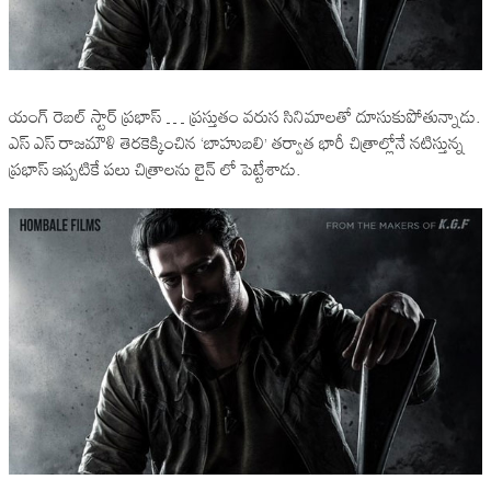
యంగ్ రెబల్ స్టార్ ప్రభాస్ … ప్రస్తుతం వరుస సినిమాలతో దూసుకుపోతున్నాడు.
ఎస్ ఎస్ రాజమౌళి తెరకెక్కించిన ‘బాహుబలి’ తర్వాత భారీ చిత్రాల్లోనే నటిస్తున్న
ప్రభాస్ ఇప్పటికే పలు చిత్రాలను లైన్ ‌లో పెట్టేశాడు.