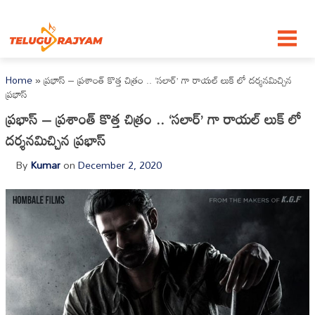
Skip to content
Home
»
ప్రభాస్ – ప్రశాంత్ కొత్త చిత్రం .. ‘సలార్’ గా రాయల్ లుక్ లో దర్శనమిచ్చిన
ప్రభాస్
ప్రభాస్ – ప్రశాంత్ కొత్త చిత్రం .. ‘సలార్’ గా రాయల్ లుక్ లో
దర్శనమిచ్చిన ప్రభాస్
By
Kumar
on
December 2, 2020