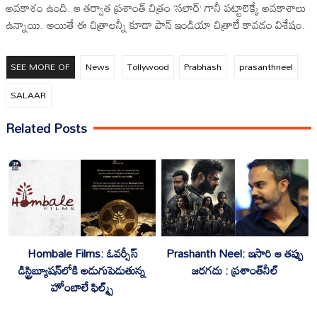
అవకాశం ఉంది. ఆ తర్వాత ప్రశాంత్ చిత్రం ‘సలార్’ గానీ పట్టాలెక్కే అవకాశాలు
ఉన్నాయి. అయితే ఈ చిత్రాలన్నీ కూడా పాన్ ఇండియా చిత్రాలే కావడం విశేషం.
SEE MORE OF
News
Tollywood
Prabhash
prasanthneel
SALAAR
Related Posts
Hombale Films: ఓవర్సీస్
Prashanth Neel: ఇసారి ఆ తప్పు
డిస్ట్రిబ్యూషన్‌లోకి అడుగుపెడుతున్న
జరగదు : ప్రశాంత్‌నీల్‌
హోంబాలే ఫిల్మ్స్