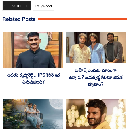
SEE MORE OF
Tollywood
Related Posts
మహేష్ ఎందుకు దూరంగా
ఉదయ్ కృష్ణారెడ్డి.. IPS కెరీర్ ఇక
ఉన్నారు? జయకృష్ణ సినిమా వెనుక
ఏమవుతుంది?
వ్యూహం?