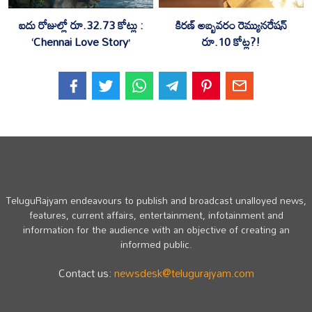
కిరణ్ అబ్బవరం రెమ్యునరేషన్
ఐదు రోజుల్లో రూ.32.73 కోట్లు :
రూ.10 కోట్ల?!
‘Chennai Love Story’
TeluguRajyam endeavours to publish and broadcast unalloyed news,
features, current affairs, entertainment, infotainment and
information for the audience with an objective of creating an
informed public.
Contact us:
newsdesk@telugurajyam.com