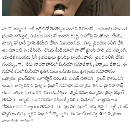
సాహో అత్యంత భారీ బడ్జెట్‌తో తెరకెక్కిన సంగతి తెలిసిందే. బాహుబలి తరువాత
ప్రభాస్‌ నటిస్తున్న చిత్రం కావడంతో అందరి దృష్టి సాహోపై నెలకొంది. టీజర్‌,
సాంగ్స్‌తో భారీ హైప్‌ క్రియేట్‌ చేసిన చిత్రయూనిట్‌.. నిన్న ట్రైలర్‌ను రిలీజ్‌ చేసి
అంచనాలను పెంచేసింది. సోషల్‌ మీడియాలో సాహో ట్రైలర్‌ హల్‌ చల్‌ చేస్తోంది.
ఇప్పటికే పలువురు సినీ ప్రముఖులు ట్రైలర్‌పై స్పందించారు. ట్రైలర్‌ రిలీజ్‌ చేసిన
సందర్భంగా.. నేడు హైదరాబాద్‌లో మీడియా సమావేశాన్ని ఏర్పాటు చేశారు. ఈ
సమావేశంలో మీడియా ప్రతినిధులు అడిగిన పలు ప్రశ్నలకు సమాధానం
ఇచ్చారు. ట్రైలర్‌చూసి మెగాస్టార్‌ చిరంజీవి మెసెజ్‌ చేశాడని, ట్రైలర్‌ బాగుందని
ఆయన అన్నారని ఓ ప్రశ్నకు ప్రభాస్‌ సమాధానమిచ్చాడు. తనకు హైదరాబాద్‌
రెండో ఇళ్లుగా మారిందని, గత రెండేళ్లుగా ఇక్కడి వస్తూ ఉన్నానని శ్రద్దా కపూర్‌
తెలిపారు. ఇప్పటి నుంచి సినిమా రిలీజయ్యే వరకు ప్రమోషన్‌ కార్యక్రమాలు
చేపడతామని నిర్మాతలు తెలిపారు. ఈ చిత్రానికి జిబ్రాన్‌ అద్భుతమైన బ్యాక్‌ గ్రౌండ్‌
స్కోర్‌ అందిస్తున్నారని ప్రభాస్‌ పేర్కొన్నాడు. ఈ మూవీ ఆగస్టు 30న ప్రేక్షకుల
ముందుకు రానుంది.