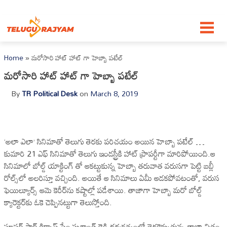
Skip to content
Home
»
మరోసారి హాట్ హాట్ గా హెబ్బా పటేల్
మరోసారి హాట్ హాట్ గా హెబ్బా పటేల్
By
TR Political Desk
on
March 8, 2019
‘అలా ఎలా’ సినిమాతో తెలుగు తెరకు పరిచయం అయిన హెబ్బా పటేల్‌ …
కుమారి 21 ఎఫ్ సినిమాతో తెలుగు ఇండస్ట్రీకి హాట్ ప్రాపర్టీగా మారిపోయింది.ఆ
సినిమాలో బోల్డ్ యాక్టింగ్ తో ఆకట్టుకున్న హెబ్బా తరువాత వరుసగా పెట్టి బబ్లీ
రోల్స్‌లో అలరిస్తూ వచ్చింది. అయితే ఆ సినిమాలు ఏమీ ఆడకపోవటంతో, వరుస
ఫెయిల్యూర్స్ ఆమె కెరీర్‌ను కష్టాల్లో పడేశాయి. తాజాగా హెబ్బా మరో బోల్డ్
క్యారెక్టర్‌కు ఓకె చెప్పినట్టుగా తెలుస్తోంది.
సూపర్‌ స్టార్ కిడ్నాప్‌ ఫేం సుశాంత్‌ రెడ్డి దర్శకత్వంలో తెరకెక్కుతున్న తాజా చిత్రం