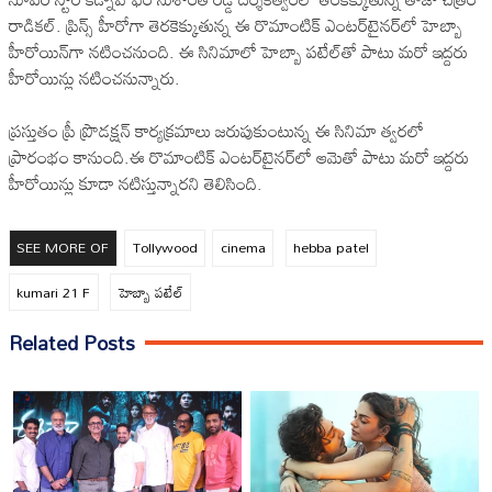
రాడికల్‌. ప్రిన్స్‌ హీరోగా తెరకెక్కుతున్న ఈ రొమాంటిక్‌ ఎంటర్‌టైనర్‌లో హెబ్బా
హీరోయిన్‌గా నటించనుంది. ఈ సినిమాలో హెబ్బా పటేల్‌తో పాటు మరో ఇద్దరు
హీరోయిన్లు నటించనున్నారు.
ప్రస్తుతం ప్రీ ప్రొడక్షన్‌ కార్యక్రమాలు జరుపుకుంటున్న ఈ సినిమా త్వరలో
ప్రారంభం కానుంది.ఈ రొమాంటిక్ ఎంటర్‌టైనర్‌లో ఆమెతో పాటు మరో ఇద్దరు
హీరోయిన్లు కూడా నటిస్తున్నారని తెలిసింది.
SEE MORE OF
Tollywood
cinema
hebba patel
kumari 21 F
హెబ్బా పటేల్
Related Posts