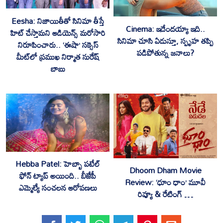
Eesha: నిజాయితీతో సినిమా తీస్తే
‎Cinema: ఇదేందయ్యా ఇది..
హిట్ చేస్తామని ఆడియెన్స్ మరోసారి
సినిమా చూసి ఏడుస్తూ, స్పృహ తప్పి
నిరూపించారు.. ‘ఈషా’ సక్సెస్
పడిపోతున్న జనాలు?
మీట్‌లో ప్రముఖ నిర్మాత సురేష్
బాబు
Hebba Patel: హెబ్బా పటేల్
Dhoom Dham Movie
ఫోన్ ట్యాప్ అయింది.. బీజేపీ
Review: ‘ధూం ధాం’ మూవీ
ఎమ్మెల్యే సంచలన ఆరోపణలు
రివ్యూ & రేటింగ్ …