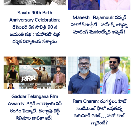
Savitri 90th Birth
Mahesh–Rajamouli: సమ్మర్
Anniversary Celebration:
హాలిడేస్ కంప్లీట్.. మహేష్, జక్కన్న
డిసెంబర్ 6న సావిత్రి 90 వ
షూటింగ్ మొదలయ్యేది అప్పుడే!
జయంతి సభ : ‘మహానటి’ చిత్ర
దర్శక నిర్మాతలకు సత్కారం
Gaddar Telangana Film
Ram Charan: రంగస్థలం హిట్
Awards: గద్దర్ అవార్డులకు సినీ
సెంటిమెంట్ ఫాలో అవుతున్న
రంగం సెల్యూట్: దశాబ్దపు బెస్ట్
సుకుమార్ చరణ్….మరో హిట్
సినిమాల జాబితా ఇదే!
గ్యారెంటీ?