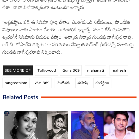
చేశా. చాలా వినోదాత్మకంగా ఉంటుంది’’ అన్నారు.
‘‘అష్టకష్టాలు పడి ఈ సినిమా పూర్తి చేశాం. ఎంతోమంది నటీనటులు, సాంకేతిక
నిపుణులు నాకు సాయం చేశారు. వారందరికీ థ్యాంక్స్‌. మంచి తేదీ చూసుకొని
త్వరలోనే సినిమాను విడుదల చేస్తాం’’ అన్నారు నిర్మాత గుండపు నాగేశ్వర రావు.
ఆర్‌.బి. గోపాల్‌ని దర్శకునిగా పరిచయం చేస్తూ జియన్‌ఆర్‌ క్రియేషన్స్‌ పతాకంపై
గుండపు నాగేశ్వరరావు నిర్మించారు.
SEE MORE OF
Tollywood
Guna 369
mahanati
mahesh
rangastalam
గుణ 369
మహానటి
మహేష్
రంగస్దలం
Related Posts