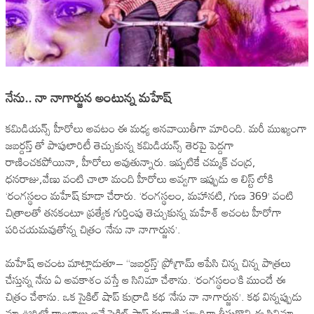
నేను.. నా నాగార్జున అంటున్న మహేష్
కమిడియన్స్ హీరోలు అవటం ఈ మధ్య ఆనవాయితీగా మారింది. మరీ ముఖ్యంగా
జబర్దస్త్ తో పాపులారిటీ తెచ్చుకున్న కమిడియన్స్ తెరపై పెద్దగా
రాణించకపోయినా, హీరోలు అవుతున్నారు. ఇప్పటికే చమ్మక్ చంద్ర,
ధనరాజు,వేణు వంటి చాలా మంది హీరోలు అవ్వగా ఇప్పుడు ఆ లిస్ట్ లోకి
‘రంగస్థలం మహేష్ కూడా చేరారు. ‘రంగస్థలం, మహానటి, గుణ 369’ వంటి
చిత్రాలతో తనకంటూ ప్రత్యేక గుర్తింపు తెచ్చుకున్న మహేశ్‌ ఆచంట హీరోగా
పరిచయమవుతోన్న చిత్రం ‘నేను నా నాగార్జున’.
మహేష్‌ ఆచంట మాట్లాడుతూ– ‘‘జబర్దస్త్‌’ ప్రోగ్రామ్‌ ఆపేసి చిన్న చిన్న పాత్రలు
చేస్తున్న నేను ఏ అవకాశం వస్తే ఆ సినిమా చేశాను. ‘రంగస్థలం’కి ముందే ఈ
చిత్రం చేశాను. ఒక సైకిల్‌ షాప్‌ కుర్రాడి కథ ‘నేను నా నాగార్జున’. కథ విన్నప్పుడు
మా ఊరిలో రాంబాబు అనే సైకిల్‌ షాప్‌ కుర్రాణ్ణి స్ఫూర్తిగా తీసుకొని ఈ సినిమా