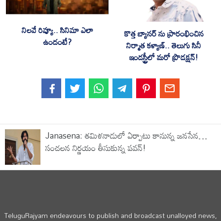
నిలవే రివ్యూ.. సినిమా ఎలా
కొత్త బ్యానర్ ను ప్రారంభించిన
ఉందంటే?
నిర్మాత కళ్యాణ్.. తెలుగు సినీ
ఇండస్ట్రీలో మరో ప్రొడక్షన్!
Janasena: తమిళనాడులో ఏర్పాటు కానున్న జనసేన…
సంచలన నిర్ణయం తీసుకున్న పవన్!
TeluguRajyam endeavours to publish and broadcast unalloyed news,