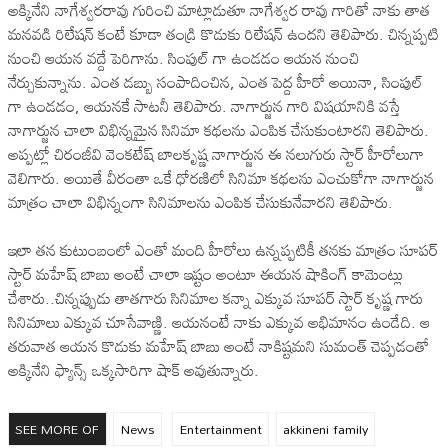
అక్కినేని నాగేశ్వరరావు గురించి మాట్లాడుతూ నాగేశ్వర రావు గారితో నాకు తాత
మనవడి రిలేషన్ కంటే కూడా తండ్రి కొడుకు రిలేషన్ ఉందని తెలిపారు. చిన్నప్పటి
నుంచి ఆయన వద్దే పెరిగాను. సింపుల్ గా ఉండడం ఆయన నుంచి
నేర్చుకున్నాను. ఎంత డబ్బు సంపాదించిన, ఎంత పెద్ద హీరో అయినా, సింపుల్
గా ఉండడం, ఆయనకే సాటనీ తెలిపారు. నాగార్జున గారి విషయానికి వస్తే
నాగార్జున చాలా విభిన్నమైన సినిమా కథలను ఎంపిక చేసుకుంటారని తెలిపారు.
అప్పట్లో చిరంజీవి వెంకటేష్ బాలకృష్ణ నాగార్జున ఈ నలుగురు స్టార్ హీరోలుగా
వెలిగారు. అయితే వీరంతా ఒకే ధోరణిలో సినిమా కథలను ఎంచుకోగా నాగార్జున
మాత్రం చాలా విభిన్నంగా సినిమాలను ఎంపిక చేసుకునేవారని తెలిపారు.
ఇలా తన కుటుంబంలో ఎంతో మంది హీరోలు ఉన్నప్పటికీ తనకు మాత్రం సూపర్
స్టార్ మహేష్ బాబు అంటే చాలా ఇష్టం అంటూ ఈయన షాకింగ్ కామెంట్లు
చేశారు..చిన్నప్పుడు తాతగారు సినిమాల కన్నా ఎక్కువ సూపర్ స్టార్ కృష్ణ గారు
సినిమాలు ఎక్కువ చూసేవాణ్ణి. ఆయనంటే నాకు ఎక్కువ అభిమానం ఉండేది. ఆ
తరువాత ఆయన కొడుకు మహేష్ బాబు అంటే నాకిష్టమని సుమంత్ చెప్పడంతో
అక్కినేని ఫ్యాన్స్ ఒక్కసారిగా షాక్ అవుతున్నారు.
SEE MORE OF
News
Entertainment
akkineni family