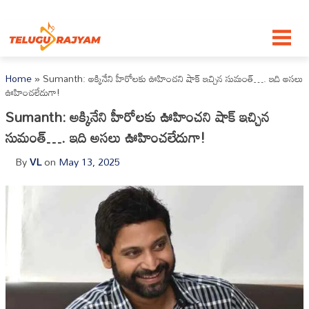
Skip to content
Home
»
Sumanth: అక్కినేని హీరోలకు ఊహించని షాక్ ఇచ్చిన సుమంత్…. ఇది అసలు
ఊహించలేదుగా!
Sumanth: అక్కినేని హీరోలకు ఊహించని షాక్ ఇచ్చిన
సుమంత్…. ఇది అసలు ఊహించలేదుగా!
By
VL
on
May 13, 2025