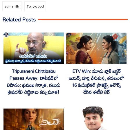
sumanth
Tollywood
Related Posts
Tripuraneni Chittibabu
ETV Win: మూడు బ్లాక్ బస్టర్
Passes Away: టాలీవుడ్‌లో
ఇయర్స్ పూర్తి చేసుకున్న తరుణంలో
విషాదం: ప్రముఖ నిర్మాత, నటుడు
16 థియేట్రికల్ ప్రాజెక్ట్స్ అనౌన్స్‌
త్రిపురనేని చిట్టిబాబు కన్నుమూత!
చేసిన ఈటీవి విన్