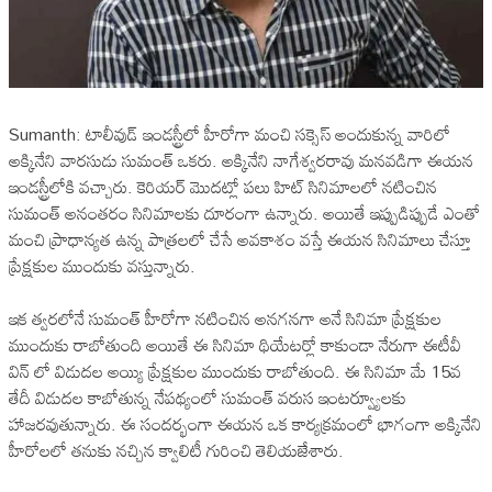
Sumanth: టాలీవుడ్ ఇండస్ట్రీలో హీరోగా మంచి సక్సెస్ అందుకున్న వారిలో
అక్కినేని వారసుడు సుమంత్ ఒకరు. అక్కినేని నాగేశ్వరరావు మనవడిగా ఈయన
ఇండస్ట్రీలోకి వచ్చారు. కెరియర్ మొదట్లో పలు హిట్ సినిమాలలో నటించిన
సుమంత్ అనంతరం సినిమాలకు దూరంగా ఉన్నారు. అయితే ఇప్పుడిప్పుడే ఎంతో
మంచి ప్రాధాన్యత ఉన్న పాత్రలలో చేసే అవకాశం వస్తే ఈయన సినిమాలు చేస్తూ
ప్రేక్షకుల ముందుకు వస్తున్నారు.
ఇక త్వరలోనే సుమంత్ హీరోగా నటించిన అనగనగా అనే సినిమా ప్రేక్షకుల
ముందుకు రాబోతుంది అయితే ఈ సినిమా థియేటర్లో కాకుండా నేరుగా ఈటీవీ
విన్ లో విడుదల అయ్యి ప్రేక్షకుల ముందుకు రాబోతుంది. ఈ సినిమా మే 15వ
తేదీ విడుదల కాబోతున్న నేపథ్యంలో సుమంత్ వరుస ఇంటర్వ్యూలకు
హాజరవుతున్నారు. ఈ సందర్భంగా ఈయన ఒక కార్యక్రమంలో భాగంగా అక్కినేని
హీరోలలో తనుకు నచ్చిన క్వాలిటీ గురించి తెలియజేశారు.