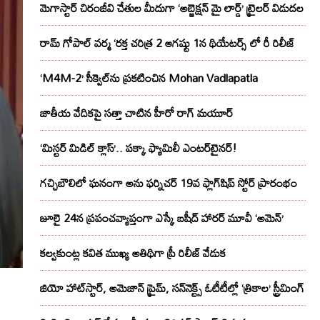
మెగాస్టార్ చిరంజీవి చేతుల మీదుగా ‘అబ్జెక్ష‌న్ మై లార్డ్‌’ ట్రైల‌ర్ విడుద‌ల
రామ్ గోపాల్ వర్మ ‘రక్త చరిత్ర 2 ఆగష్టు 1న థియేటర్స్ లో రీ రిలీజ్
‘M4M-2’ సీక్వెల్‌ను ప్రకటించిన Mohan Vadlapatla
జాతీయ వేదికపై సత్తా చాటిన హీరో రాగ్ మయూర్‌
‘మిస్టర్ మిడిల్ క్లాస్’.. పక్కా ఫ్యామిలీ ఎంటర్‌టైనర్!
గచ్చిబౌలిలో ఘనంగా అను ఫర్నిచర్ 19వ ఫ్లాగ్‌షిప్ స్టోర్ ప్రారంభం
జూలై 24న ప్రపంచవ్యాప్తంగా ఎస్కే బషీద్‌ హారర్ మూవీ ‘అమెన్’
కల్వకుంట్ల కవిత ముఖ్య అతిథిగా ప్రీ రిలీజ్ వేడుక
జియో హాట్‌స్టార్, అమెజాన్ ప్రైమ్, సన్‌నెక్ట్స్ ఓటీటీల్లో ‘త్రికాల’ స్ట్రీమింగ్