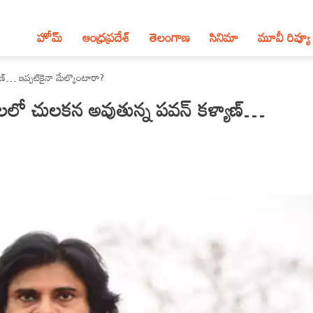
హోమ్
ఆంధ్ర‌ప్ర‌దేశ్‌
తెలంగాణ‌
సినిమా
మూవీ రివ్యూ
్… ఇప్పటికైనా మేల్కొంటారా?
లో చులకన అవుతున్న పవన్ కళ్యాణ్…