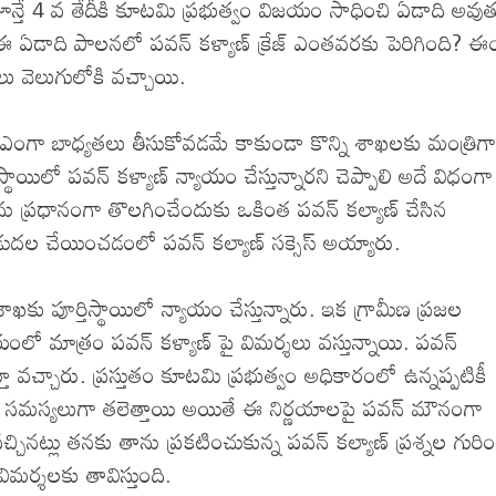
జూన్తే 4 వ తేదీకి కూటమి ప్రభుత్వం విజయం సాధించి ఏడాది అవుత
ే ఈ ఏడాది పాలనలో పవన్ కళ్యాణ్ క్రేజ్ ఎంతవరకు పెరిగింది?
ు వెలుగులోకి వచ్చాయి.
ీఎంగా బాధ్యతలు తీసుకోవడమే కాకుండా కొన్ని శాఖలకు మంత్రిగా
యిలో పవన్ కళ్యాణ్ న్యాయం చేస్తున్నారని చెప్పాలి అదే విధంగా
ను ప్రధానంగా తొలగించేందుకు ఒకింత పవన్ కల్యాణ్ చేసిన
ుదల చేయించడంలో పవన్ కల్యాణ్ సక్సెస్ అయ్యారు.
 పూర్తిస్థాయిలో న్యాయం చేస్తున్నారు. ఇక గ్రామీణ ప్రజల
యంలో మాత్రం పవన్ కళ్యాణ్ పై విమర్శలు వస్తున్నాయి. పవన్
ిస్తూ వచ్చారు. ప్రస్తుతం కూటమి ప్రభుత్వం అధికారంలో ఉన్నప్పటికీ
లకు సమస్యలుగా తలెత్తాయి అయితే ఈ నిర్ణయాలపై పవన్ మౌనంగా
్చినట్లు తనకు తాను ప్రకటించుకున్న పవన్ కల్యాణ్ ప్రశ్నల గురిం
మర్శలకు తావిస్తుంది.