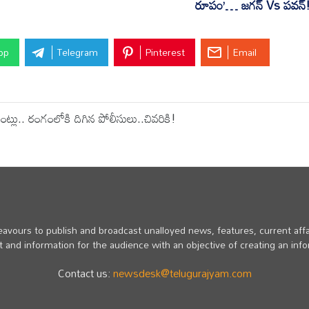
రూపం’… జగన్ Vs పవన్
pp
Telegram
Pinterest
Email
లు.. రంగంలోకి దిగిన పోలీసులు..చివరికి!
vours to publish and broadcast unalloyed news, features, current affa
 and information for the audience with an objective of creating an inf
Contact us:
newsdesk@telugurajyam.com