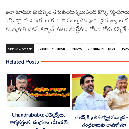
ఇలా కూటమి ప్రభుత్వం తీసుకుంటున్నటువంటి కొన్ని నిర్ణయాల
కేబినెట్లో ఈ విషయాల గురించి మాట్లాడేటప్పుడు ప్రభుత్వాని
ముఖ్యమని పవన్ కళ్యాణ్ ప్రజల సంక్షేమం కోసం నోరు విప్పితే
SEE MORE OF
Andhra Pradesh
News
Andhra Pradesh
Paw
Related Posts
Chandrababu: ఎమ్మెల్యేలు,
లోకేష్ కి బ్రతికున్నోళ్లే ముఖ్యమా
కార్యకర్తలకు చంద్రబాబు సీరియస్
చంద్రబాబుకు చావులోనూ