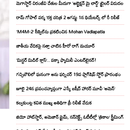
మెగాస్టార్ చిరంజీవి చేతుల మీదుగా ‘అబ్జెక్ష‌న్ మై లార్డ్‌’ ట్రైల‌ర్ విడుద‌ల
రామ్ గోపాల్ వర్మ ‘రక్త చరిత్ర 2 ఆగష్టు 1న థియేటర్స్ లో రీ రిలీజ్
‘M4M-2’ సీక్వెల్‌ను ప్రకటించిన Mohan Vadlapatla
జాతీయ వేదికపై సత్తా చాటిన హీరో రాగ్ మయూర్‌
‘మిస్టర్ మిడిల్ క్లాస్’.. పక్కా ఫ్యామిలీ ఎంటర్‌టైనర్!
గచ్చిబౌలిలో ఘనంగా అను ఫర్నిచర్ 19వ ఫ్లాగ్‌షిప్ స్టోర్ ప్రారంభం
జూలై 24న ప్రపంచవ్యాప్తంగా ఎస్కే బషీద్‌ హారర్ మూవీ ‘అమెన్’
కల్వకుంట్ల కవిత ముఖ్య అతిథిగా ప్రీ రిలీజ్ వేడుక
జియో హాట్‌స్టార్, అమెజాన్ ప్రైమ్, సన్‌నెక్ట్స్ ఓటీటీల్లో ‘త్రికాల’ స్ట్రీమింగ్