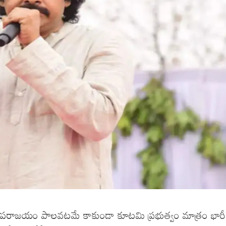
ఘోర పరాజయం పాలవటమే కాకుండా కూటమి ప్రభుత్వం మాత్రం భారీ