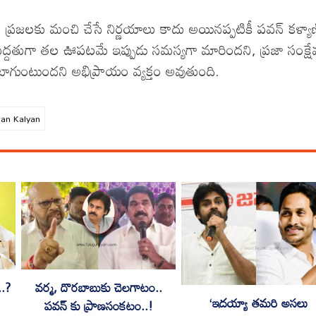
ు ప్రజలకు మంచి చేసే నిర్ణయాలు కాదు అయినప్పటికీ పవన్ కళ్యా
కి మద్దతుగా తల ఊపటమే ఇప్పుడు సమస్యగా మారిందని, ప్రజా సంక్ష
 బాగుంటుందని అభిప్రాయం వ్యక్తం అవుతుంది.
an Kalyan
..?
వర్మ, దొరబాబుకు చెలగాటం..
‘ఇదయ్యా తమరి అసలు
పవన్ కు ప్రాణసంకటం..!