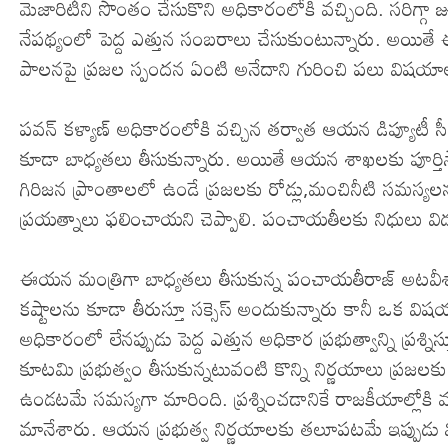
మెజారిటీని సొంతం చేసుకొని అధికారంలోకి వచ్చింది. సరిగ్గా 
నేపథ్యంలో పెద్ద ఎత్తున సంబరాలు చేసుకుంటున్నారు. అయిత
పాలనపై ప్రజల స్పందన ఏంటి అనేదాని గురించి పలు విషయాల
పవన్ కళ్యాణ్ అధికారంలోకి వచ్చిన తర్వాత ఆయన డిప్యూటీ స
కూడా బాధ్యతలు తీసుకున్నారు. అయితే ఆయన శాఖలకు పూర్తిస్థా
గిరిజన ప్రాంతాలలో ఉండే ప్రజలకు రోడ్లు,మంచినీటి సమస్యల
ప్రయత్నాలు ఫలించాయని చెప్పాలి. పంచాయతీలకు నిధులు విడ
ఈయన మంత్రిగా బాధ్యతలు తీసుకున్న పంచాయతీరాజ్ అటవీశాఖకు
కష్టాలను కూడా తీరుస్తూ సక్సెస్ అందుకున్నారు కానీ ఒక విష
అధికారంలో లేనప్పుడు పెద్ద ఎత్తున అధికార ప్రభుత్వాన్ని ప్రశ్న
కూటమి ప్రభుత్వం తీసుకున్నటువంటి కొన్ని నిర్ణయాలు ప్రజ
ఉండటమే సమస్యగా మారింది. ప్రశ్నించడానికే రాజకీయాల్లోకి వచ
మానేశారు. ఆయన ప్రభుత్వ నిర్ణయాలకు తలూపటమే ఇప్పుడు వి