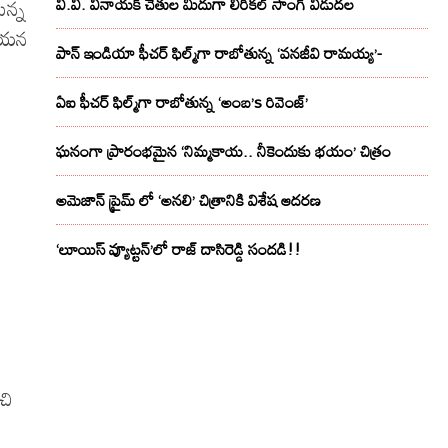
ున్న
వి.వి. వినాయక్ చేతుల మీదుగా లిరికల్ సాంగ్ విడుదల
 ఈయన
పాన్ ఇండియా ఫీచర్ ఫిల్మ్‌గా రాబోతున్న ‘వనజీవి రామయ్య’-
ఏఐ ఫీచర్ ఫిల్మ్‌గా రాబోతున్న ‘అంబ’s రివెంజ్’
ఘనంగా ప్రారంభమైన ‘నిమ్మకాయ.. నీకెందుకు భయం’ చిత్రం
అమెజాన్ ప్రైమ్ లో ‘అనలి’ చిత్రానికి విశేష ఆదరణ
‘లూయిస్ వ్యూట్టన్’లో రాజ్ దాసిరెడ్డి సందడి!!
చి