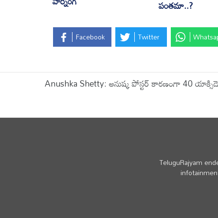
వార్నింగ్
పంతమా..?
Facebook
Twitter
Whatsa
Anushka Shetty: అనుష్క పోస్టర్ కారణంగా 40 యాక్సిడెంట్
TeluguRajyam endea
infotainment