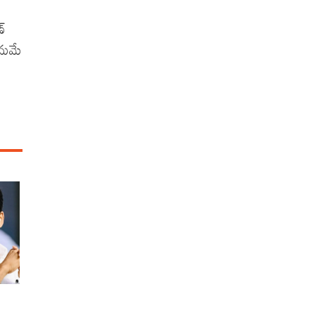
ణ్
ేమమే