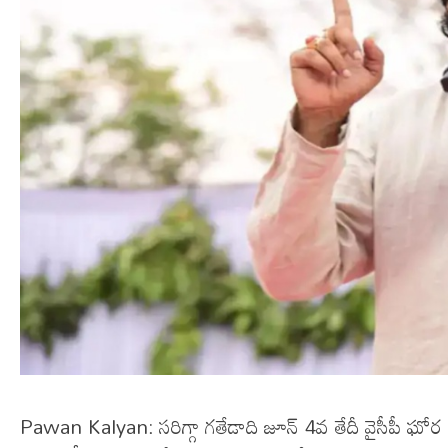
Pawan Kalyan: సరిగ్గా గతేడాది జూన్ 4వ తేదీ వైసీపీ 