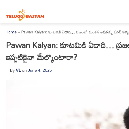
Skip to content
Home
»
Pawan Kalyan: కూటమికి ఏడాది… ప్రజలలో చులకన అవుతున్న పవన్ కళ్యాణ
Pawan Kalyan: కూటమికి ఏడాది… ప్రజల
ఇప్పటికైనా మేల్కొంటారా?
By
VL
on
June 4, 2025