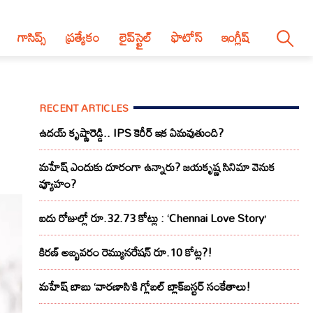
గాసిప్స్
ప్రత్యేకం
లైప్‌స్టైల్‌
ఫొటోస్
ఇంగ్లీష్
RECENT ARTICLES
ఉదయ్ కృష్ణారెడ్డి.. IPS కెరీర్ ఇక ఏమవుతుంది?
మహేష్ ఎందుకు దూరంగా ఉన్నారు? జయకృష్ణ సినిమా వెనుక
వ్యూహం?
ఐదు రోజుల్లో రూ.32.73 కోట్లు : ‘Chennai Love Story’
కిరణ్ అబ్బవరం రెమ్యునరేషన్ రూ.10 కోట్ల?!
మహేష్ బాబు ‘వారణాసి’కి గ్లోబల్ బ్లాక్‌బస్టర్ సంకేతాలు!