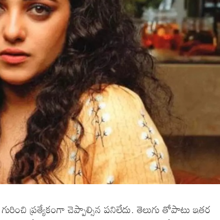
ురించి ప్రత్యేకంగా చెప్పాల్సిన పనిలేదు. తెలుగు తోపాటు ఇతర