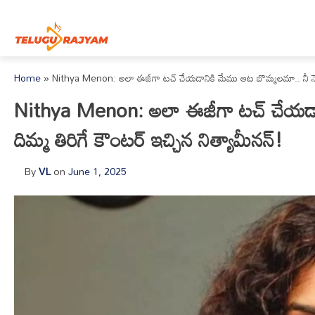
Skip to content
Home
»
Nithya Menon: అలా ఈజీగా టచ్ చేయడానికి మేము ఆట బొమ్మలమా.. నీ నెటిజన్స
Nithya Menon: అలా ఈజీగా టచ్ చేయడానిక
దిమ్మ తిరిగే కౌంటర్ ఇచ్చిన నిత్యామీనన్!
By
VL
on
June 1, 2025