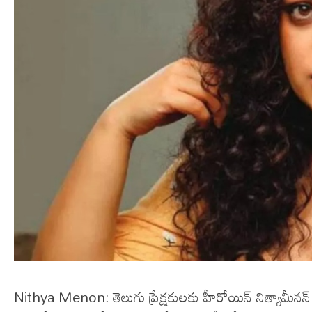
Nithya Menon: తెలుగు ప్రేక్షకులకు హీరోయిన్ నిత్యామీనన్ గ