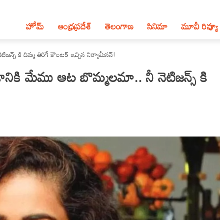
హోమ్
ఆంధ్ర‌ప్ర‌దేశ్‌
తెలంగాణ‌
సినిమా
మూవీ రివ్యూ
్ కి దిమ్మ తిరిగే కౌంటర్ ఇచ్చిన నిత్యామీనన్!
ి మేము ఆట బొమ్మలమా.. నీ నెటిజన్స్ కి