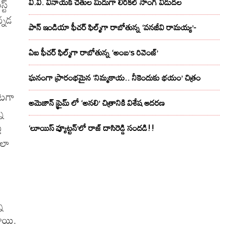
్ట్
వి.వి. వినాయక్ చేతుల మీదుగా లిరికల్ సాంగ్ విడుదల
్నడ
పాన్ ఇండియా ఫీచర్ ఫిల్మ్‌గా రాబోతున్న ‘వనజీవి రామయ్య’-
.
ు
ఏఐ ఫీచర్ ఫిల్మ్‌గా రాబోతున్న ‘అంబ’s రివెంజ్’
ఘనంగా ప్రారంభమైన ‘నిమ్మకాయ.. నీకెందుకు భయం’ చిత్రం
ంటగా
అమెజాన్ ప్రైమ్ లో ‘అనలి’ చిత్రానికి విశేష ఆదరణ
ి
ే
‘లూయిస్ వ్యూట్టన్’లో రాజ్ దాసిరెడ్డి సందడి!!
ాలా
ా
రాయి.