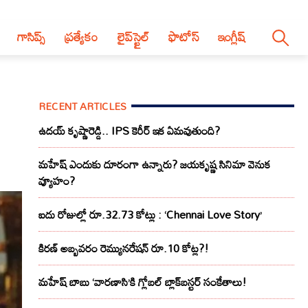
గాసిప్స్
ప్రత్యేకం
లైప్‌స్టైల్‌
ఫొటోస్
ఇంగ్లీష్
RECENT ARTICLES
ఉదయ్ కృష్ణారెడ్డి.. IPS కెరీర్ ఇక ఏమవుతుంది?
మహేష్ ఎందుకు దూరంగా ఉన్నారు? జయకృష్ణ సినిమా వెనుక
వ్యూహం?
ఐదు రోజుల్లో రూ.32.73 కోట్లు : ‘Chennai Love Story’
కిరణ్ అబ్బవరం రెమ్యునరేషన్ రూ.10 కోట్ల?!
మహేష్ బాబు ‘వారణాసి’కి గ్లోబల్ బ్లాక్‌బస్టర్ సంకేతాలు!