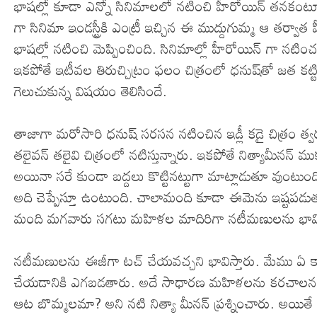
భాషల్లో కూడా ఎన్నో సినిమాలలో నటించి హీరోయిన్ తనకంటూ ఒక ప్ర
గా సినిమా ఇండస్ట్రీకి ఎంట్రీ ఇచ్చిన ఈ ముద్దుగుమ్మ ఆ తర్
భాషల్లో నటించి మెప్పించింది. సినిమాల్లో హీరోయిన్ గా నటించ
ఇకపోతే ఇటీవల తిరుచ్చిట్రం ఫలం చిత్రంలో ధనుష్‌తో జత క
గెలుచుకున్న విషయం తెలిసిందే.
తాజాగా మరోసారి ధనుష్‌ సరసన నటించిన ఇడ్లీ కడై చిత్రం త్వ
తలైవన్‌ తలైవి చిత్రంలో నటిస్తున్నారు. ఇకపోతే నిత్యామీనన్
అయినా సరే కుండా బద్దలు కొట్టినట్టుగా మాట్లాడుతూ వుంటుంది
అది చెప్పేస్తూ ఉంటుంది. చాలామంది కూడా ఈమెను ఇష్టప
మంది మగవారు సగటు మహిళల మాదిరిగా నటీమణులను భావ
నటీమణులను ఈజీగా టచ్‌ చేయవచ్చని భావిస్తారు. మేము ఏ 
చేయడానికి ఎగబడతారు. అదే సాధారణ మహిళలను కరచాలనం అ
ఆట బొమ్మలమా? అని నటి నిత్యా మీనన్‌ ప్రశ్నించారు. అయితే 