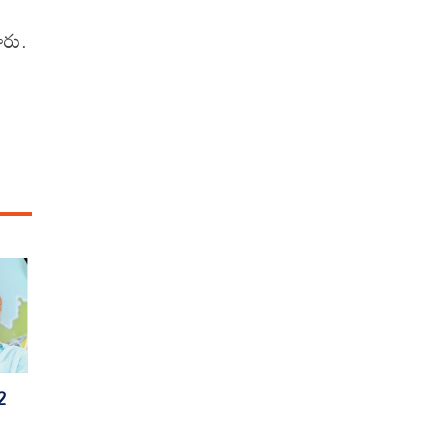
ారు.
2