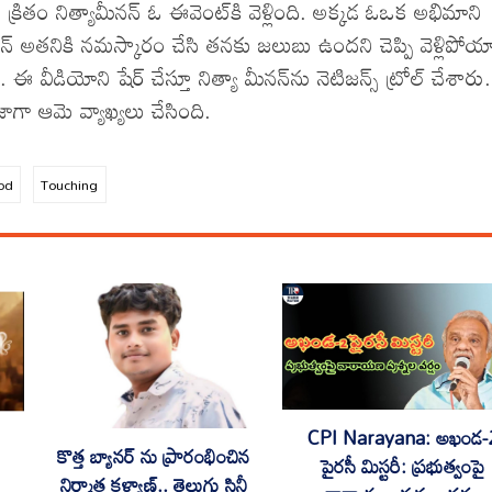
క్రితం నిత్యామీనన్‌ ఓ ఈవెంట్‌కి వెళ్లింది. అక్కడ ఓఒక అభిమాని
మీనన్ అతనికి నమస్కారం చేసి తనకు జలుబు ఉందని చెప్పి వెళ్లిపోయ
వీడియోని షేర్‌ చేస్తూ నిత్యా మీనన్‌ను నెటిజన్స్‌ ట్రోల్‌ చేశారు.
జాగా ఆమె వ్యాఖ్యలు చేసింది.
od
Touching
CPI Narayana: అఖండ-
కొత్త బ్యానర్ ను ప్రారంభించిన
పైరసీ మిస్టరీ: ప్రభుత్వంపై
నిర్మాత కళ్యాణ్.. తెలుగు సినీ