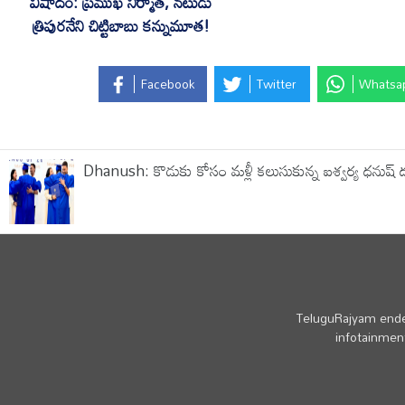
విషాదం: ప్రముఖ నిర్మాత, నటుడు
త్రిపురనేని చిట్టిబాబు కన్నుమూత!
Facebook
Twitter
Whatsa
Dhanush: కొడుకు కోసం మళ్లీ కలుసుకున్న ఐశ్వర్య ధనుష్ 
TeluguRajyam endea
infotainment