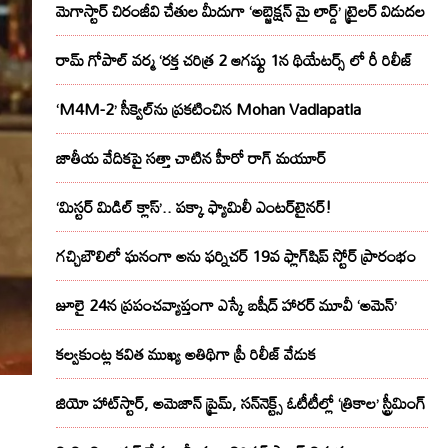
మెగాస్టార్ చిరంజీవి చేతుల మీదుగా ‘అబ్జెక్ష‌న్ మై లార్డ్‌’ ట్రైల‌ర్ విడుద‌ల
రామ్ గోపాల్ వర్మ ‘రక్త చరిత్ర 2 ఆగష్టు 1న థియేటర్స్ లో రీ రిలీజ్
‘M4M-2’ సీక్వెల్‌ను ప్రకటించిన Mohan Vadlapatla
జాతీయ వేదికపై సత్తా చాటిన హీరో రాగ్ మయూర్‌
‘మిస్టర్ మిడిల్ క్లాస్’.. పక్కా ఫ్యామిలీ ఎంటర్‌టైనర్!
గచ్చిబౌలిలో ఘనంగా అను ఫర్నిచర్ 19వ ఫ్లాగ్‌షిప్ స్టోర్ ప్రారంభం
జూలై 24న ప్రపంచవ్యాప్తంగా ఎస్కే బషీద్‌ హారర్ మూవీ ‘అమెన్’
కల్వకుంట్ల కవిత ముఖ్య అతిథిగా ప్రీ రిలీజ్ వేడుక
జియో హాట్‌స్టార్, అమెజాన్ ప్రైమ్, సన్‌నెక్ట్స్ ఓటీటీల్లో ‘త్రికాల’ స్ట్రీమింగ్