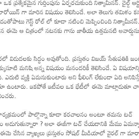
త్యేకమైన గుర్తింపును ఏర్పరచుకుంది నిత్యామీనన్. చైల్డ్ ఆర్టిస
వాత హీరోయిన్ గా మారిన విషయం తెలిసిందే. అలా తెలుగు తమిళం కన
డంతోపాటు గెస్ట్ రోల్ లో కూడా నటించి మెప్పించింది నిత్యామీనన్
ట్టిన ఈమె ఆ చిత్రంలో నటనకు గాను జాతీయ ఉత్తమనటి అవార్డున
రలో విడుదలకు సిద్ధం అవుతోంది. ప్రస్తుతం విజయ్‌ సేతుపతికి జ
 ముక్కుసూటి మనిషి అన్న విషయం మనందరికీ తెలిసిందే. ఏ విషయాన్న
. ఎదుటి వ్యక్తి ఏమనుకుంటారు అని ఫీలింగ్ లేకుండా ఏది అనిపిస్త
డుతూ ఉంటారు. ఇకపోతే ఇటీవల ఒక భేటీలో ఈమె మాట్లాడుతూ చ
ించరు.
కార్యక్రమంలో పాల్గొన్నా కూడా కరచాలనం అంటూ తమను టచ్‌
డుగుతున్నారా ? అలా ఈజీగా టచ్‌ చేయడానికి మేము ఏమన్న
ఈమె చేసిన వ్యాఖ్యలు ప్రస్తుతం సోషల్ మీడియాలో వైరల్‌ గా మా