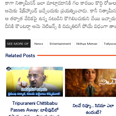
కాగా నిత్యామీనన్ ఇలా మాట్లాడడానికి గల కారణం కొద్ది రోజుల 
ఆమెకు షేక్‌హ్యాండ్‌ ఇచ్చేందుకు ప్రయత్నించాడు. కానీ నిత్యా
ఆ తర్వాత వేదికపై ఉన్న నటుడిని కౌగిలించుకుని చేయి ఇచ్చారు. ఈ 
దీనికి కౌంటర్గా ఆమె నెటిజన్స్ కి దిమ్మతిరిగే పోయే విధంగా తా
SEE MORE OF
News
Entertainment
Nithya Menon
Tollywo
Related Posts
Tripuraneni Chittibabu
నిలవే రివ్యూ.. సినిమా ఎలా
Passes Away: టాలీవుడ్‌లో
ఉందంటే?