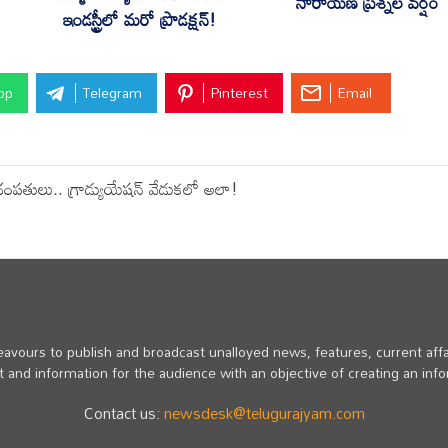
నారాయణ ప్రశ్నల వర్షం
ఇండస్ట్రీలో మరో ప్రొడక్షన్!
pp
Telegram
Pinterest
Email
దంపతులు.. గ్రాడ్యుయేషన్ వేడుకలో అలా!
vours to publish and broadcast unalloyed news, features, current affa
 and information for the audience with an objective of creating an inf
Contact us:
newsdesk@telugurajyam.com