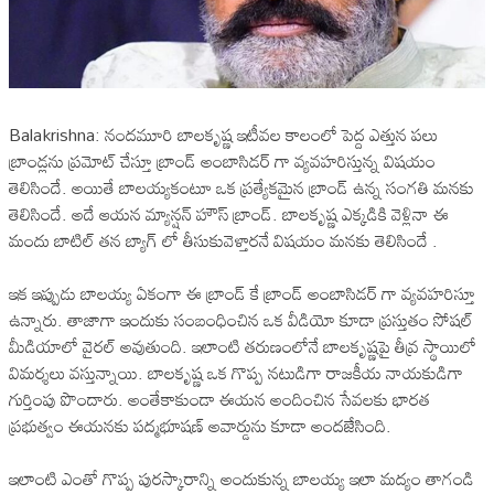
Balakrishna: నందమూరి బాలకృష్ణ ఇటీవల కాలంలో పెద్ద ఎత్తున పలు
బ్రాండ్లను ప్రమోట్ చేస్తూ బ్రాండ్ అంబాసిడర్ గా వ్యవహరిస్తున్న విషయం
తెలిసిందే. అయితే బాలయ్యకంటూ ఒక ప్రత్యేకమైన బ్రాండ్ ఉన్న సంగతి మనకు
తెలిసిందే. అదే ఆయన మ్యాన్షన్ హౌస్ బ్రాండ్. బాలకృష్ణ ఎక్కడికి వెళ్లినా ఈ
మందు బాటిల్ తన బ్యాగ్ లో తీసుకువెళ్తారనే విషయం మనకు తెలిసిందే .
ఇక ఇప్పుడు బాలయ్య ఏకంగా ఈ బ్రాండ్ కే బ్రాండ్ అంబాసిడర్ గా వ్యవహరిస్తూ
ఉన్నారు. తాజాగా ఇందుకు సంబంధించిన ఒక వీడియో కూడా ప్రస్తుతం సోషల్
మీడియాలో వైరల్ అవుతుంది. ఇలాంటి తరుణంలోనే బాలకృష్ణపై తీవ్ర స్థాయిలో
విమర్శలు వస్తున్నాయి. బాలకృష్ణ ఒక గొప్ప నటుడిగా రాజకీయ నాయకుడిగా
గుర్తింపు పొందారు. అంతేకాకుండా ఈయన అందించిన సేవలకు భారత
ప్రభుత్వం ఈయనకు పద్మభూషణ్ అవార్డును కూడా అందజేసింది.
ఇలాంటి ఎంతో గొప్ప పురస్కారాన్ని అందుకున్న బాలయ్య ఇలా మద్యం తాగండి