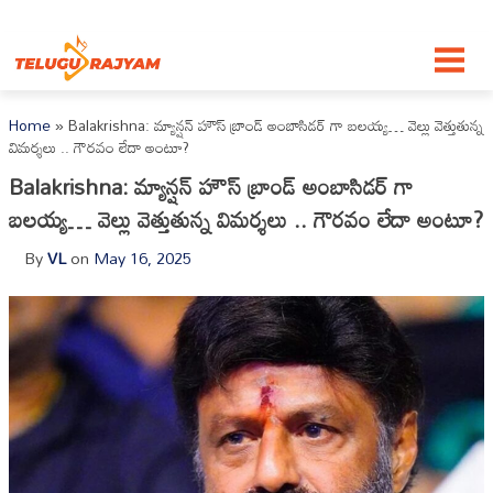
Skip to content
Home
»
Balakrishna: మ్యాన్షన్ హౌస్ బ్రాండ్ అంబాసిడర్ గా బలయ్య… వెల్లు వెత్తుతున్న
విమర్శలు .. గౌరవం లేదా అంటూ?
Balakrishna: మ్యాన్షన్ హౌస్ బ్రాండ్ అంబాసిడర్ గా
బలయ్య… వెల్లు వెత్తుతున్న విమర్శలు .. గౌరవం లేదా అంటూ?
By
VL
on
May 16, 2025