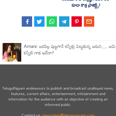
కూడా కొత్త ప్రాజెక్ట్స్!
Amani: ఆడపిల్ల పుట్టగానే కన్నీళ్లు పెట్టుకున్న ఆమని…. ఆమె
కన్నీటి గాథ అదేనా?
TeluguRajyam endeavours to publish and broadcast unalloyed news,
features, current affairs, entertainment, infotainment and
information for the audience with an objective of creating an
informed public.
Contact us:
newsdesk@telugurajyam.com