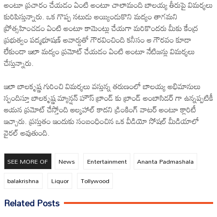
అంటూ ప్రచారం చేయడం ఏంటి అంటూ చాలామంది బాలయ్య తీరుపై విమర్శలు
కురిపిస్తున్నారు. ఒక గొప్ప నటుడు అయ్యిండుకొని మద్యం తాగమని
ప్రోత్సహించడం ఏంటి అంటూ కామెంట్లు చేయగా మరికొందరు మీకు కేంద్ర
ప్రభుత్వం పద్మభూషణ్ అవార్డుతో గౌరవించింది కనీసం ఆ గౌరవం కూడా
లేకుండా ఇలా మద్యం ప్రమోట్ చేయడం ఏంటి అంటూ నేటిజన్లు విమర్శలు
చేస్తున్నారు.
ఇలా బాలకృష్ణ గురించి విమర్శలు వస్తున్న తరుణంలో బాలయ్య అభిమానులు
స్పందిస్తూ బాలకృష్ణ మ్యాన్షన్ హౌస్ బ్రాండ్ కు బ్రాండ్ అంబాసిడర్ గా ఉన్నప్పటికీ
ఆయన ప్రమోట్ చేస్తోంది ఆల్కహాల్ కాదని డ్రింకింగ్ వాటర్ అంటూ క్లారిటీ
ఇచ్చారు. ప్రస్తుతం ఇందుకు సంబంధించిన ఒక వీడియో సోషల్ మీడియాలో
వైరల్ అవుతుంది.
SEE MORE OF
News
Entertainment
Ananta Padmashala
balakrishna
Liquor
Tollywood
Related Posts