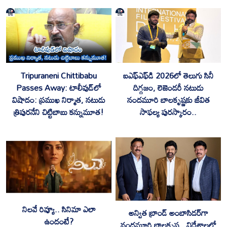
Tripuraneni Chittibabu
ఐఎఫ్‌ఎఫ్‌డి 2026లో తెలుగు సినీ
Passes Away: టాలీవుడ్‌లో
దిగ్గజం, లెజెండరీ నటుడు
విషాదం: ప్రముఖ నిర్మాత, నటుడు
నందమూరి బాలకృష్ణకు జీవిత
త్రిపురనేని చిట్టిబాబు కన్నుమూత!
సాఫల్య పురస్కారం..
నిలవే రివ్యూ.. సినిమా ఎలా
అన్విత బ్రాండ్ అంబాసిడర్‌గా
ఉందంటే?
నందమూరి బాలకృష్ణ.. విదేశాలలో