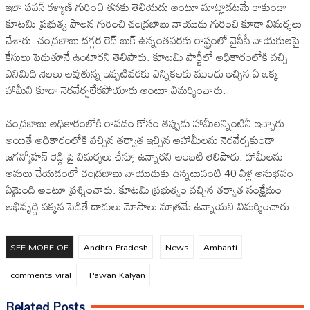
ఇలా పవన్ కళ్యాణ్ గురించి తనకు తెలియదు అంటూ మాట్లాడటమే కాకుండా
కూటమి ప్రభుత్వ పాలన గురించి చంద్రబాబు నాయుడు గురించి కూడా విమర్శలు
చేశారు. చంద్రబాబు దగ్గర రెడ్ బుక్ ఉన్నంతవరకు రాష్ట్రంలో వైసీపీ నాయకులపై
కేసులు పెడుతూనే ఉంటారని తెలిపారు. కూటమి పార్టీలో అధికారంలోకి వచ్చి
ఎనిమిది నెలలు అవుతున్న ఇప్పటివరకు ఎన్నికలకు ముందు ఇచ్చిన ఏ ఒక్క
హామీని కూడా నెరవేర్చలేకపోయారు అంటూ విమర్శించారు.
చంద్రబాబు అధికారంలోకి రావడం కోసం తప్పుడు హామీలన్నింటినీ ఇచ్చారు.
అయితే అధికారంలోకి వచ్చిన తర్వాత ఇచ్చిన అహామీలను నెరవేర్చకుండా
జగన్మోహన్ రెడ్డి పై విమర్శలు చేస్తూ ఉన్నారని అంబటి తెలిపారు. హామీలను
అమలు చేయడంలో చంద్రబాబు నాయుడుకు ఉన్నటువంటి 40 ఏళ్ల అనుభవం
ఏమైంది అంటూ ప్రశ్నించారు. కూటమి ప్రభుత్వం వచ్చిన తర్వాత సంక్షేమం
అభివృద్ధి పక్కన పెడితే దాడులు మోసాలు మాత్రమే ఉన్నాయని విమర్శించారు.
SEE MORE OF
Andhra Pradesh
News
Ambanti
comments viral
Pawan Kalyan
Related Posts