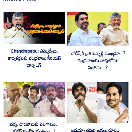
Chandrababu: ఎమ్మెల్యేలు,
లోకేష్ కి బ్రతికున్నోళ్లే ముఖ్యమా..?
కార్యకర్తలకు చంద్రబాబు సీరియస్
చంద్రబాబుకు చావులోనూ
వార్నింగ్
పంతమా..?
వర్మ, దొరబాబుకు చెలగాటం..
‘ఇదయ్యా తమరి అసలు రూపం’…
పవన్ కు ప్రాణసంకటం..!