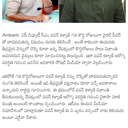
Ambanti: ఏపీ డిప్యూటీ సీఎం పవన్ కళ్యాణ్ గత కొద్ది రోజులుగా వైరల్ ఫీవర్
తో బాధపడుతున్న విషయం మనకు తెలిసిందే . అంతే కాకుండా ఈయనకు
తీవ్రమైన వెన్నులో నొప్పి కూడా ఉన్న నేపథ్యంలో కొద్దిరోజులు పాటు విశ్రాంతి
అవసరమని వైద్యులు కూడా సూచించినట్టు తెలుస్తుంది. ఇలా పవన్ కళ్యాణ్ ఆరోగ్య
పరిస్థితి గురించి జనసేన అధికారక సోషల్ మీడియా ద్వారా వెల్లడించారు.
ఇకపోతే గత కొద్దిరోజులుగా పవన్ కళ్యాణ్ వెన్ను నొప్పితో బాధపడుతున్నారని
సంగతి తెలిసిందే. అయితే ఇది తీవ్రమైతే పక్షవాతం కూడా వచ్చే అవకాశాలు
ఉన్నాయని డాక్టర్లు సూచించారు. ఈ క్రమంలోనే పవన్ కళ్యాణ్ విశ్రాంతి
తీసుకుంటున్న నేపథ్యంలో పవన్ కళ్యాణ్ ఆరోగ్య పరిస్థితి గురించి వైకాపా మాజీ
మంత్రి అంబంటి రాంబాబు స్పందించారు. ఇటీవల ఈయన మీడియా
సమావేశంలో మాట్లాడుతూ పవన్ కళ్యాణ్ కు ఏ జ్వరం వచ్చిందో నాకు తెలియదు
అంటూ ఎద్దేవా చేశారు.