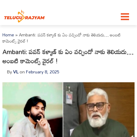
Skip to content
Home
»
Ambanti: పవన్ కళ్యాణ్ కు ఏం వచ్చిందో నాకు తెలియదు… అంబటి
కామెంట్స్ వైరల్ !
Ambanti: పవన్ కళ్యాణ్ కు ఏం వచ్చిందో నాకు తెలియదు…
అంబటి కామెంట్స్ వైరల్ !
By
VL
on
February 8, 2025