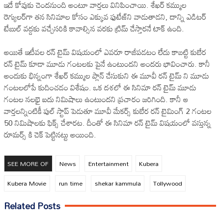
ఇదే కోవుకు చెందనుంది అంటూ వార్తలు వినిపించాయి. శేఖ‌ర్ క‌మ్ముల
రెగ్యుల‌ర్‌గా త‌న సినిమాల కోసం ఎక్కువ ఫుటేజ్‌ని వాడుతాడ‌ని, దాన్ని ఎడిట‌ర్
టేబుల్ వ‌ద్ద‌కు వ‌చ్చేస‌రికి కావాల్సిన వ‌ర‌కు ట్రిమ్ చేస్తార‌నే టాక్ ఉంది.
అయితే ఇటీవ‌ల ర‌న్ టైమ్ విష‌యంలో ఎవ‌రూ రాజీప‌డ‌టం లేదు కాబ‌ట్టి కుబేర‌
ర‌న్ టైమ్ కూడా మూడు గంట‌ల‌కు పైనే ఉంటుంద‌ని అందరు భావించారు. కానీ
అందుకు భిన్నంగా శేఖ‌ర్ క‌మ్ముల ప్లాన్ చేసుకుని ఈ మూవీ ర‌న్ టైమ్‌ ని మూడు
గంట‌ల‌లోపే కుదించ‌డం విశేషం. ఒక ద‌శ‌లో ఈ సినిమా ర‌న్ టైమ్ మూడు
గంట‌ల న‌ల‌భై ఐదు నిమిషాలు ఉంటుంద‌ని ప్ర‌చారం జ‌రిగింది. కానీ ఆ
వార్తలన్నింటికీ పుల్ స్టాప్ పెడుతూ మూవీ మేకర్స్ కుబేర రన్ టైమింగ్ 2 గంటల
50 నిమిషాలకు ఫిక్స్ చేశారట. దీంతో ఈ సినిమా రన్ టైమ్ విషయంలో వస్తున్న
రూమర్స్ కి చెక్ పెట్టినట్టు అయింది.
SEE MORE OF
News
Entertainment
Kubera
Kubera Movie
run time
shekar kammula
Tollywood
Related Posts