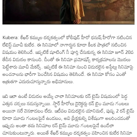
Kubera: శేఖర్ కమ్ముల దర్శకత్వంలో కోలీవుడ్ హీరో ధనుష్ హీరోగా నటించిన
లేటెస్ట్ మూవీ కుబేర. ఈ సినిమాలో నాగార్జున కూడా కీలక పాత్రలో నటించిన
విషయం తెలిసిందే. ఇప్పటికే షూటింగ్ నీ పూర్తి చేసుకున్న ఈ సినిమా జూన్ 20వ
తేదీన విడుదల కానుంది. దీంతో ఈ సినిమా ప్రమోషన్స్ కార్యక్రమాలను మొదలు
పెట్టేశారు మూవీ మేకర్స్. ఇప్పటికే ఈ సినిమా నుంచి విడుదలైన అప్డేట్లు సినిమాపై
అంచనాలను భారీగా పెంచేసిన విషయం తెలిసిందే. ఈ సినిమా కోసం ఎంతో
ఆత్రుతగా ఎదురుచూస్తున్నారు అభిమానులు.
ఇది ఇలా ఉంటే విడుదల అయ్యే చాలా సినిమాలకు రన్ టైమ్ విషయంలో పెద్ద
ఎత్తున చర్చలు నడుస్తున్నాయి. స్టార్ హీరోలు డైరెక్టర్లు రన్ టైం మూడు గంటలు
అయినా సరే వెనకాడటం లేదు. ఇటీవల విడుద‌లైన యానిమ‌ల్‌, పుష్ప 2 ర‌న్ టైమ్
కూడా మూడు గంట‌ల‌పైనే ఉండ‌టం, అవి ప్రేక్ష‌కుల్ని విశేషంగా అల‌రించ‌డంతో
ఇప్పుడు అంతా త‌మ సినిమాల ర‌న్ టైమ్ మూడు గంట‌ల‌పైనే ఉండేలా
చూసుకుంటున్నారు. అయితే శేఖర్ కమ్ముల దర్శకత్వం వహించిన కుబేర సినిమా