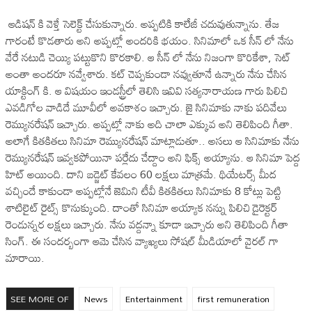
‎ ఆడిషన్ కి వెళ్తే సెలెక్ట్ చేసుకున్నారు. అప్పటికి కాలేజీ చదువుతున్నాను. తేజ
గారంటే కొడతారు అని అప్పట్లో అందరికి భయం. సినిమాలో ఒక సీన్ లో నేను
వేరే నటుడి చెయ్యి పట్టుకొని కొరకాలి. ఆ సీన్ లో నేను నిజంగా కొరికేశా, సెట్
అంతా అందరూ నవ్వేశారు. కట్ చెప్పకుండా నవ్వుతూనే ఉన్నారు నేను చేసిన
యాక్టింగ్ కి. ఆ విషయం ఇండస్ట్రీలో తెలిసి ఇవివి సత్యనారాయణ గారు పిలిచి
ఎవడిగోల వాడిదే మూవీలో అవకాశం ఇచ్చారు. జై సినిమాకు నాకు పదివేలు
రెమ్యునరేషన్ ఇచ్చారు. అప్పట్లో నాకు అది చాలా ఎక్కువ అని తెలిపింది గీతా.
అలాగే కితకితలు సినిమా రెమ్యునరేషన్ మాట్లాడుతూ.. అసలు ఆ సినిమాకు నేను
రెమ్యునరేషన్ ఇవ్వకపోయినా పర్లేదు చేద్దాం అని ఫిక్స్ అయ్యాను. ఆ సినిమా పెద్ద
హిట్ అయింది. దాని బడ్జెట్ కేవలం 60 లక్షలు మాత్రమే. థియేటర్స్ మీద
వచ్చిందే కాకుండా అప్పట్లోనే జెమిని టీవీ కితకితలు సినిమాకు 8 కోట్లు పెట్టి
శాటిలైట్ రైట్స్ కొనుక్కుంది. దాంతో సినిమా అయ్యాక నన్ను పిలిచి డైరెక్టర్
రెండున్నర లక్షలు ఇచ్చారు. నేను వద్దన్నా కూడా ఇచ్చారు అని తెలిపింది గీతా
సింగ్. ఈ సందర్బంగా ఆమె చేసిన వ్యాఖ్యలు సోషల్ మీడియాలో వైరల్ గా
మారాయి.
SEE MORE OF
News
Entertainment
first remuneration