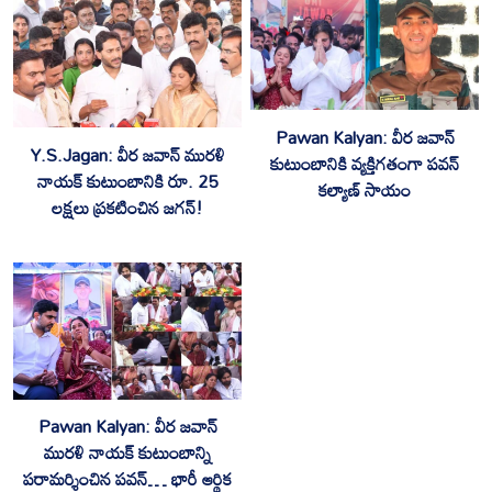
Pawan Kalyan: వీర జవాన్
Y.S.Jagan: వీర జవాన్ మురళి
కుటుంబానికి వ్యక్తిగతంగా పవన్
నాయక్ కుటుంబానికి రూ. 25
కల్యాణ్ సాయం
లక్షలు ప్రకటించిన జగన్!
Pawan Kalyan: వీర జవాన్
మురళి నాయక్ కుటుంబాన్ని
పరామర్శించిన పవన్… భారీ ఆర్థిక