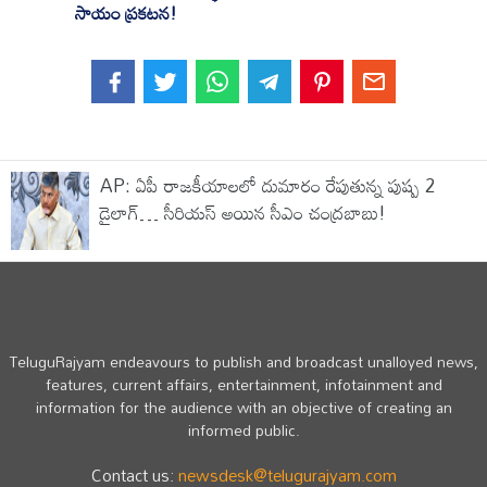
సాయం ప్రకటన!
AP: ఏపీ రాజకీయాలలో దుమారం రేపుతున్న పుష్ప 2
డైలాగ్… సీరియస్ అయిన సీఎం చంద్రబాబు!
TeluguRajyam endeavours to publish and broadcast unalloyed news,
features, current affairs, entertainment, infotainment and
information for the audience with an objective of creating an
informed public.
Contact us:
newsdesk@telugurajyam.com