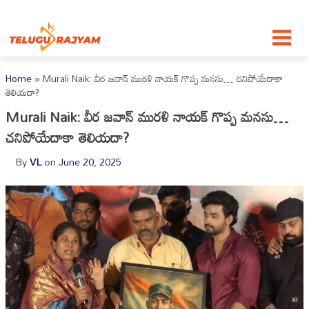
Skip to content
Home
»
Murali Naik: వీర జవాన్ మురళి నాయక్ గొప్ప మనసు… చనిపోయేదాకా
తెలియదా?
Murali Naik: వీర జవాన్ మురళి నాయక్ గొప్ప మనసు…
చనిపోయేదాకా తెలియదా?
By
VL
on
June 20, 2025