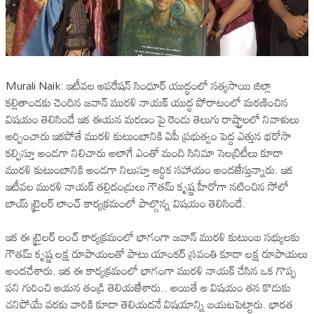
Murali Naik: ఇటీవల ఆపరేషన్ సింధూర్ యుద్ధంలో సత్యసాయి జిల్లా
కల్లితాండకు చెందిన జవాన్ మురళి నాయక్ యుద్ధ పోరాటంలో మరణించిన
విషయం తెలిసిందే ఇక ఈయన మరణం పై రెండు తెలుగు రాష్ట్రాలలో నివాళులు
అర్పించారు ఇకపోతే మురళి కుటుంబానికి ఏపీ ప్రభుత్వం పెద్ద ఎత్తున భరోసా
కల్పిస్తూ అండగా నిలిచారు అలాగే ఎంతో మంది సినిమా సెలబ్రిటీలు కూడా
మురళి కుటుంబానికి అండగా నిలుస్తూ ఆర్థిక సహాయం అందజేస్తున్నారు. ఇక
ఇటీవల మురళి నాయక్ తల్లిదండ్రులు గౌతమ్ కృష్ణ హీరోగా నటించిన సోలో
బాయ్ ట్రైలర్ లాంచ్ కార్యక్రమంలో పాల్గొన్న విషయం తెలిసిందే.
ఇక ఈ ట్రైలర్ లంచ్ కార్యక్రమంలో భాగంగా జవాన్ మురళి కుటుంబ సభ్యులకు
గౌతమ్ కృష్ణ లక్ష రూపాయలతో పాటు యాంకర్ స్రవంతి కూడా లక్ష రూపాయలు
అందచేశారు. ఇక ఈ కార్యక్రమంలో భాగంగా మురళి నాయక్ చేసిన ఒక గొప్ప
పని గురించి ఆయన తండ్రి తెలియజేశారు.. అయితే ఆ విషయం తన కొడుకు
చనిపోయే వరకు వారికి కూడా తెలియదనే విషయాన్ని బయటపెట్టారు. భారత