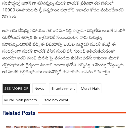
సరిహద్దుల్లో జవాన్ గా పనిచేస్తున్న మురళి నాయక్ ప్రతినెలా తన జీతంలో
10000 రూపాయలను శ్రీ సత్యసాయి జిల్లాలోని అనాథల కోసం పంపించేవారని
తెలిపారు.
ఇలా తను చేస్తున్న సహాయం గురించి మా వద్ద ఎప్పుడూ చెప్పలేదు అయితే మురళి
చనిపోయిన తర్వాత ఈ ఆశ్రమానికి సంబంధించిన వారు మమ్మల్ని
పరామర్శించడానికి వచ్చి ఈ విషయాన్ని బయట పెట్టారని మురళి తండ్రి ఈ
సందర్భంగా మురళి నాయక్ చేసిన మంచి పని గురించి తెలియజేయడంతో
అందరూ అతని మంచి మనసు పై ప్రశంసలు కురిపించడమే కాకుండా మురళి
తల్లిదండ్రులకు ధైర్యంగా ఉండాలి అంటూ భరోసా కల్పిస్తూ కామెంట్లు చేస్తున్నారు.
ఇక మురళి తల్లిదండ్రులకు ఆయనొక్కడే కుమారుడు కావడం గమనార్హం.
SEE MORE OF
News
Entertainment
Murali Naik
Murali Naik parents
solo boy event
Related Posts