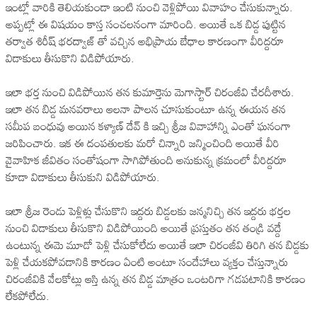
ఇంట్లో వారికి తెలియకుండా ఇంటి నుంచి వెళ్లిపోయి వివాహం చేసుకున్నారు.
అప్పట్లో ఈ విషయం కాస్త సంచలనంగా మారింది. అయితే ఒక బిడ్డ పుట్టిన
తర్వాత శిరీష్ భరద్వాజ్ తో వచ్చిన అభిప్రాయ బేధాల కారణంగా వీరిద్దరూ
విడాకులు తీసుకొని విడిపోయారు.
ఇలా భర్త నుంచి విడిపోయిన తన కుమార్తెను మెగాస్టార్ చిరంజీవి చేరదీశారు.
ఇలా తన బిడ్డ మనవరాలు ఆలనా పాలన చూసుకుంటూ ఉన్న ఈయన తన
సమీప బంధువు అయిన కళ్యాణ్ దేవ్ కి ఇచ్చి శ్రీజ వివాహాన్ని ఎంతో ఘనంగా
జరిపించారు. ఇక ఈ దంపతులకు మరో చిన్నారి జన్మించింది అయితే వీరి
వైవాహిక జీవితం సంతోషంగా సాగిపోతుంది అనుకున్న క్రమంలో వీరిద్దరూ
కూడా విడాకులు తీసుకుని విడిపోయారు.
ఇలా శ్రీజ రెండు పెళ్లిళ్లు చేసుకొని ఇద్దరు బిడ్డలకు జన్మనిచ్చి తన ఇద్దరు భర్తల
నుంచి విడాకులు తీసుకొని విడిపోయింది అయితే ప్రస్తుతం తన తండ్రి వద్దే
ఉంటున్న ఈమె మూడో పెళ్లి చేసుకోలేదు అయితే ఇలా చిరంజీవి తిరిగి తన బిడ్డకు
పెళ్లి చేయకపోవడానికి కారణం ఏంటి అంటూ సందేహాలు వ్యక్తం చేస్తున్నారు
చిరంజీవికి వేలకోట్లు ఆస్తి ఉన్న తన బిడ్డ మాత్రం ఒంటరిగా గడపటానికి కారణం
లేకపోలేదు.