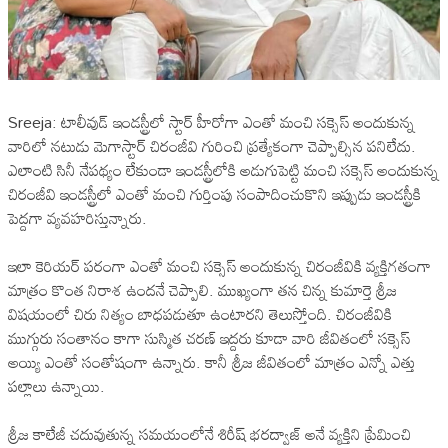
Sreeja: టాలీవుడ్ ఇండస్ట్రీలో స్టార్ హీరోగా ఎంతో మంచి సక్సెస్ అందుకున్న
వారిలో నటుడు మెగాస్టార్ చిరంజీవి గురించి ప్రత్యేకంగా చెప్పాల్సిన పనిలేదు.
ఎలాంటి సినీ నేపథ్యం లేకుండా ఇండస్ట్రీలోకి అడుగుపెట్టి మంచి సక్సెస్ అందుకున్న
చిరంజీవి ఇండస్ట్రీలో ఎంతో మంచి గుర్తింపు సంపాదించుకొని ఇప్పుడు ఇండస్ట్రీకి
పెద్దగా వ్యవహరిస్తున్నారు.
ఇలా కెరియర్ పరంగా ఎంతో మంచి సక్సెస్ అందుకున్న చిరంజీవికి వ్యక్తిగతంగా
మాత్రం కొంత నిరాశ ఉందనే చెప్పాలి. ముఖ్యంగా తన చిన్న కుమార్తె శ్రీజ
విషయంలో చిరు నిత్యం బాధపడుతూ ఉంటారని తెలుస్తోంది. చిరంజీవికి
ముగ్గురు సంతానం కాగా సుస్మిత చరణ్ ఇద్దరు కూడా వారి జీవితంలో సక్సెస్
అయ్యి ఎంతో సంతోషంగా ఉన్నారు. కానీ శ్రీజ జీవితంలో మాత్రం ఎన్నో ఎత్తు
పల్లాలు ఉన్నాయి.
శ్రీజ కాలేజీ చదువుతున్న సమయంలోనే శిరీష్ భరద్వాజ్ అనే వ్యక్తిని ప్రేమించి