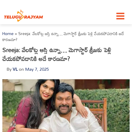
Skip to content
Home
»
Sreeja: వేలకోట్ల ఆస్తి ఉన్నా… మెగాస్టార్ శ్రీజకు పెళ్లి చేయకపోవడానికి అదే
కారణమా?
Sreeja: వేలకోట్ల ఆస్తి ఉన్నా… మెగాస్టార్ శ్రీజకు పెళ్లి
చేయకపోవడానికి అదే కారణమా?
By
VL
on
May 7, 2025