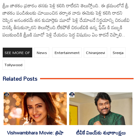
శ్రీజ జాతకం ప్రకారం తనకు పెళ్లి కలిసి రాలేదని తెలుస్తోంది. ఈ క్రమంలోనే శ్రీ
జాతకం పండితులకు చూయించిన తర్వాత వారు ఈమెకు పెళ్లి కలిసి రాదని
చెప్పిన అనంతరమే తన కుమార్తెకు మూడో పెళ్లి చేయాలనే నిర్ణయాన్ని చిరంజీవి
వెనక్కి తీసుకున్నారని తెలుస్తోంది.లేకపోతే చిరంజీవికి ఉన్న ఫేమ్ కి డబ్బుకి
పలుకుబడికి శ్రీజకి మూడో పెళ్లి చేయడం పెద్ద విషయం ఏం కాదనే చెప్పాలి..
SEE MORE OF
News
Entertainment
Chiranjeevi
Sreeja
Tollywood
Related Posts
టీవీకే విజయ్‌కు శుభాకాంక్షలు
Vishwambhara Movie: త్రిషా