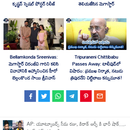
తెలియజేసిన మెగాస్టార్
కృష్ణన్‌ స్పెషల్ పోస్టర్ రిలీజ్
Bellamkonda Sreenivas:
Tripuraneni Chittibabu
మెగాస్టార్ చిరంజీవి గారిని కలిసి
Passes Away: టాలీవుడ్‌లో
వివాహానికి ఆహ్వానించిన హీరో
విషాదం: ప్రముఖ నిర్మాత, నటుడు
బెల్లంకొండ సాయి శ్రీనివాస్
త్రిపురనేని చిట్టిబాబు కన్నుమూత!
AP: యూట్యూబర్స్ సీమ రజు, కిరాక్ ఆర్పీ కి భారీ షాక్….