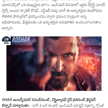
యూనివర్స్‌లో ఒక ముఖ్యమైన భాగం. ఇండియన్ సినిమాలో ఇద్దరు బిగ్గెస్ట్ సూపర్
స్టార్స్ అయిన హృతిక్ రోషన్, ఎన్టీఆర్ మధ్య జరిగే ఈ అద్భుతమైన తలపోరును
IMAX ఫార్మాట్‌లో ప్రదర్శించడం ద్వారా ప్రపంచ వ్యాప్తంగా ఉన్న
అభిమానులకు, ప్రేక్షకులకు ఒక అద్భుతమైన అనుభూతిని అందించగలగుతాం’
అన్నారు.
IMAX ఇంటర్నేషనల్ డెవలప్‌మెంట్, డిస్ట్రిబ్యూషన్ వైస్ ప్రెసిడెంట్ క్రిస్టఫర్
టిల్ల్మాన్ మాట్లాడుతూ,
“వార్ 2 అనే ఈ భారీ ఇండియన్ యాక్షన్ చిత్రాన్ని గ్లోబల్