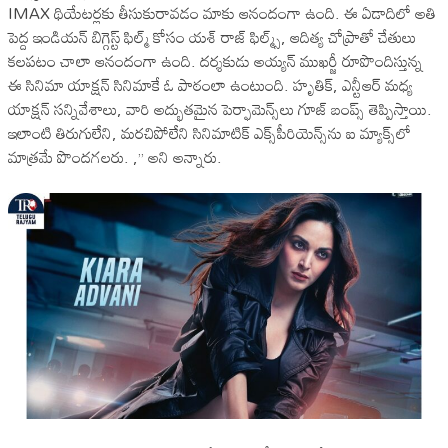
IMAX థియేటర్లకు తీసుకురావడం మాకు ఆనందంగా ఉంది. ఈ ఏడాదిలో అతి
పెద్ద ఇండియన్ బిగ్గెస్ట్ ఫిల్మ్ కోసం యశ్ రాజ్ ఫిల్మ్స్, ఆదిత్య చోప్రాతో చేతులు
కలపటం చాలా ఆనందంగా ఉంది. దర్శకుడు అయ్యన్ ముఖర్జీ రూపొందిస్తున్న
ఈ సినిమా యాక్షన్ సినిమాకే ఓ పాఠంలా ఉంటుంది. హృతిక్, ఎన్టీఆర్ మధ్య
యాక్షన్ సన్నివేశాలు, వారి అద్భుతమైన పెర్ఫామెన్స్‌లు గూజ్ బంప్స్ తెప్పిస్తాయి.
ఇలాంటి తిరుగులేని, మరచిపోలేని సినిమాటిక్ ఎక్స్‌పీరియెన్స్‌ను ఐ మ్యాక్స్‌లో
మాత్రమే పొందగలరు. ,” అని అన్నారు.