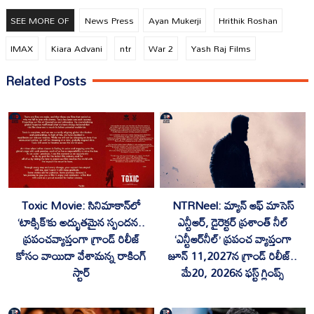
SEE MORE OF
News Press
Ayan Mukerji
Hrithik Roshan
IMAX
Kiara Advani
ntr
War 2
Yash Raj Films
Related Posts
Toxic Movie: సినిమాకాన్‌లో
NTRNeel: మ్యాన్ ఆఫ్ మాసెస్
‘టాక్సిక్’కు అద్భుతమైన స్పందన..
ఎన్టీఆర్‌, డైరెక్ట‌ర్ ప్ర‌శాంత్ నీల్‌
ప్రపంచవ్యాప్తంగా గ్రాండ్ రిలీజ్
‘ఎన్టీఆర్‌నీల్‌’ ప్ర‌పంచ వ్యాప్తంగా
కోసం వాయిదా వేశామన్న రాకింగ్
జూన్ 11,2027న‌ గ్రాండ్ రిలీజ్‌..
స్టార్
మే20, 2026న ఫ‌స్ట్ గ్లింప్స్‌