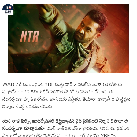
WAR 2 కి సంబంధించి YRF సంస్థ వార్ 2 రిలీజ్‌కు ఇంకా 50 రోజులు
మాత్రమే ఉందని తెలియజేసే సరికొత్త పోస్టర్‌ను విడుదల చేసింది. ఈ
సందర్భంగా హృతిక్ రోషన్, జూనియర్ ఎన్టీఆర్, కియారా అద్వానీ ల పోస్టర్లను
నిర్మాణ సంస్థ విడుదల చేసింది.
యశ్ రాజ్ ఫిల్మ్స్ ఇంటర్నేషనల్ డిస్ట్రిబ్యూషన్ వైస్ ప్రెసిడెంట్ నెల్సన్ డిసౌజా ఈ
సందర్భంగా మాట్లాడుతూ
‘యశ్ రాజ్ ఫిలింస్‌గా భారతీయ సినిమాను ప్రపంచ
స్థాయిలో ముందుకు తీసుకెళ్లడమే మా లక్ష్యం. వార్ 2 అనేది YRF స్పై