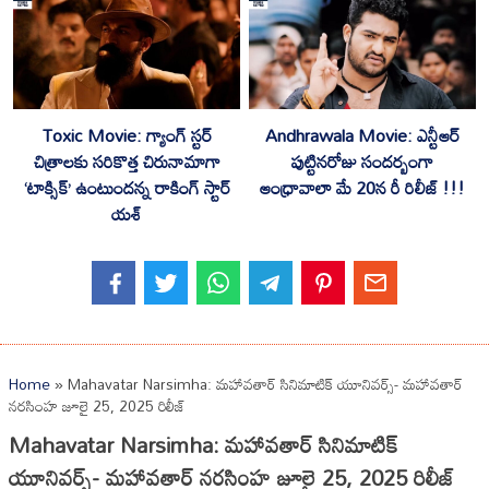
Toxic Movie: గ్యాంగ్ స్టర్
Andhrawala Movie: ఎన్టీఆర్
చిత్రాలకు సరికొత్త చిరునామాగా
పుట్టినరోజు సందర్బంగా
‘టాక్సిక్’ ఉంటుందన్న రాకింగ్ స్టార్
ఆంధ్రావాలా మే 20న రీ రిలీజ్ !!!
యశ్