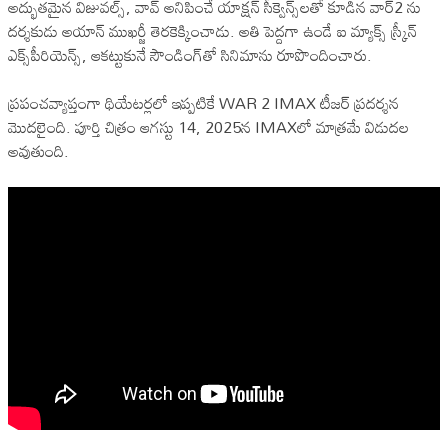
అద్భుతమైన విజువల్స్, వావ్ అనిపించే యాక్షన్ సీక్వెన్స్‌లతో కూడిన వార్2 ను
దర్శకుడు అయాన్ ముఖర్జీ తెరకెక్కించాడు. అతి పెద్దగా ఉండే ఐ మ్యాక్స్ స్క్రీన్
ఎక్స్‌పీరియెన్స్, ఆకట్టుకునే సౌండింగ్‌తో సినిమాను రూపొందించారు.
ప్రపంచవ్యాప్తంగా థియేటర్లలో ఇప్పటికే WAR 2 IMAX టీజర్ ప్రదర్శన
మొదలైంది. పూర్తి చిత్రం ఆగస్టు 14, 2025న IMAXలో మాత్రమే విడుదల
అవుతుంది.