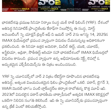
భారతదేశపు ప్రముఖ సినిమా నిర్మాణ సంస్థ యశ్ రాజ్ ఫిలింస్ (YRF). దేశంలో
అతిపెద్ద సినిమాటిక్ ఫ్రాంచైజీలకు కేరాఫ్‌గా నిలుస్తోన్న ఈ సంస్థ, మోస్ట్
అవెయిటింగ్ స్పై యాక్షన్ థ్రిల్లర్‌ ఆఫ్ ది ఇయర్ ‘వార్ 2’ను ఆగస్టు 14, 2025న
IMAX థియేటర్లలో ప్రపంచ వ్యాప్తంగా విడుదల చేయనున్నట్లు అధికారికంగా
ప్రకటించింది. ఈ సినిమా ఉత్తర అమెరికా, మిడిల్ ఈస్ట్, యుకె, యూరప్,
ఆస్ట్రేలియా, ఆఫ్రికా, సౌతీఈస్ట్ ఆసియా సహా భారతదేశంలో IMAX థియేటర్లలో
విడుదల కానుంది. ప్రపంచ వ్యాప్తంగా ఉన్న అభిమానులకు నెక్ట్స్ లెవల్లో ఓ
అద్భుతమైన ఎక్స్‌పీరియెన్స్‌ను ఈ చిత్రం అందించనుంది.
YRF స్పై యూనివర్స్‌లో వార్ 2 చిత్రం లేటెస్ట్‌గా రూపొందిన భారతదేశపు
అతిపెద్ద, అత్యంత విజయవంతమైన ఫిలిం ఫ్రాంచైజీలలో ఒకటి. పఠాన్, టైగర్ 3,
WAR మొదటి భాగం వంటి బ్లాక్‌బస్టర్‌ల తర్వాత రాబోతున్న కొత్త మూవీ ఇది.
2023లో విడుదలైన పఠాన్ భారతీయ బాక్సాఫీసులో అత్యధిక IMAX కలెక్షన్లలో
ఒకటిగా నిలిచిన సంగతి తెలిసిందే. ఇది ఈ స్పై యూనివర్స్‌కు ప్రపంచవ్యాప్తంగా
ఉన్న క్రేజ్ ఏంటో తెలియజేస్తోంది.