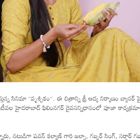
్న సినిమా “వృశ్చికం”. ఈ చిత్రాన్ని శ్రీ ఆద్య నిర్మాణం బ్యానర్ ప
రు. ఇటీవల హైదరాబాద్ ఫిలింనగర్ దైవసన్నిధానంలో పూజా కార్యక్ర
ారు, నటుడిగా పవన్ కల్యాణ్ గారి జల్సా, గబ్బర్ సింగ్, సర్దార్ గబ్