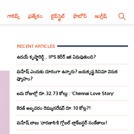
గాసిప్స్
ప్రత్యేకం
లైప్‌స్టైల్‌
ఫొటోస్
ఇంగ్లీష్
RECENT ARTICLES
ఉదయ్ కృష్ణారెడ్డి.. IPS కెరీర్ ఇక ఏమవుతుంది?
మహేష్ ఎందుకు దూరంగా ఉన్నారు? జయకృష్ణ సినిమా వెనుక
వ్యూహం?
ఐదు రోజుల్లో రూ.32.73 కోట్లు : ‘Chennai Love Story’
కిరణ్ అబ్బవరం రెమ్యునరేషన్ రూ.10 కోట్ల?!
మహేష్ బాబు ‘వారణాసి’కి గ్లోబల్ బ్లాక్‌బస్టర్ సంకేతాలు!