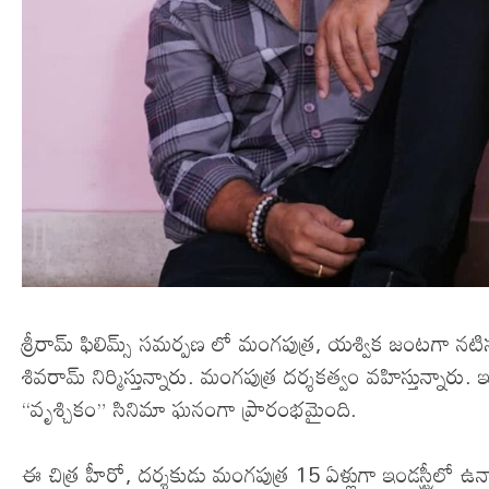
శ్రీరామ్ ఫిలిమ్స్ సమర్పణ లో మంగపుత్ర, యశ్విక జంటగా నటిస్తున
శివరామ్ నిర్మిస్తున్నారు. మంగపుత్ర దర్శకత్వం వహిస్తున్నా
“వృశ్చికం” సినిమా ఘనంగా ప్రారంభమైంది.
ఈ చిత్ర హీరో, దర్శకుడు మంగపుత్ర 15 ఏళ్లుగా ఇండస్ట్రీలో ఉన్న