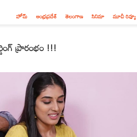
హోమ్
ఆంధ్ర‌ప్ర‌దేశ్‌
తెలంగాణ‌
సినిమా
మూవీ రివ్యూ
డింగ్ ప్రారంభం !!!