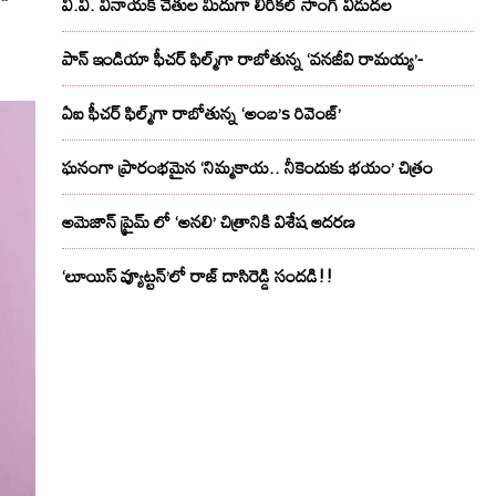
వి.వి. వినాయక్ చేతుల మీదుగా లిరికల్ సాంగ్ విడుదల
పాన్ ఇండియా ఫీచర్ ఫిల్మ్‌గా రాబోతున్న ‘వనజీవి రామయ్య’-
ఏఐ ఫీచర్ ఫిల్మ్‌గా రాబోతున్న ‘అంబ’s రివెంజ్’
ఘనంగా ప్రారంభమైన ‘నిమ్మకాయ.. నీకెందుకు భయం’ చిత్రం
అమెజాన్ ప్రైమ్ లో ‘అనలి’ చిత్రానికి విశేష ఆదరణ
‘లూయిస్ వ్యూట్టన్’లో రాజ్ దాసిరెడ్డి సందడి!!