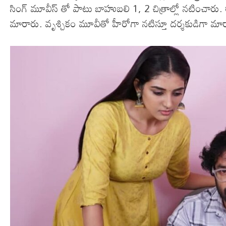
సింగ్ మూవీస్ తో పాటు బాహుబలి 1, 2 చిత్రాల్లో నటించారు.
మారారు. వృశ్చికం మూవీతో హీరోగా నటిస్తూ దర్శకుడిగా మా