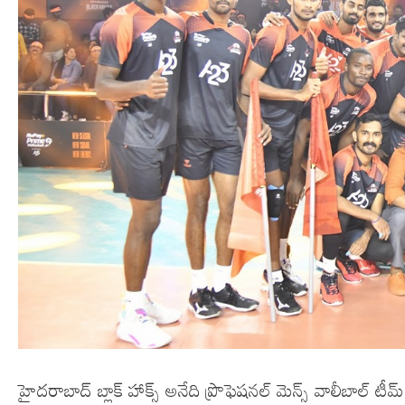
హైదరాబాద్‌ బ్లాక్‌ హాక్స్‌ అనేది ప్రొఫెషనల్‌ మెన్స్‌ వాలీబాల