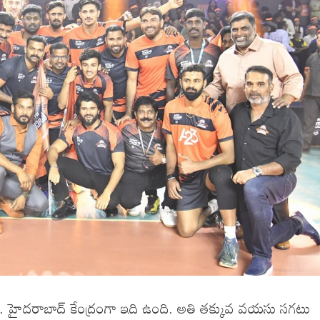
్‌ టీమ్‌. హైదరాబాద్‌ కేంద్రంగా ఇది ఉంది. అతి తక్కువ వయసు సగటు