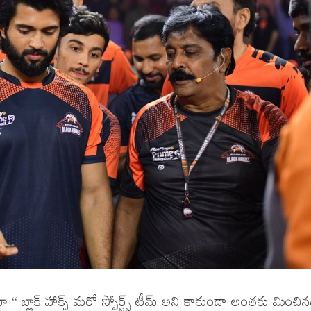
బ్లాక్‌ హాక్స్‌ మరో స్పోర్ట్స్‌ టీమ్‌ అని కాకుండా అంతకు మించిన