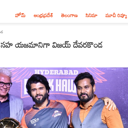
హోమ్
ఆంధ్ర‌ప్ర‌దేశ్‌
తెలంగాణ‌
సినిమా
మూవీ రివ్యూ
ొండ
్‌” కు సహ యజమానిగా విజయ్‌ దేవరకొండ