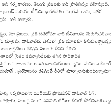
ది గర్వ కారణం. తెలుగు ప్రజలకు ఇది ప్రాతినిధ్యం వహిస్తుంది.
. మా బ్రాండ్‌ మరియు టీమ్‌ను భారతదేశం మాత్రమే కాదు, ఇతర
తాను’’ అని అన్నారు.
 లక్ష్యం, మా ప్రజలు. ప్రతి దశలోనూ వారి జీవితాలను మెరుగుపరచా
ఆరంభం మాత్రమే. వాలీబాల్‌ను దేశంలో ప్రతి మూలకూ తీసుకువెళ్లాలన్నద
్ధాయిల అథ్లెటిజం కలిగిన ప్రజలకు దీనిని చేరువ
ంతాలలో సైతం కమ్యూనిటీలకు తగిన సాధికారిత
మైన అవకాశాలనూ అందించాలనుకుంటున్నాము. మేము వాలీబాల్
యపడుతూనే , ప్రయోజనం కలిగించే రీతిలో మార్చాలనుకుంటున్నాము’
ాజమాన్య నిర్వహణలోని ఇండియన్‌ ప్రొఫెషనల్‌ వాలీబాల్‌ లీగ్‌.
ై, బెంగళూరు, ముంబై నుంచి ఎనిమిది టీమ్‌లు దీనిలో పోటీపడుతున్న