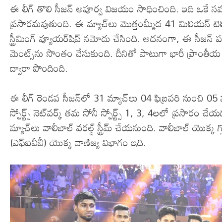
ఈ లీగ్‌ తొలి సీజన్‌ అపూర్వ విజయం సాధించింది. ఇది ఒక
ప్రసారమవుతుంది. ఈ మ్యాచ్‌లు మొత్తంమ్మీద 41 మిలియన్‌ టె
స్ట్రీమింగ్‌ వ్యూయర్‌షిప్‌ నమోదు చేసింది. అదనంగా, ఈ సీజన్‌ పలు 
మెంట్స్‌ను సొంతం చేసుకుంది. దీనితో పాటుగా భారీ ప్రాంతీయ క
ద్వారా పొందింది.
ఈ లీగ్‌ రెండవ సీజన్‌లో 31 మ్యాచ్‌లు 04 ఫిబ్రవరి నుంచి 05
స్పోర్ట్స్‌ నెట్‌వర్క్‌ తమ సోనీ స్పోర్ట్స్‌ 1, 3, 4లలో ప్రసార
మ్యాచ్‌లు వాలీబాల్‌ వరల్డ్‌ స్ట్రీమ్‌ చేయనుంది. వాలీబాల్‌ యొక్క 
(ఎఫ్‌ఐవీబీ) యొక్క వాణిజ్య విభాగం ఇది.