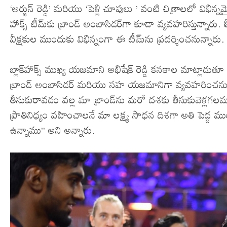
‘అర్జున్‌ రెడ్డి’ మరియు ‘పెళ్లి చూపులు ’ వంటి చిత్రాలలో విభిన్న
హాక్స్‌ టీమ్‌కు బ్రాండ్‌ అంబాసిడర్‌గా కూడా వ్యవహరిస్తున్
వీక్షకుల ముందుకు విభిన్నంగా ఈ టీమ్‌ను ప్రదర్శించనున్నారు.
బ్లాక్‌హాక్స్‌ ముఖ్య యజమాని అభిషేక్‌ రెడ్డి కనకాల మాట్
బ్రాండ్‌ అంబాసిడర్‌ మరియు సహ యజమానిగా వ్యవహరించన
తీసుకురావడం వల్ల మా బ్రాండ్‌ను మరో దశకు తీసుకువెళ్లగలము. 
ప్రాతినిధ్యం వహించాలనే మా లక్ష్య సాధన దిశగా అతి పెద్
ఉన్నాము’’ అని అన్నారు.