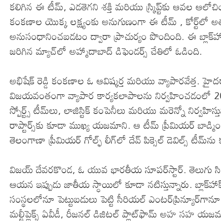
కలిగిన ఈ టీమ్‌, ఎడతెగని శక్తి మరియు స్ర్కిప్ట్‌కు ఆవల ఆలో
కంకణాల యొక్క లక్ష్యంకు అనుగుణంగా ఈ టీమ్‌ , కోర్ట్‌లో అ
అనుసంధానించబడటం ద్వారా ప్రాచుర్యం పొందింది. ఈ బ్లాక్‌హాక్స్
జరిగిన మ్యాచ్‌లో అహ్మాదాబాద్‌ డిఫెండర్స్‌ చేతిలో ఓడింది.
అభిషేక్‌ రెడ్డి కంకణాల ఓ ఆవిష్కర్త మరియు వ్యాపారవేత్త. 
విజయవంతంగా వ్యాపార కార్యకలాపాలను నిర్వహించడంలో
స్పోర్ట్స్‌ టీమ్‌లు, లాజిస్టిక్‌ కంపెనీలు మరియు మరెన్నో నిర్వ
రాప్టార్స్‌కు కూడా ముఖ్య యజమాని. ఆ టీమ్‌ ప్రీమియర్‌ బాడ్మింట
తెలంగాణా ప్రీమియర్‌ గోల్ఫ్‌ లీగ్‌లో దేవ్‌ పిక్సెల్‌ డెవిల్స్‌ 
విజయ్‌ దేవరకొండ, ఓ యువ భారతీయ సూపర్‌స్టార్‌. తెలుగు
ఆయన ఇప్పుడు జాతీయ స్ధాయిలో కూడా నటిస్తున్నారు. బ్లాక్
సంస్థలలోనూ పెట్టుబడులు పెట్టి సీరియల్‌ ఎంటర్‌ప్రిన్యూర్‌గానూ న
మల్టీప్లెక్స్‌ ఏవీడీ, రీజనల్‌ డిజిటల్‌ ప్లాట్‌ఫామ్‌ అహ సహ యజ