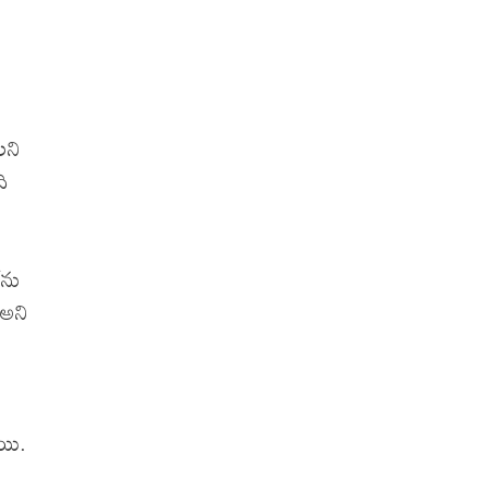
లని
ి
‌ను
’అని
ాయి.