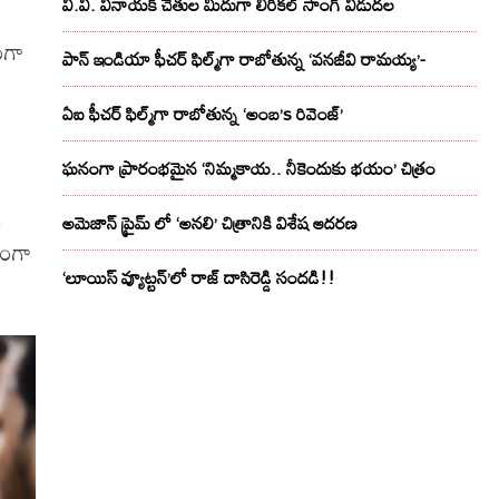
వి.వి. వినాయక్ చేతుల మీదుగా లిరికల్ సాంగ్ విడుదల
ంగా
పాన్ ఇండియా ఫీచర్ ఫిల్మ్‌గా రాబోతున్న ‘వనజీవి రామయ్య’-
ఏఐ ఫీచర్ ఫిల్మ్‌గా రాబోతున్న ‘అంబ’s రివెంజ్’
ఘనంగా ప్రారంభమైన ‘నిమ్మకాయ.. నీకెందుకు భయం’ చిత్రం
ి
అమెజాన్ ప్రైమ్ లో ‘అనలి’ చిత్రానికి విశేష ఆదరణ
షంగా
‘లూయిస్ వ్యూట్టన్’లో రాజ్ దాసిరెడ్డి సందడి!!