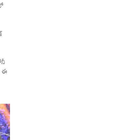
లో
్‌
ోనీ
గా ఈ