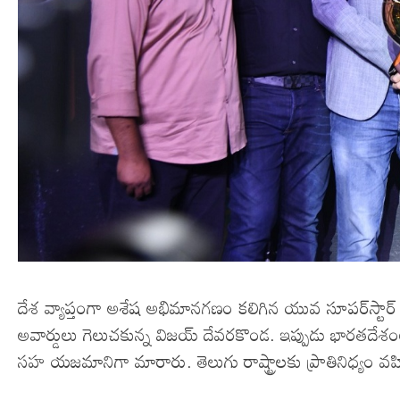
దేశ వ్యాప్తంగా అశేష అభిమానగణం కలిగిన యువ సూపర్‌స్టార్‌ , 
అవార్డులు గెలుచకున్న విజయ్‌ దేవరకొండ. ఇప్పుడు భారతదేశంలో 
సహ యజమానిగా మారారు. తెలుగు రాష్ట్రాలకు ప్రాతినిధ్యం వహిస్తున