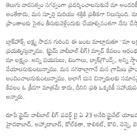
తెలుగు వారసత్వం సగర్వంగా ప్రదర్శించాలనుకునే మా అందరికీ ఇ
అంతేకాదు, మన స్ఫూర్తి మరియు శక్తికి ప్రతీకగా నిలుస్తుంది
ప్రాంతాలకు సైతం తీసుకువెళ్లేందుకు చేయాల్సినంతగా నేను చేస్
బ్లాక్‌హాక్స్‌ లక్ష్య సాధన గురించి ఈ జంట మాట్లాడుతూ ‘‘మా
ప్రయత్నిస్తున్నాము. (ప్రైమ్‌ వాలీబాల్‌ లీగ్‌) మ్యాచ్‌ కేవలం 
మా లక్ష్యం. అన్ని వయసులు, లింగాలు, బ్యాక్‌గ్రౌండ్స్‌, అన్ని స
చేయాలనుకుంటున్నాము. మన నగరాల్లాగానే మన గ్రామీణ ప్రా
అందించాలనుకుంటున్నాము. అలాగే మన చిన్నారులకు సమాన
కేవలం ఓ క్రీడగా మాత్రమే కాదు, దీనిని ప్రతి ఒక్కరికీ సహా
అన్నారు.
రూపే ప్రైమ్‌ వాలీబాల్‌ లీగ్‌ పవర్డ్‌ బై ఏ 23 అనేది ప్రైవేట్‌ య
హైదరాబాద్‌, అహ్మాదాబాద్‌, కోల్‌కతా, కాలికట్‌, కొచి, చెన్న