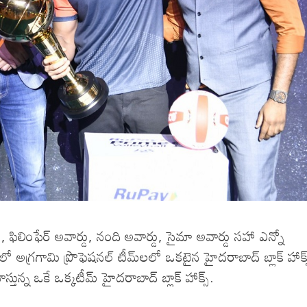
ఫిలింఫేర్‌ అవార్డు, నంది అవార్డు, సైమా అవార్డు సహా ఎన్నో
అగ్రగామి ప్రొఫెషనల్‌ టీమ్‌లలో ఒకటైన హైదరాబాద్‌ బ్లాక్‌ హాక్స్
్న ఒకే ఒక్కటీమ్‌ హైదరాబాద్‌ బ్లాక్‌ హాక్స్‌.