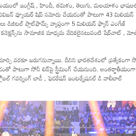
ే సమయంలో ఇంగ్లీష్‌ , హిందీ, తమిళం, తెలుగు, మలయాళం భాషల
లివిజన్‌ వ్యూయర్‌ షిప్‌ నమోదు చేయడంతో పాటుగా 43 మిలియన్‌
డిజిటల్‌ ప్లాట్‌ఫామ్స్‌ వ్యాప్తంగా 5 మిలియన్‌ ఫ్యాన్‌ ఎంగేజ్‌
నెక్షన్స్‌ను సామాజిక మాధ్యమ వేదికలైనటువంటి షేర్‌చాట్‌ , మోజ
 మార్చి వరకూ జరుగనున్నాయి. దీనిని భారతదేశంలో ప్రత్యేకంగా స
ం చేయడంతో పాటుగా సోనీ లివ్‌పై స్ట్రీమింగ్‌ చేయనుంది. అంతర్జాతీయం
గ్లోబల్‌ గవర్నింగ్‌ బాడీ , ఫెడరేషన్‌ ఇంటర్నేషనల్‌ డి వాలీబాల్‌