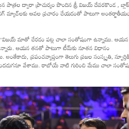
మైన పాత్రల ద్వారా ప్రాచుర్యం పొందిన శ్రీ విజయ్‌ దేవరకొండ , బ్లాక్‌
నారు. లీగ్‌ మ్యాచ్‌లకు ఆవల ప్రచారం చేయడంతో పాటుగా అంతర్జాతీయ
లాడుతూ ‘‘విజయ్‌ మాతో చేరడం పట్ల చాలా సంతోషంగా ఉన్నాము. ఆయన
ున్నారు. ఆయన తనతో పాటుగా టీమ్‌కు నూతన విధానం
అంతేకాదు, ప్రపంచవ్యాప్తంగా తెలుగు ప్రజల సంస్కృతి, స్ఫూర్తిక
ద ముందడుగనూ వేశాము. రాబోయే వాటి గురించి మేము చాలా సంతో