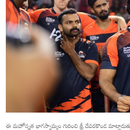
ఈ మహోన్నత భాగస్వామ్యం గురించి శ్రీ దేవరకొండ మాట్లాడుతూ ‘‘ 