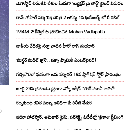
మెగాస్టార్ చిరంజీవి చేతుల మీదుగా ‘అబ్జెక్ష‌న్ మై లార్డ్‌’ ట్రైల‌ర్ విడుద‌ల
రామ్ గోపాల్ వర్మ ‘రక్త చరిత్ర 2 ఆగష్టు 1న థియేటర్స్ లో రీ రిలీజ్
‘M4M-2’ సీక్వెల్‌ను ప్రకటించిన Mohan Vadlapatla
జాతీయ వేదికపై సత్తా చాటిన హీరో రాగ్ మయూర్‌
‘మిస్టర్ మిడిల్ క్లాస్’.. పక్కా ఫ్యామిలీ ఎంటర్‌టైనర్!
గచ్చిబౌలిలో ఘనంగా అను ఫర్నిచర్ 19వ ఫ్లాగ్‌షిప్ స్టోర్ ప్రారంభం
జూలై 24న ప్రపంచవ్యాప్తంగా ఎస్కే బషీద్‌ హారర్ మూవీ ‘అమెన్’
కల్వకుంట్ల కవిత ముఖ్య అతిథిగా ప్రీ రిలీజ్ వేడుక
‌
జియో హాట్‌స్టార్, అమెజాన్ ప్రైమ్, సన్‌నెక్ట్స్ ఓటీటీల్లో ‘త్రికాల’ స్ట్రీమింగ్