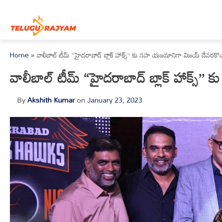
Skip to content
Home
»
వాలీబాల్ టీమ్ “హైదరాబాద్‌ బ్లాక్‌ హాక్స్‌” కు సహ యజమానిగా విజయ్‌ దేవరక
వాలీబాల్ టీమ్ “హైదరాబాద్‌ బ్లాక్‌ హాక్స
By
Akshith Kumar
on
January 23, 2023