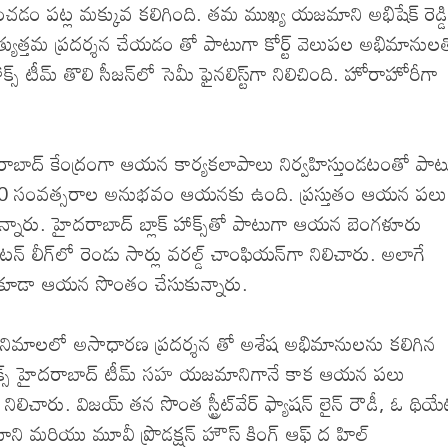
చించడం పట్ల మక్కువ కలిగింది. తమ ముఖ్య యజమాని అభిషేక్‌ రెడ్డి
త్యుత్తమ ప్రదర్శన చేయడం తో పాటుగా కోర్ట్‌ వెలుపల అభిమానుల
‌ టీమ్‌ తొలి సీజన్‌లో సెమీ ఫైనలిస్ట్‌గా నిలిచింది. హోరాహోరీగా
హైదరాబాద్‌ కేంద్రంగా ఆయన కార్యకలాపాలు నిర్వహిస్తుండటంతో పాట
 20 సంవత్సరాల అనుభవం ఆయనకు ఉంది. ప్రస్తుతం ఆయన పలు
హిస్తున్నారు. హైదరాబాద్‌ బ్లాక్‌ హాక్స్‌తో పాటుగా ఆయన బెంగళూరు
న్‌ లీగ్‌లో రెండు సార్లు వరల్డ్‌ చాంఫియన్‌గా నిలిచారు. అలాగే
టీమ్‌ను కూడా ఆయన సొంతం చేసుకున్నారు.
 సినిమాలలో అసాధారణ ప్రదర్శన తో అశేష అభిమానులను కలిగిన
‌హాక్స్‌ హైదరాబాద్‌ టీమ్‌ సహ యజమానిగానే కాక ఆయన పలు
ిలిచారు. విజయ్‌ తన సొంత స్ట్రీట్‌వేర్‌ ఫ్యాషన్‌ లైన్‌ రౌడీ, ఓ థియే
మాని మరియు మూవీ ప్రొడక్షన్‌ హౌస్‌ కింగ్‌ ఆఫ్‌ ద హిల్‌