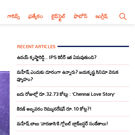
గాసిప్స్
ప్రత్యేకం
లైప్‌స్టైల్‌
ఫొటోస్
ఇంగ్లీష్
RECENT ARTICLES
ఉదయ్ కృష్ణారెడ్డి.. IPS కెరీర్ ఇక ఏమవుతుంది?
మహేష్ ఎందుకు దూరంగా ఉన్నారు? జయకృష్ణ సినిమా వెనుక
వ్యూహం?
ఐదు రోజుల్లో రూ.32.73 కోట్లు : ‘Chennai Love Story’
కిరణ్ అబ్బవరం రెమ్యునరేషన్ రూ.10 కోట్ల?!
మహేష్ బాబు ‘వారణాసి’కి గ్లోబల్ బ్లాక్‌బస్టర్ సంకేతాలు!