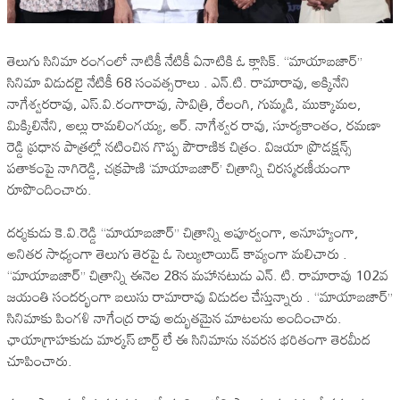
తెలుగు సినిమా రంగంలో నాటికీ నేటికీ ఏనాటికి ఓ క్లాసిక్. “మాయాబజార్”
సినిమా విడుదలై నేటికీ 68 సంవత్సరాలు . ఎన్.టి. రామారావు, అక్కినేని
నాగేశ్వరరావు, ఎస్.వి.రంగారావు, సావిత్రి, రేలంగి, గుమ్మడి, ముక్కామల,
మిక్కిలినేని, అల్లు రామలింగయ్య, ఆర్. నాగేశ్వర రావు, సూర్యకాంతం, రమణా
రెడ్డి ప్రధాన పాత్రల్లో నటించిన గొప్ప పౌరాణిక చిత్రం. విజయా ప్రొడక్షన్స్
పతాకంపై నాగిరెడ్డి, చక్రపాణి ‘మాయాబజార్’ చిత్రాన్ని చిరస్మరణీయంగా
రూపొందించారు.
దర్శకుడు కె.వి.రెడ్డి “మాయాబజార్” చిత్రాన్ని అపూర్వంగా, అనూహ్యంగా,
అనితర సాధ్యంగా తెలుగు తెరపై ఓ సెల్యులాయిడ్ కావ్యంగా మలిచారు .
“మాయాబజార్” చిత్రాన్ని ఈనెల 28న మహానటుడు ఎన్. టి. రామారావు 102వ
జయంతి సందర్భంగా బలుసు రామారావు విడుదల చేస్తున్నారు . “మాయాబజార్”
సినిమాకు పింగళి నాగేంద్ర రావు అద్భుతమైన మాటలను అందించారు.
ఛాయాగ్రాహకుడు మార్కస్ బార్ట్ లే ఈ సినిమాను నవరస భరితంగా తెరమీద
చూపించారు.