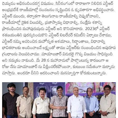
చెయ్యడం అభినందించదగ్గ విషయం. సినీరంగంలో రారాజుగా నిలిచిన ఎన్టీఆర్‌
ఆంధ్రప్రదేశ్‌ రాజకీయాల్లో సంచలనం సృష్టించిన ఓ ధృవతారగా అభివర్ణించారు.
ఎన్టీఆర్‌ ముందు, తర్వాతగా తెలుగునాట రాజకీయాల్ని చెప్పుకోవాలని,
రాజకీయాల్లో నైతిక విలువల్ని, ప్రజాస్వామ్య విధానాల్ని, సంక్షేమ శకాన్ని
ప్రారంభించిన మహాపురుషుడు ఎన్టీఆర్‌ అని కొనియాడారు. 2023లో ఎన్టీఆర్‌
శతజయంతిని పురస్కరించుకొని ఎన్టీఆర్‌ లిటరేచర్‌ కమిటీని ఏర్పాటు చేశాము,
ఎన్టీఆర్‌ నమ్మి ఆచరించిన మహోన్నత ఆశయాలు, సిద్ధాంతాలు, విధానాల్ని
భావితరాలకు అందించాలనే లక్ష్యంతో తాము ఎన్టీఆర్‌కు సంబంధించిన అపురూప
గ్రంధాలను వెలువరిచాము. మాయాబజార్ విడుదలై గొప్ప విజయం సాధిస్తుంది
అని నమ్మకం నాకుంది. మే 28 న మహానాడులో పాల్గొంటున్న కారణంగా ఆ
రోజు నేను మాయాబజార్ ను వీక్షించలేకపోయినా, కుటుంబ సమేతంగా మర్నాడు
చూస్తాను. అందరూ దీనిని ఆదరించాలని మనస్ఫూర్తిగా కోరుకుంటున్నాను.