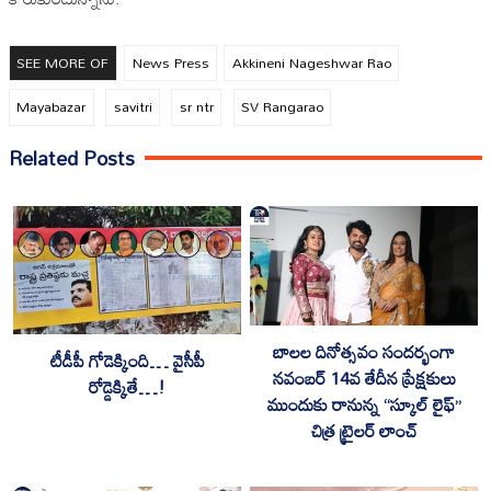
SEE MORE OF
News Press
Akkineni Nageshwar Rao
Mayabazar
savitri
sr ntr
SV Rangarao
Related Posts
బాలల దినోత్సవం సందర్భంగా
టీడీపీ గోడెక్కింది… వైసీపీ
నవంబర్ 14వ తేదీన ప్రేక్షకులు
రోడ్డెక్కితే…!
ముందుకు రానున్న “స్కూల్ లైఫ్”
చిత్ర ట్రైలర్ లాంచ్