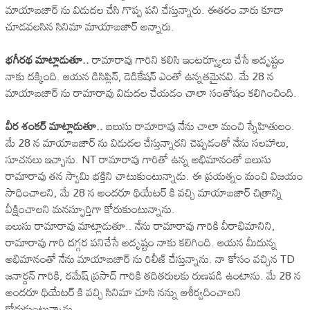
మాయాబజార్ ను విడుదల చేసి గొప్ప పని చేస్తున్నారు. ఈతరం వారు కూడా
చూడవలసిన సినిమా మాయాబజార్ అన్నారు.
భగీరథ మాట్లాడుతూ..
రామారావు గారిని కలిసి ఇంటర్వ్యూలు చేసే అదృష్టం
నాకు దక్కింది. ఆయన డిసిప్లిన్, డెడికేషన్ ఎంతో ఉన్నతమైనవి. మే 28 న
మాయాబజార్ ను రామారావు విడుదల చేయడం చాలా సంతోషం కలిగించింది.
వీర శంకర్ మాట్లాడుతూ..
బలుసు రామారావు నేను చాలా మంచి స్నేహితులం.
మే 28 న మాయాబజార్ ను విడుదల చేస్తున్నారని చెప్పడంతో నేను సలహాలు,
సూచనలు ఇచ్చాను. NT రామారావు గారితో ఉన్న అభిమానంతో బలుసు
రామారావు తన స్వామి భక్తిని చాటుకుంటున్నాడు. ఈ ప్రయత్నం మంచి విజయం
సాధించాలని, మే 28 న అందరూ థియేటర్ కి వచ్చి మాయాబజార్ చిత్రాన్ని
వీక్షించాలని మనస్ఫూర్తిగా కోరుకుంటున్నాను.
బలుసు రామారావు మాట్లాడుతూ.. నేను రామారావు గారికి వీరాభిమానిని,
రామారావు గారి దగ్గర పనిచేసే అదృష్టం నాకు కలిగింది. ఆయన మీదున్న
అభిమానంతో నేను మాయాబజార్ ను రిలీజ్ చేస్తున్నాను. నా కోసం వచ్చిన TD
జనార్దన్ గారికి, రమేష్ ప్రసాద్ గారికి తదితరులకు రుణపడి ఉంటాను. మే 28 న
అందరూ థియేటర్ కి వచ్చి సినిమా చూసి నన్ను ఆశీర్వదించాలని
కోరుకుంటున్నాను.