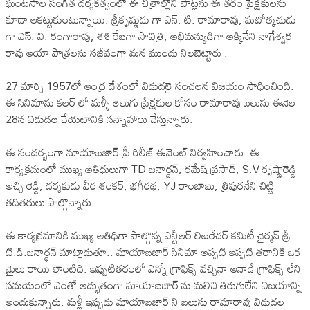
ఘంటసాల సంగీత దర్శకత్వంలో ఈ చిత్రాల్లోని పాట్లను ఈ తరం ప్రేక్షకులను
కూడా ఆకట్టుకుంటున్నాయి. శ్రీకృష్ణుడు గా ఎన్. టి. రామారావు, ఘటోత్కచుడు
గా ఎస్. వి. రంగారావు, శశి రేఖగా సావిత్రి, అభిమన్యుడిగా అక్కినేని నాగేశ్వర
రావు ఆయా పాత్రలను సజీవంగా మన ముందు నిలబెట్టారు .
27 మార్చి 1957లో ఆంధ్ర దేశంలో విడుదలై సంచలన విజయం సాధించింది.
ఈ సినిమాను కలర్ లో మళ్ళీ తెలుగు ప్రేక్షకుల కోసం రామారావు బలుసు ఈనెల
28న విడుదల చేయటానికి సన్నాహాలు చేస్తున్నారు.
ఈ సందర్భంగా మాయాబజార్ ప్రీ రిలీజ్ ఈవెంట్ నిర్వహించారు. ఈ
కార్యక్రమంలో ముఖ్య అతిధులుగా TD జనార్దన్, రమేష్ ప్రసాద్, S.V కృష్ణారెడ్డి
అచ్చి రెడ్డి, దర్శకుడు వీర శంకర్, భగీరథ, YJ రాంబాబు, త్రిపురనేని చిట్టి
తదితరులు పాల్గొన్నారు.
ఈ కార్యక్రమానికి ముఖ్య అతిధిగా పాల్గొన్న ఎన్టీఆర్‌ లిటరేచర్‌ కమిటీ చైర్మన్‌ శ్రీ
టి.డి.జనార్ధన్‌ మాట్లాడుతూ.. మాయాబజార్ సినిమా అప్పటి ఇప్పటి తరానికి ఒక
మైలు రాయి లాంటిది. ఇప్పుటితరంలో ఎన్నో గ్రాఫిక్స్ వచ్చినా ఆనాడే గ్రాఫిక్స్ లేని
సమయంలో ఎంతో అద్భుతంగా మాయాబజార్ ను మలిచి తిరుగులేని విజయాన్ని
అందుకున్నారు. మళ్లీ ఇప్పుడు మాయాబజార్ ని బలుసు రామారావు విడుదల