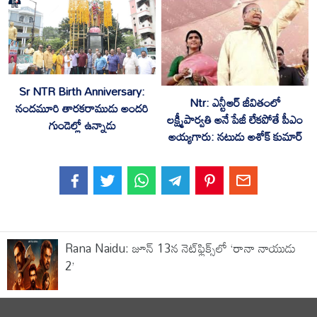
Sr NTR Birth Anniversary:
Ntr: ఎన్టీఆర్ జీవితంలో
నందమూరి తారకరాముడు అందరి
లక్ష్మీపార్వతి అనే పేజీ లేకపోతే పీఎం
గుండెల్లో ఉన్నాడు
అయ్యగారు: నటుడు అశోక్ కుమార్
Rana Naidu: జూన్ 13న నెట్‌ఫ్లిక్స్‌లో ‘రానా నాయుడు
2’