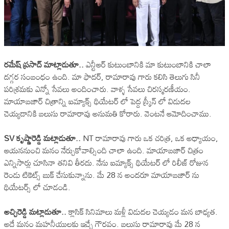
రమేష్ ప్రసాద్ మాట్లాడుతూ..
ఎన్టీఆర్ కుటుంబానికి మా కుటుంబానికి చాలా
దగ్గర సంబంధం ఉంది. మా ఫాదర్, రామారావు గారు కలిసి తెలుగు సినీ
పరిశ్రమకు ఎన్నో సేవలు అందించారు. వాళ్ళ సేవలు చిరస్మరణీయం.
మాయాబజార్ చిత్రాన్ని ఐమ్యాక్స్ థియేటర్ లో పెద్ద స్క్రీన్ లో విడుదల
చెయ్యడానికి బలుసు రామారావు అనుమతి కోరారు. వెంటనే ఆమోదించాము.
SV కృష్ణారెడ్డి మట్లాడుతూ..
NT రామారావు గారు ఒక చరిత్ర, ఒక అధ్యాయం,
ఆయననుంచి మనం నేర్చుకోవాల్సింది చాలా ఉంది. మాయాబజార్ చిత్రం
ఎన్నిసార్లు చూసినా తనివి తీరదు. నేను ఐమ్యాక్స్ థియేటర్ లో రిలీజ్ రోజున
రెండు టికెట్స్ బుక్ చేసుకున్నాను. మే 28 న అందరూ మాయాబజార్ ను
థియేటర్స్ లో చూడండి.
అచ్చిరెడ్డి మట్లాడుతూ..
క్లాసిక్ సినిమాలు మళ్లీ విడుదల చెయ్యడం మన బాధ్యత.
అదే మనం మహనీయులకు ఇచ్చే గౌరవం. బలుసు రామారావు మే 28 న