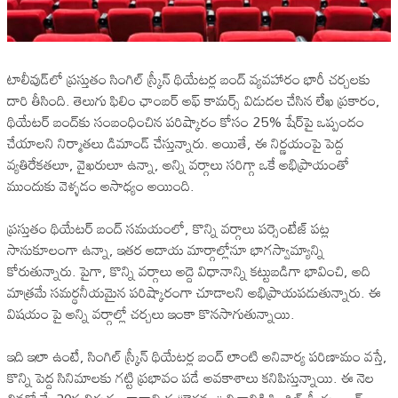
టాలీవుడ్‌లో ప్రస్తుతం సింగిల్ స్క్రీన్ థియేటర్ల బంద్ వ్యవహారం భారీ చర్చలకు
దారి తీసింది. తెలుగు ఫిలిం ఛాంబర్ అఫ్ కామర్స్ విడుదల చేసిన లేఖ ప్రకారం,
థియేటర్ బంద్‌కు సంబంధించిన పరిష్కారం కోసం 25% షేర్‌పై ఒప్పందం
చేయాలని నిర్మాతలు డిమాండ్ చేస్తున్నారు. అయితే, ఈ నిర్ణయంపై పెద్ద
వ్యతిరేకతలూ, వైఖరులూ ఉన్నా, అన్ని వర్గాలు సరిగ్గా ఒకే అభిప్రాయంతో
ముందుకు వెళ్ళడం అసాధ్యం అయింది.
ప్రస్తుతం థియేటర్ బంద్ సమయంలో, కొన్ని వర్గాలు పర్సెంటేజ్ పట్ల
సానుకూలంగా ఉన్నా, ఇతర ఆదాయ మార్గాల్లోనూ భాగస్వామ్యాన్ని
కోరుతున్నారు. పైగా, కొన్ని వర్గాలు అద్దె విధానాన్ని కట్టుబడిగా భావించి, అది
మాత్రమే సమర్థనీయమైన పరిష్కారంగా చూడాలని అభిప్రాయపడుతున్నారు. ఈ
విషయం పై అన్ని వర్గాల్లో చర్చలు ఇంకా కొనసాగుతున్నాయి.
ఇది ఇలా ఉంటే, సింగిల్ స్క్రీన్ థియేటర్ల బంద్ లాంటి అనివార్య పరిణామం వస్తే,
కొన్ని పెద్ద సినిమాలకు గట్టి ప్రభావం పడే అవకాశాలు కనిపిస్తున్నాయి. ఈ నెల