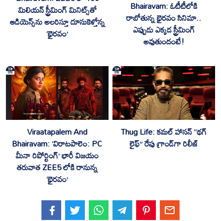
Bhairavam: ఓటీటీలోకి
మిలియన్ స్ట్రీమింగ్ మినిట్స్‌తో
రాబోతున్న భైరవం సినిమా..
ఆడియెన్స్‌ను అల‌రిస్తూ దూసుకెళ్తోన్న
ఎప్పుడు ఎక్కడ స్ట్రీమింగ్
‘భైర‌వం’
అవుతుందంటే!
Viraatapalem And
Thug Life: కమల్ హాసన్ “థగ్
Bhairavam: ‘విరాటపాలెం: PC
లైఫ్” రేపు గ్రాండ్‌గా రిలీజ్
మీనా రిపోర్టింగ్’ భారీ విజయం
తరువాత ZEE5 లోకి రానున్న
‘భైరవం’