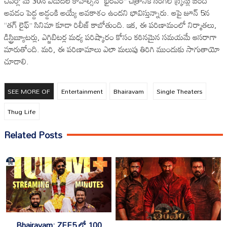
చివర్లో మే 30న విడుదల కావాల్సిన “భైరవం” చిత్రానికి సింగిల్ స్క్రీన్లు బంద్
అవడం పెద్ద అడ్డంకి అయ్యే అవకాశం ఉందని భావిస్తున్నారు. ఆపై జూన్ 5న
“తగ్ లైఫ్” సినిమా కూడా రిలీజ్ కాబోతుంది. ఇక, ఈ పరిణామంలో నిర్మాతలు,
డిస్ట్రిబ్యూటర్లు, ఎగ్జిబిటర్ల మధ్య పరిష్కారం కోసం కఠినమైన సమయమే ఆసరాగా
మారుతోంది. మరి, ఈ పరిణామాలు ఎలా మలుపు తిరిగి ముందుకు సాగుతాయో
చూడాలి.
SEE MORE OF
Entertainment
Bhairavam
Single Theaters
Thug Life
Related Posts
Bhairavam: ZEE5 లో 100