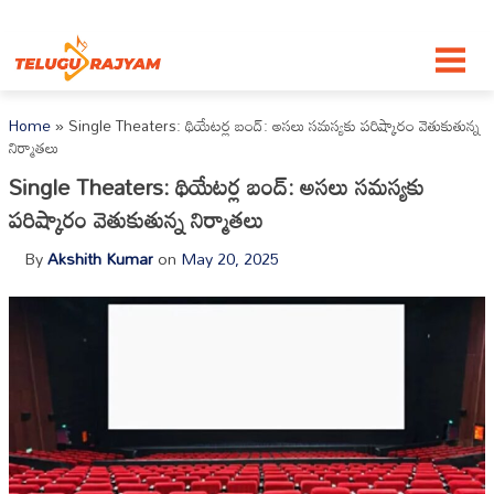
Skip to content
Home
»
Single Theaters: థియేటర్ల బంద్: అసలు సమస్యకు పరిష్కారం వెతుకుతున్న
నిర్మాతలు
Single Theaters: థియేటర్ల బంద్: అసలు సమస్యకు
పరిష్కారం వెతుకుతున్న నిర్మాతలు
By
Akshith Kumar
on
May 20, 2025