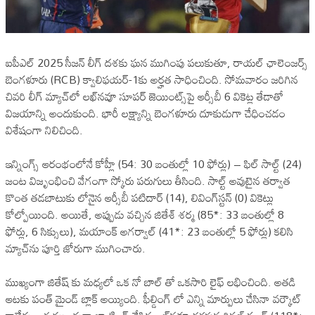
ఐపీఎల్ 2025 సీజన్‌ లీగ్ దశకు ఘన ముగింపు పలుకుతూ, రాయల్ ఛాలెంజర్స్
బెంగళూరు (RCB) క్వాలిఫయర్-1కు అర్హత సాధించింది. సోమవారం జరిగిన
చివరి లీగ్ మ్యాచ్‌లో లఖ్‌నవూ సూపర్ జెయింట్స్‌పై ఆర్సీబీ 6 వికెట్ల తేడాతో
విజయాన్ని అందుకుంది. భారీ లక్ష్యాన్ని బెంగళూరు దూకుడుగా చేధించడం
విశేషంగా నిలిచింది.
ఇన్నింగ్స్‌ ఆరంభంలోనే కోహ్లీ (54: 30 బంతుల్లో 10 ఫోర్లు) – ఫిల్ సాల్ట్ (24)
జంట విజృంభించి వేగంగా స్కోరు పరుగులు తీసింది. సాల్ట్ అవుటైన తర్వాత
కొంత తడబాటుకు లోనైన ఆర్సీబీ పటిదార్ (14), లివింగ్‌స్టన్ (0) వికెట్లు
కోల్పోయింది. అయితే, అప్పుడు వచ్చిన జితేశ్‌ శర్మ (85*: 33 బంతుల్లో 8
ఫోర్లు, 6 సిక్సులు), మయాంక్ అగర్వాల్ (41*: 23 బంతుల్లో 5 ఫోర్లు) కలిసి
మ్యాచ్‌ను పూర్తి జోరుగా ముగించారు.
ముఖ్యంగా జితేష్ కు మధ్యలో ఒక నో బాల్ తో ఒకసారి లైఫ్ లభించింది. అతడి
ఆటకు పంత్ మైండ్ బ్లాక్ అయ్యింది. ఫీల్డింగ్ లో ఎన్ని మార్పులు చేసినా వర్కౌట్