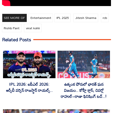
SEE MORE OF
Entertainment
IPL 2025
Jitesh Sharma
rcb
Rishb Pant
virat kohli
Related Posts
IPL 2026: ఐపీఎల్ 2026:
ఉత్కంఠ పోరులో భారత్ ఘన
ఆర్సీబీ వర్సెస్ రాజస్థాన్ రాయల్స్..
విజయం.. కోహ్లీ క్లాస్, చివర్లో
రాహుల్–రాణా ఫినిషింగ్ టచ్..!