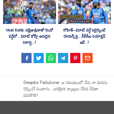
Virat Kohli: దక్షిణాఫ్రికాతో రెండో
రోహిత్–విరాట్ వన్డే రిటైర్మెంట్
వన్డేలో.. విరాట్ కోహ్లీ అరుదైన
రూమర్స్‌పై.. బీసీసీఐ రియాక్షన్
రికార్డు..!
ఇదే..!
Deepika Padukone: ఆ సమయంలో నేను నా మనసు
చెప్పిందే వింటాను.. ఆసక్తికర వ్యాఖ్యలు చేసిన దీపికా
పదుకొణె!