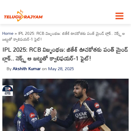
Skip to content
Home
»
IPL 2025: RCB విజృంభణ: జితేశ్‌ ఊచకోతకు పంత్ మైండ్ బ్లాక్.. నెక్స్ట్ ఆ
జట్టుతో క్వాలిఫయర్-1 ఫైట్!
IPL 2025: RCB విజృంభణ: జితేశ్‌ ఊచకోతకు పంత్ మైండ్
బ్లాక్.. నెక్స్ట్ ఆ జట్టుతో క్వాలిఫయర్-1 ఫైట్!
By
Akshith Kumar
on
May 28, 2025