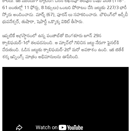
కాలేదు. ఇక ముందుగా బ్యాటింగ్ చేసిన లఖ్‌నవూ తరఫున రిషబ్‌ పంత్ (118*:
61 బంతుల్లో 11 ఫోర్లు, 8 సిక్సులు) ఒంటరి పోరాటం చేసి జట్టుకు 227/3 భారీ
స్కోరు అందించాడు. మార్శ్ (67), పూరన్ లు సహకరించారు. బౌలింగ్‌లో ఆర్సీబీ
భువనేశ్వర్, తుషారా, షెపార్టీ ఒక్కొక్క వికెట్ తీసారు.
ఇప్పటికే అగ్రస్థానంలో ఉన్న పంజాబ్‌తో బెంగళూరు జూన్ 29న
క్వాలిఫయర్-1లో తలపడనుంది. ఆ మ్యాచ్‌లో గెలిచిన జట్టు నేరుగా ఫైనల్‌కి
చేరుతుంది. ఓడిన జట్టుకు క్వాలిఫయర్-2లో మరో అవకాశం ఉంది. ఇక జితేశ్‌
శర్మ ఇన్నింగ్స్‌ మాత్రం అభిమానులను ఊపేసింది.