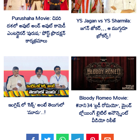
Purushaha Movie: చివరి
YS Jagan vs YS Sharmila:
దశలో అవుట్ అండ్ అవుట్ కామెడీ
జగన్ జోకర్… ఆ ముగ్గురూ
ఎంటర్టైనర్‌ ‘పురుష:’ పోస్ట్ ప్రొడక్షన్
బ్రోకర్స్!
కార్యక్రమాలు
Bloody Romeo Movie:
ఇంగ్లిష్ లో ‘సిక్స్’ అంటే తెలుగులో
#నాని34 ‘బ్లడీ రోమియో’, మైండ్
‘మూడు’..!
బ్లోయింగ్ టైటిల్ అనౌన్స్మెంట్
వీడియో రిలీజ్