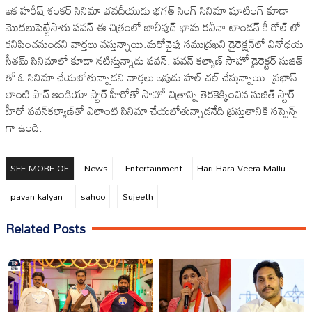
ఇక హరీష్ శంకర్ సినిమా భవదీయుడు భగత్ సింగ్ సినిమా షూటింగ్ కూడా
మొదలుపెట్టేసారు పవన్.ఈ చిత్రంలో బాలీవుడ్ భామ రవీనా టాండన్ కీ రోల్ లో
కనిపించనుందని వార్తలు వస్తున్నాయి.మరోవైపు సముద్రఖని డైరెక్షన్‌లో వినోధయ
సీతమ్ సినిమాలో కూడా నటిస్తున్నాడు పవన్. పవన్ కల్యాణ్ సాహో డైరెక్టర్ సుజిత్
తో ఓ సినిమా చేయబోతున్నాడని వార్తలు ఇపుడు హల్ చల్ చేస్తున్నాయి. ప్రభాస్
లాంటి పాన్ ఇండియా స్టార్ హీరోతో సాహో చిత్రాన్ని తెరకెక్కించిన సుజిత్ స్టార్
హీరో పవన్‌కల్యాణ్‌తో ఎలాంటి సినిమా చేయబోతున్నాడనేది ప్రస్తుతానికి సస్పెన్స్
గా ఉంది.
SEE MORE OF
News
Entertainment
Hari Hara Veera Mallu
pavan kalyan
sahoo
Sujeeth
Related Posts