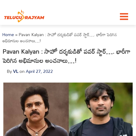
Skip to content
Home
»
Pavan Kalyan : సాహో దర్శకుడితో పవర్ స్టార్…. భారీగా పెరిగిన
అభిమానుల అంచనాలు…!
Pavan Kalyan : సాహో దర్శకుడితో పవర్ స్టార్…. భారీగా
పెరిగిన అభిమానుల అంచనాలు…!
By
VL
on
April 27, 2022