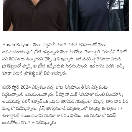
Pavan Kalyan : మెగా ఫ్యామిలీ నుండి వరుస సినిమాలతో మెగా
అభిమానులకు ఫుల్ ట్రీట్ ఇస్తున్నారు మెగా హీరోలు. మెగాస్టార్ చిరంజీవి చేతిలో
పది సినిమాలు ఉన్నాయని చెప్పి షాక్ ఇచ్చారు. ఇక పవర్ స్టార్ కూడా వరుస
ప్రాజెక్టులతో ఫ్యాన్స్ కు ట్రీట్ ఇచ్చేందుకు సిద్ధమయ్యారు. ఇక రామ్ చరణ్, బన్నీ
కూడా వరుస ప్రాజెక్టులతో బిజీ అయ్యారు.
పవర్ స్టార్ 2024 ఎన్నికలు వచ్చే లోపు సినిమాలు తీసేసి ఎన్నికలకు
సిద్దమవ్వాలని అనుకుంటున్నారు. భీమ్లా నాయక్ సినిమాతో మంచి విజయాన్ని
అందుకున్న పవన్ కళ్యాణ్ ఇక ఇపుడు జానపద నేపథ్యంలో వస్తున్న హరి హర వీర
మల్లులో నటిస్తున్నారు. క్రిష్ జాగర్లమూడి దర్శకత్వంలో వస్తున్న ఈ చిత్రం 17
శతాబ్దానికి సంబంధించిన సినిమా కావడం విశేషం. ఇక సినిమాలో పవన్
బందిపోటు దొంగగా నటిస్తున్నారు.