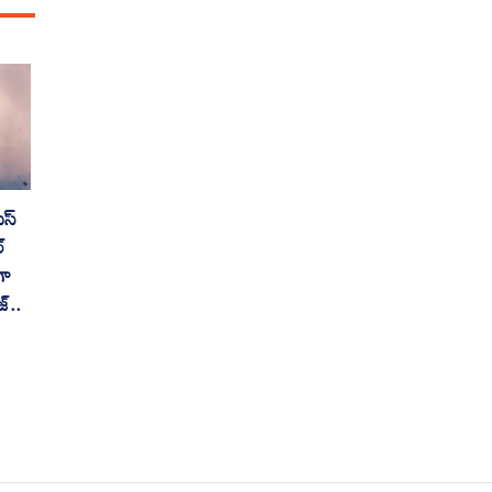
స్
్‌
గా
్‌..