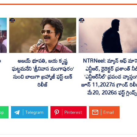
అజయ్ భూపతి, జయ కృష్ణ
NTRNeel: మ్యాన్ ఆఫ్ మాసె
ఈ
ఘట్టమనేని ‘శ్రీనివాస మంగాపురం’
ఎన్టీఆర్‌, డైరెక్ట‌ర్ ప్ర‌శాంత్ నీల
నుంచి బాలుగా బ్రహ్మాజీ ఫస్ట్ లుక్
‘ఎన్టీఆర్‌నీల్‌’ ప్ర‌పంచ వ్యాప్తం
రిలీజ్
జూన్ 11,2027న‌ గ్రాండ్ రిలీజ
మే20, 2026న ఫ‌స్ట్ గ్లింప్స్‌
pp
Telegram
Pinterest
Email