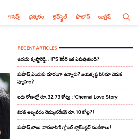
గాసిప్స్
ప్రత్యేకం
లైప్‌స్టైల్‌
ఫొటోస్
ఇంగ్లీష్
RECENT ARTICLES
ఉదయ్ కృష్ణారెడ్డి.. IPS కెరీర్ ఇక ఏమవుతుంది?
మహేష్ ఎందుకు దూరంగా ఉన్నారు? జయకృష్ణ సినిమా వెనుక
వ్యూహం?
ఐదు రోజుల్లో రూ.32.73 కోట్లు : ‘Chennai Love Story’
కిరణ్ అబ్బవరం రెమ్యునరేషన్ రూ.10 కోట్ల?!
మహేష్ బాబు ‘వారణాసి’కి గ్లోబల్ బ్లాక్‌బస్టర్ సంకేతాలు!