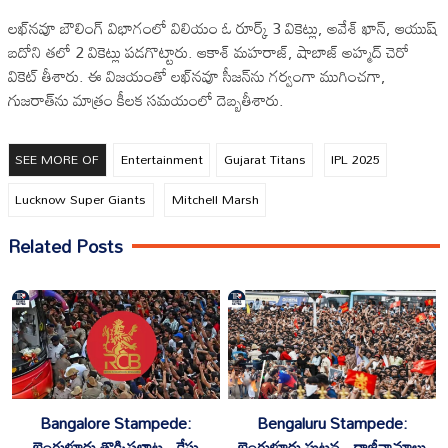
లఖ్‌నవూ బౌలింగ్‌ విభాగంలో విలియం ఓ రూర్క్ 3 వికెట్లు, అవేశ్ ఖాన్, ఆయుష్
బదోని తలో 2 వికెట్లు పడగొట్టారు. ఆకాశ్ మహరాజ్, షాబాజ్ అహ్మద్ చెరో
వికెట్ తీశారు. ఈ విజయంతో లఖ్‌నవూ సీజన్‌ను గర్వంగా ముగించగా,
గుజరాత్‌ను మాత్రం కీలక సమయంలో దెబ్బతీశారు.
SEE MORE OF
Entertainment
Gujarat Titans
IPL 2025
Lucknow Super Giants
Mitchell Marsh
Related Posts
Bangalore Stampede:
Bengaluru Stampede:
బెంగుళూరు తొక్కిసలాట.. కేసు
బెంగుళూరు ఘటన.. రాజీనామాలు